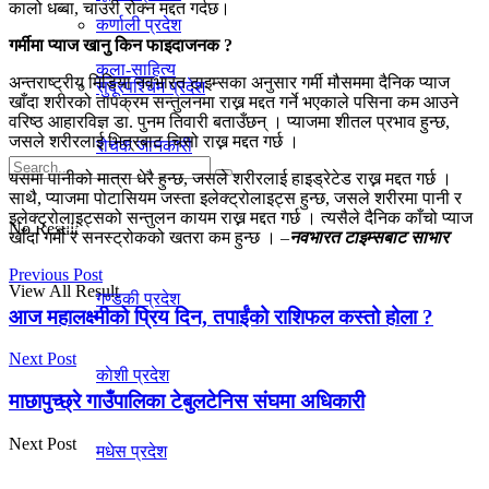
कालो धब्बा, चाउरी रोक्न मद्दत गर्दछ।
कर्णाली प्रदेश
गर्मीमा प्याज खानु किन फाइदाजनक ?
कला-साहित्य
अन्तराष्ट्रीय मिडिया नवभारत टाइम्सका अनुसार गर्मी मौसममा दैनिक प्याज
सुदूरपश्चिम प्रदेश
खाँदा शरीरको तापक्रम सन्तुलनमा राख्न मद्दत गर्ने भएकाले पसिना कम आउने
वरिष्ठ आहारविज्ञ डा. पुनम तिवारी बताउँछन् । प्याजमा शीतल प्रभाव हुन्छ,
जसले शरीरलाई भित्रबाट चिसो राख्न मद्दत गर्छ ।
रोचक जानकारी
यसमा पानीको मात्रा धेरै हुन्छ, जसले शरीरलाई हाइड्रेटेड राख्न मद्दत गर्छ ।
साथै, प्याजमा पोटासियम जस्ता इलेक्ट्रोलाइट्स हुन्छ, जसले शरीरमा पानी र
इलेक्ट्रोलाइट्सको सन्तुलन कायम राख्न मद्दत गर्छ । त्यसैले दैनिक काँचो प्याज
प्रदेश
No Result
खाँदा गर्मी र सनस्ट्रोकको खतरा कम हुन्छ । –
नवभारत टाइम्सबाट साभार
Previous Post
View All Result
गण्डकी प्रदेश
आज महालक्ष्मीको प्रिय दिन, तपाईंको राशिफल कस्तो होला ?
Next Post
काेशी प्रदेश
माछापुच्छ्रे गाउँपालिका टेबुलटेनिस संघमा अधिकारी
Next Post
मधेस प्रदेश