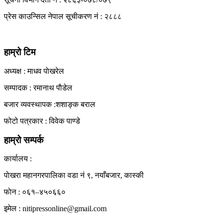
प्रेस काउन्सिल नेपाल सूचीकरण नं : २८८८
हाम्रो टिम
अध्यक्ष : माधव पाेखरेल
सम्पादक : रमानाथ पाैडेल
बजार व्यवस्थापक :शशाङ्क बराल
फोटो पत्रकार : विवेक पाण्डे
हाम्रो सम्पर्क
कार्यालय :
पाेखरा महानगरपालिका वडा नं ९, नयाँबजार, कास्की
फाेन : ०६१–४५०६६०
इमेल : nitipressonline@gmail.com