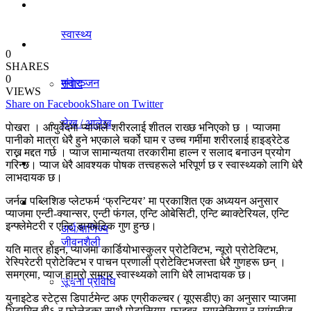
धर्म/संस्कृति
स्वास्थ्य
विचार
0
SHARES
0
मनाेरञ्जन
संवाद
VIEWS
Share on Facebook
Share on Twitter
लेख / आलेख
पाेखरा । आयुर्वेदमा प्याजले शरीरलाई शीतल राख्छ भनिएको छ । प्याजमा
राजनीति
पानीको मात्रा धेरै हुने भएकाले चर्को घाम र उच्च गर्मीमा शरीरलाई हाइड्रेटेड
राख्न मद्दत गर्छ । प्याज सामान्यतया तरकारीमा हाल्न र सलाद बनाउन प्रयोग
खेलकुद समाचार
गरिन्छ। प्याज धेरै आवश्यक पोषक तत्त्वहरूले भरिपूर्ण छ र स्वास्थ्यको लागि धेरै
लाभदायक छ।
अर्थ/वाणिज्य
जर्नल पब्लिशिङ प्लेटफर्म ‘फ्रन्टियर’ मा प्रकाशित एक अध्ययन अनुसार
विविध
प्याजमा एन्टी-क्यान्सर, एन्टी फंगल, एन्टि ओबेसिटी, एन्टि ब्याक्टेरियल, एन्टि
इन्फ्लेमेटरी र एन्टि डायबेटिक गुण हुन्छ।
अर्थ/वाणिज्य
जीवनशैली
यति मात्र होइन, प्याजमा कार्डियोभास्कुलर प्रोटेक्टिभ, न्यूरो प्रोटेक्टिभ,
रेस्पिरेटरी प्रोटेक्टिभ र पाचन प्रणाली प्रोटेक्टिभजस्ता धेरै गुणहरू छन् ।
समग्रमा, प्याज हाम्रो समग्र स्वास्थ्यको लागि धेरै लाभदायक छ।
धर्म/संस्कृति
सूचना प्रविधि
युनाइटेड स्टेट्स डिपार्टमेन्ट अफ एग्रीकल्चर ( यूएसडीए) का अनुसार प्याजमा
भिटामिन बी६ र फोलेटका साथै पोटासियम, फाइबर, म्याग्नेसियम र म्यांगनीज