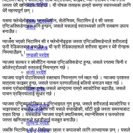
कला-साहित्य
जस्ता धेरै खनिजहरू पाइन्छ । यी पोषक तत्वहरू हाम्रो समग्र स्वास्थ्यको लागि
विचार
धेरै महत्त्वपूर्ण छन् ।
यसमा फ्लेभोनोइड्स, ग्लुटाथियोन, सेलेनियम, भिटामिन ई र सी जस्ता
रोचक जानकारी
एन्टिअक्सिडेन्टहरू पनि हुन्छन्, जसले यसलाई स्वास्थ्यको लागि रामबाण उपाय
संवाद
बनाउँछ।
प्रदेश
प्याजमा भएकाे भिटामिन सी र फ्लेभोनोइड्स जस्ता एन्टिअक्सिडेन्टले शरीरलाई
फ्री रेडिकलबाट बचाउँछ । यी फ्री रेडिकलहरूले शरीरमा सूजन र धेरै रोगहरू
लेख / आलेख
निम्त्याउँछन् ।
गण्डकी प्रदेश
प्याजमा सल्फर र क्वेर्सेटिन नामक एन्टिअक्सिडेन्ट हुन्छ, जसले रगतमा चिनी र
कोलेस्ट्रोलको स्तरलाई नियन्त्रण गर्छ ।
खेलकुद समाचार
काेशी प्रदेश
प्याजमा पाइने पोटासियमले रक्तचाप नियन्त्रण गर्न मद्दत गर्छ । प्याजमा प्रशस्त
मात्रामा फाइबर हुन्छ, जसले पाचन प्रणालीलाई बलियो बनाउन मद्दत गर्छ ।
यसमा प्रोबायोटिक्स हुन्छ, जसले आन्द्रामा राम्रो ब्याक्टेरिया बढाउँछ, जसले
मधेस प्रदेश
विविध
पाचन प्रक्रियालाई सुधार गर्छ ।
प्याजमा एन्टिब्याक्टेरियल र एन्टिभाइरल गुण हुन्छ, जसले शरीरलाई ब्याक्टेरिया र
बागमती प्रदेश
भाइरसबाट बचाउँछ । विशेष गरी यसले रुघाखोकी, घाँटी दुख्ने जस्ता समस्याबाट
जीवनशैली
राहत दिन्छ । यसबाहेक प्याजमा पाइने क्याल्सियम, म्याग्नेसियम र फस्फोरस
जस्ता खनिजहरूले हड्डीलाई मजबुत बनाउँछ।
लुम्विनी प्रदेश
जबकि भिटामिन सी र सिलिका छाला र कपालको लागि लाभदायक छन् । यसले
सूचना प्रविधि