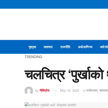
गृहपृष्ठ
समाचार
राजनीति
अर्थ/वाणिज्य
धर्म/सं
TRENDING
चलचित्र ‘पुर्खाको
by
नीतिप्रेस
May 16, 2025
in
मनाेरञ्जन
,
समाचार