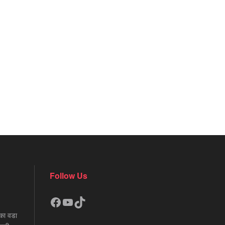
Follow Us
Facebook
YouTube
TikTok
का वडा