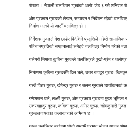
पोखरा । नेपाली चलचित्र ‘पुर्खाको थलो’ जेठ ३ गते शनिबार पो
ओम प्रकाश गुरुङको लेखन, सम्पादन र निर्देशन रहेको चलचित्र 
निर्माण भएको यो आठौँ चलचित्र हो ।
निर्देशक गुरुङले देश छाडेर विदेशिने प्रवृत्तिले गहिरो सामाजि
पहिचानप्रतिको सम्झनालाई समेट्दै चलचित्र निर्माण गरेको ब
यसैगरी निर्माता कुबिना गुरुङले चलचित्रले पुर्खा-प्रेम र थलोप
निर्माणमा कुबिना गुरुङसँगै दिल घले, उत्तर बहादुर गुरुङ, खिमक
यस्तै पिटर गुरुङ, खेमेन्द्र गुरुङ र जलन गुरुङले छायाँकनको 
गणेशमान घले, लक्ष्मी गुरुङ, ओम प्रकाश गुरुङमा मुख्य भूमिका 
उत्तरबहादुर गुरुङ, कविता गुरुङ, अमिर गुरुङ, खीमकुमारी गुरुङ,
गुरुङलगायतका कलाकारको अभिनय छ ।
गुरुङ चलचित्र उद्योगमा छोटो समयमै प्रभाव छोड्न सफल ओमप