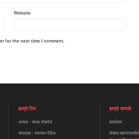
Website
r for the next time I comment.
हाम्रो टिम
हाम्रो सम्पर्क
अध्यक्ष : माधव पाेखरेल
कार्यालय :
सम्पादक : रमानाथ पाैडेल
पाेखरा महानगरपालि