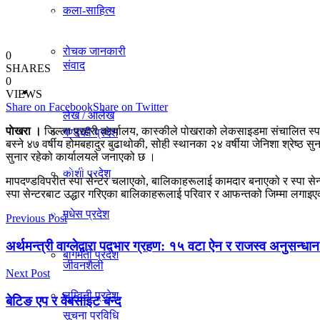
कला-साहित्य
विचार
रोचक जानकारी
0
संवाद
SHARES
0
प्रदेश
VIEWS
Share on Facebook
Share on Twitter
लेख / आलेख
पाेखरा ।
जिल्ला प्रहरी कार्यालय, कास्कीले पोखराको लेकसाइडमा संचालित स
गण्डकी प्रदेश
बस्ने ४७ वर्षीय होमबहादुर बुढाथोकी, सोही स्थानका २४ वर्षीया जेनिशा श्रेष्ठ सु
सुनार रहेको कार्यालयले जनाएको छ ।
खेलकुद समाचार
काेशी प्रदेश
मापदण्डविपरीत स्पा सेन्टर चलाएको, बालिकाहरूलाई कामदार बनाएको र स्पा सेन
स्पा सेन्टरबाट उद्धार गरिएका बालिकाहरूलाई परिवार र आफन्तको जिम्मा लग
मधेस प्रदेश
विविध
Previous Post
अर्थमन्त्री वाग्लेद्वारा पदभार ग्रहण: १५ वटा ऐन र राजस्व अनुसन्धा
बागमती प्रदेश
जीवनशैली
Next Post
लुम्विनी प्रदेश
बेटिङ एप र वेबसाइट बन्द
सूचना प्रविधि