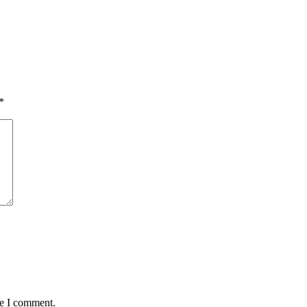
*
me I comment.