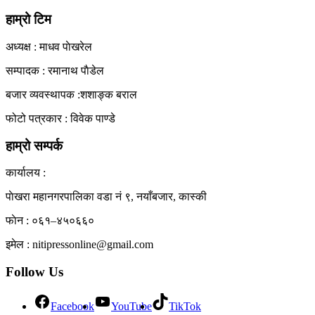
View All Result
हाम्रो टिम
अध्यक्ष : माधव पाेखरेल
सम्पादक : रमानाथ पाैडेल
बजार व्यवस्थापक :शशाङ्क बराल
फोटो पत्रकार : विवेक पाण्डे
हाम्रो सम्पर्क
कार्यालय :
पाेखरा महानगरपालिका वडा नं ९, नयाँबजार, कास्की
फाेन : ०६१–४५०६६०
इमेल : nitipressonline@gmail.com
Follow Us
Facebook
YouTube
TikTok