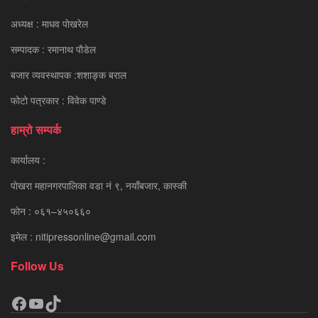
अध्यक्ष : माधव पाेखरेल
सम्पादक : रमानाथ पाैडेल
बजार व्यवस्थापक :शशाङ्क बराल
फोटो पत्रकार : विवेक पाण्डे
हाम्रो सम्पर्क
कार्यालय :
पाेखरा महानगरपालिका वडा नं ९, नयाँबजार, कास्की
फाेन : ०६१–४५०६६०
इमेल : nitipressonline@gmail.com
Follow Us
Facebook
YouTube
TikTok