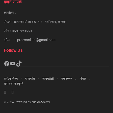
हाम्रो सम्पर्क
कार्यालय :
पाेखरा महानगरपालिका वडा नं ९, नयाँबजार, कास्की
फाेन : ०६१–४५०६६०
इमेल : nitipressonline@gmail.com
Follow Us
Facebook
YouTube
TikTok
अर्थ/वाणिज्य
राजनीति
जीवनशैली
मनोरन्जन
विचार
धर्म तथा संस्कृति
© 2024 Powered by
Niti Academy