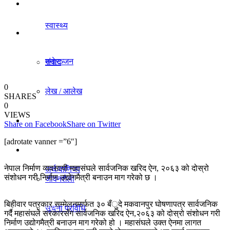
धर्म/संस्कृति
स्वास्थ्य
विचार
मनाेरञ्जन
संवाद
0
लेख / आलेख
SHARES
राजनीति
0
VIEWS
खेलकुद समाचार
Share on Facebook
Share on Twitter
अर्थ/वाणिज्य
[adrotate vanner =”6″]
विविध
नेपाल निर्माण व्यवसायी महासंघले सार्वजनिक खरिद ऐन, २०६३ को दोस्रो
अर्थ/वाणिज्य
संशोधन गरी निर्माण उद्योगमैत्री बनाउन माग गरेको छ ।
जीवनशैली
बिहीवार पत्रकार सम्मेलनमार्फत ३० बँुदे मकवानपुर घोषणापत्र सार्वजनिक
धर्म/संस्कृति
सूचना प्रविधि
गर्दै महासंघले सरकारसँग सार्वजनिक खरिद ऐन,२०६३ को दोस्रो संशोधन गरी
निर्माण उद्योगमैत्री बनाउन माग गरेको हो । महासंघले उक्त ऐनमा लागत