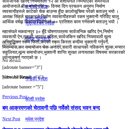
सार्वजनिक खरिद नियमावली १२ औं संशोधनले निम्त्याएका समस्याले
आयोजनाले बील बनाएपछि ३० दिनमा दिन प्रचलन अनुरुप निर्माण
कर्णाली प्रदेश
व्यवसायीहरुले काटेको चेक बाउन्स हुँदा कालोसूचिमा परेको बताउनु भयो ।
अध्यक्ष सिंहले सरकारले निर्माण व्यवसायीहरुको रकम भुक्तानी गरिदिए चालु
कला-साहित्य
आर्थिक वर्षमा विकास निर्माणको ७० प्रतिशत काम गर्नसक्ने बताउनु भयो ।
सुदूरपश्चिम प्रदेश
महासंघले मकवानपुर ३० बुँदे घोषणापत्रमा सार्वजनिक खरिद ऐन,निर्माण
व्यवसायी ऐन,मुलुकी अपराध संहिता,सार्वजकिन खरिद नियमावली मूल्य
रोचक जानकारी
अभिवृद्धिकर रकम फिर्ता,करको रकम किस्ता बन्दीमा भुक्तानी गर्नुपर्ने,
मिसम्यास,कर समायोजन चेक अनादर,सवारी साधानको नविकरण शुल्क,भन्सार
सहुलियत,मूल्य समायोजन,भुक्तानी शान्ति सुरक्षा लगायतका विषयमा सरकारको
ध्यानाकषर्ण गराएको छ ।
प्रदेश
No Result
[adrotate banner=”3″]
View All Result
[adrotate banner =”4″]
गण्डकी प्रदेश
[adrotate banner =”5″]
Previous Post
काेशी प्रदेश
बम आक्रमणको चेतावनी पछि नर्वेको संसद भवन बन्द
Next Post
मधेस प्रदेश