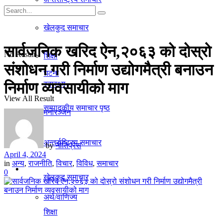
गृहपृष्ठ
खेलकुद समाचार
समाचार
सार्वजनिक खरिद ऐन,२०६३ को दोस्रो
No Result
शिक्षा
संशोधन गरी निर्माण उद्योगमैत्री बनाउन
घटना
निर्माण व्यवसायीको माग
स्वास्थ्य
View All Result
सम्पादकीय समाचार पृष्ठ
मनाेरञ्जन
राजनीति
अन्तर्राष्ट्रिय समाचार
by
नीतिप्रेस
April 4, 2024
in
अन्य
,
राजनीति
,
विचार
,
विविध
,
समाचार
अर्थ/वाणिज्य
0
खेलकुद समाचार
अर्थ/वाणिज्य
शिक्षा