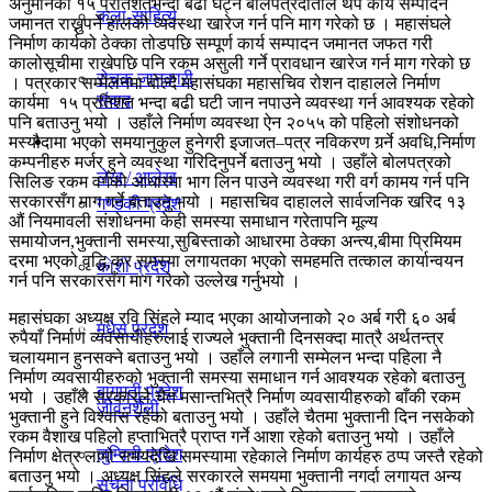
अनुमानको १५ प्रतिशतभन्दा बढी घट्ने बोलपत्रदाताले थप कार्य सम्पादन
कला-साहित्य
जमानत राख्नुपर्ने हालको व्यवस्था खारेज गर्न पनि माग गरेको छ । महासंघले
विचार
निर्माण कार्यको ठेक्का तोडपछि सम्पूर्ण कार्य सम्पादन जमानत जफत गरी
कालोसूचीमा राखेपछि पनि रकम असुली गर्ने प्रावधान खारेज गर्न माग गरेको छ
रोचक जानकारी
। पत्रकार सम्मेलनमा बोल्दै महासंघका महासचिव रोशन दाहालले निर्माण
संवाद
कार्यमा १५ प्रतिशत भन्दा बढी घटी जान नपाउने व्यवस्था गर्न आवश्यक रहेको
पनि बताउनु भयो । उहाँले निर्माण व्यवस्था ऐन २०५५ को पहिलो संशोधनको
प्रदेश
मस्यौदामा भएको समयानुकुल हुनेगरी इजाजत–पत्र नविकरण गर्र्ने अवधि,निर्माण
कम्पनीहरु मर्जर हुने व्यवस्था गरिदिनुपर्ने बताउनु भयो । उहाँले बोलपत्रको
लेख / आलेख
सिलिङ रकम वर्गको आधारमा भाग लिन पाउने व्यवस्था गरी वर्ग कामय गर्न पनि
सरकारसँग माग गर्ने बताउनु भयो । महासचिव दाहालले सार्वजनिक खरिद १३
गण्डकी प्रदेश
औं नियमावली संशोधनमा केही समस्या समाधान गरेतापनि मूल्य
समायोजन,भुक्तानी समस्या,सुबिस्ताको आधारमा ठेक्का अन्त्य,बीमा प्रिमियम
खेलकुद समाचार
दरमा भएको वृद्धि,कर समस्या लगायतका भएको समहमति तत्काल कार्यान्वयन
काेशी प्रदेश
गर्न पनि सरकारसँग माग गरेको उल्लेख गर्नुभयो ।
महासंघका अध्यक्ष रवि सिंहले म्याद भएका आयोजनाको २० अर्ब गरी ६० अर्ब
मधेस प्रदेश
विविध
रुपैयाँ निर्माण व्यवसायीहरुलाई राज्यले भुक्तानी दिनसक्दा मात्रै अर्थतन्त्र
चलायमान हुनसक्ने बताउनु भयो । उहाँले लगानी सम्मेलन भन्दा पहिला नै
निर्माण व्यवसायीहरुको भुक्तानी समस्या समाधान गर्न आवश्यक रहेको बताउनु
बागमती प्रदेश
भयो । उहाँले सरकारले चैत मसान्तभित्रै निर्माण व्यवसायीहरुको बाँकी रकम
जीवनशैली
भुक्तानी हुने विश्वास रहेको बताउनु भयो । उहाँले चैतमा भुक्तानी दिन नसकेको
रकम वैशाख पहिलो हप्ताभित्रै प्राप्त गर्ने आशा रहेको बताउनु भयो । उहाँले
लुम्विनी प्रदेश
निर्माण क्षेत्र लामो समयदेखि समस्यामा रहेकाले निर्माण कार्यहरु ठप्प जस्तै रहेको
बताउनु भयो । अध्यक्ष सिंहले सरकारले समयमा भुक्तानी नगर्दा लगायत अन्य
सूचना प्रविधि