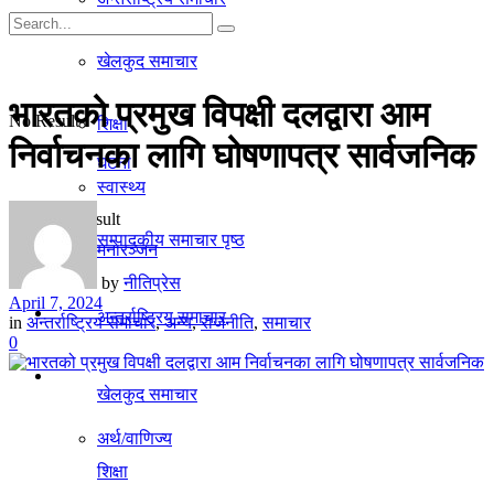
गृहपृष्ठ
खेलकुद समाचार
समाचार
भारतको प्रमुख विपक्षी दलद्वारा आम
No Result
शिक्षा
निर्वाचनका लागि घोषणापत्र सार्वजनिक
घटना
स्वास्थ्य
View All Result
सम्पादकीय समाचार पृष्ठ
मनाेरञ्जन
by
नीतिप्रेस
April 7, 2024
राजनीति
अन्तर्राष्ट्रिय समाचार
in
अन्तर्राष्ट्रिय समाचार
,
अन्य
,
राजनीति
,
समाचार
0
अर्थ/वाणिज्य
खेलकुद समाचार
अर्थ/वाणिज्य
शिक्षा