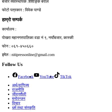
बजार व्यवस्थापक :शशाङ्क बराल
View All Result
फोटो पत्रकार : विवेक पाण्डे
हाम्रो सम्पर्क
कार्यालय :
पाेखरा महानगरपालिका वडा नं ९, नयाँबजार, कास्की
फाेन : ०६१–४५०६६०
इमेल : nitipressonline@gmail.com
Follow Us
Facebook
YouTube
TikTok
अर्थ/वाणिज्य
राजनीति
जीवनशैली
मनोरन्जन
विचार
धर्म तथा संस्कृति