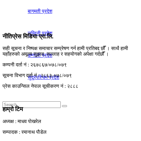
बागमती प्रदेश
लुम्विनी प्रदेश
नीतिप्रेस मिडिया प्रा.लि.
सही सूचना र निष्पक्ष समाचार सम्प्रेषण गर्न हामी प्रतिबद्द छौँ । साथै हामी
यहाँहरुको अमूल्य सुझाव, सल्लाह र सहयोगको अपेक्षा गर्दछौँ ।
कर्णाली प्रदेश
कम्पनी दर्ता नं : २६७८६७/०७८/०७९
सूचना विभाग दर्ता नं : २८६३-०७८/०७९
सुदूरपश्चिम प्रदेश
प्रेस काउन्सिल नेपाल सूचीकरण नं : २८८८
हाम्रो टिम
अध्यक्ष : माधव पाेखरेल
No Result
सम्पादक : रमानाथ पाैडेल