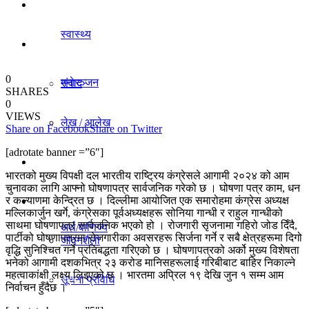
धर्म/संस्कृति
स्वास्थ्य
विचार
0
मनाेरञ्जन
संवाद
SHARES
0
VIEWS
लेख / आलेख
Share on Facebook
Share on Twitter
राजनीति
[adrotate banner =”6″]
खेलकुद समाचार
भारतको मुख्य विपक्षी दल भारतीय राष्ट्रिय कंग्रेसले आगामी २०२४ को आम
अर्थ/वाणिज्य
चुनावका लागि आफ्नो घोषणापत्र सार्वजनिक गरेको छ । घोषणा पत्र काम, धन
र कल्याणमा केन्द्रित छ । दिल्लीमा आयोजित एक समारोहमा कंग्रेस अध्यक्ष
विविध
मल्लिकार्जुन खर्गे, कंग्रेसका पूर्वअध्यक्षहरू सोनिया गान्धी र राहुल गान्धीको
साथमा घोषणापत्र सार्वजनिक भएको हो । रोजगारी सृजनामा गहिरो जोड दिँदै,
अर्थ/वाणिज्य
पार्टीको घोषणापत्रमा रोजगारीका अवसरहरू सिर्जना गर्ने र सबै क्षेत्रहरूमा दिगो
जीवनशैली
वृद्धि सुनिश्चित गर्ने प्रतिबद्धता गरिएको छ । घोषणापत्रको अर्को मुख्य विशेषता
भनेको आगामी दशकभित्र २३ करोड मानिसहरूलाई गरिबीबाट बाहिर निकाल्ने
महत्वाकांक्षी लक्ष्य लिइएको छ । भारतमा अप्रिल १९ देखि जुन १ सम्म आम
धर्म/संस्कृति
सूचना प्रविधि
निर्वाचन हुँदैछ ।