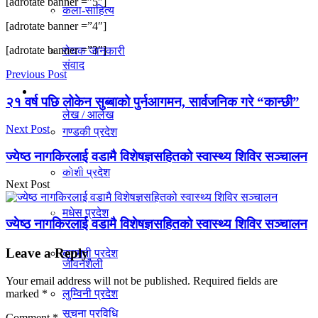
[adrotate banner =”5″]
कला-साहित्य
विचार
[adrotate banner =”4″]
[adrotate banner =”3″]
रोचक जानकारी
संवाद
Previous Post
प्रदेश
२१ वर्ष पछि लोकेन सुब्बाको पुर्नआगमन, सार्वजनिक गरे “कान्छी”
लेख / आलेख
Next Post
गण्डकी प्रदेश
ज्येष्ठ नागकिरलाई वडामै विशेषज्ञसहितको स्वास्थ्य शिविर सञ्चालन
खेलकुद समाचार
काेशी प्रदेश
Next Post
मधेस प्रदेश
विविध
ज्येष्ठ नागकिरलाई वडामै विशेषज्ञसहितको स्वास्थ्य शिविर सञ्चालन
Leave a Reply
बागमती प्रदेश
जीवनशैली
Your email address will not be published.
Required fields are
marked
*
लुम्विनी प्रदेश
सूचना प्रविधि
Comment
*