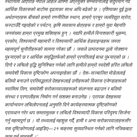
स्थायित्व आएपछि नेपाल अहिले आफ्नो अप्रयुक्त सम्भावनालाई सदुपयोग गर्दै
आर्थिक विकासको बाटोमा दृढताका साथ अघि बढेको छ । एशियाका दुई ठूला
अर्थतन्त्रहरू बीचको हाम्रो रणनीतिक स्थान, हाम्रो प्रचुर जलविद्युत स्रोत,
फस्टाउँदै गइरहेको र पर्यटन, कृषि व्यवसाय क्षेत्रहरू र हाम्रो युवा मेहनति
जनसंख्या हाम्रा प्रमुख शक्तिहरू हुन् । यद्यपि हामीले विनाशकारी भूकम्प,
प्रकोप, विश्वव्यापी महामारी र विश्वव्यापी आर्थिक हेडवाइन्डहरू जस्ता
महत्वपूर्ण चुनौतीहरूको सामना गरेका छौं । जसले उत्पादनमा ठूलो नोक्शान
पु¥याएको छ र आर्थिक समृद्धितर्फको हाम्रो प्रगतिलाई बाधा पु¥याएको छ ।
दिगो र लचिलो वृद्धि सुनिश्चित गर्नको लागि हामीले हाम्रो स्वदेशी हरित लचिलो
समावेशी विकास दृष्टिकोण अपनाइरहेका छौं । देश–सञ्चालित मोडेललाई
बलियो बनाउने प्रतिवद्धताले देशहरूलाई उनीहरूको विकास एजेण्डाहरूको
स्वामित्व लिन, समावेशी सरोकारवालाहरूको संलग्नता बढाउन र बलियो
संस्था र प्रणालीहरू निर्माण गर्न सशक्त बनाउनेछ । प्रापक देशहरूमा
कार्यान्वयन लचिलोपनलाई अनुमति दिने कार्यक्रमात्मक दृष्टिकोणको
प्रावधान गरेर थप समतामुलक र लचिलो विश्वव्यापी विकास परिदृश्य सिर्जना
गर्नु महत्वपूर्ण छ । यो तथ्यलाई महशुस गर्दै, हामी र अन्य सरोकारवालाहरूसँग
यस दृष्टिकोणलाई आइडिए—२१ चक्रमा सुव्यवस्थित गर्नको लागि नजिकबाट
काम गर्न चाहन्छौं ।’