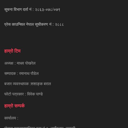
सूचना विभाग दर्ता नं : २८६३-०७८/०७९
प्रेस काउन्सिल नेपाल सूचीकरण नं : २८८८
हाम्रो टिम
अध्यक्ष : माधव पाेखरेल
सम्पादक : रमानाथ पाैडेल
बजार व्यवस्थापक :शशाङ्क बराल
फोटो पत्रकार : विवेक पाण्डे
हाम्रो सम्पर्क
कार्यालय :
पाेखरा महानगरपालिका वडा नं ९, नयाँबजार, कास्की