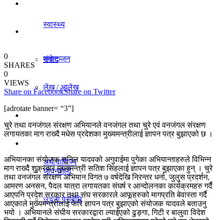
धर्म/संस्कृति
स्वास्थ्य
विचार
0
मनाेरञ्जन
संवाद
SHARES
0
VIEWS
लेख / आलेख
Share on Facebook
Share on Twitter
राजनीति
[adrotate banner= “3”]
खेलकुद समाचार
चुरे तथा वनजंगल संरक्षण अभियानले वनजंगल तथा चुरे एवं वनजंगल संरक्षण
अर्थ/वाणिज्य
लगायतका माग राख्दै मधेस प्रदेशका मुख्यमन्त्रीलाई ज्ञापन पत्र बुझाएको छ ।
विविध
अभियानका संयोजक सुनिल यादवको अगुवाईमा पुगेका अभियान्ताहरुले विभिन्न
अर्थ/वाणिज्य
माग राख्दै शुक्रवार मुख्यमन्त्री सतिश सिंहलाई ज्ञापन पत्र बुझाएका हुन् । चुरे
जीवनशैली
तथा वनजंगल संरक्षण अभियान विगत ७ वर्षदेखि निरन्तर धर्ना, जुलुस प्रदर्शन,
आमरण अनसन, पैदल यात्रा लगायतका संघर्ष र आन्दोलनका कार्यक्रमहरु गर्दै
आएपनि प्रदेश सरकार तथा संघ सरकारले आफूहरुको मागप्रति बेवास्ता गर्दै
धर्म/संस्कृति
सूचना प्रविधि
आएकाले मुख्यमन्त्रीलाई फेरि ज्ञापन पत्र बुझाएको संयोजक यादवले बताउनु
भयो । अभियानले संघीय सरकारद्वारा ल्याईएको ढुङ्गा, गिटी र बालुवा विदेश