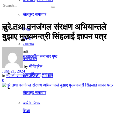
गृहपृष्ठ
खेलकुद समाचार
समाचार
चुरे तथा वनजंगल संरक्षण अभियान्तले
No Result
शिक्षा
बुझाए मुख्यमन्त्री सिंहलाई ज्ञापन पत्र
घटना
स्वास्थ्य
View All Result
सम्पादकीय समाचार पृष्ठ
मनाेरञ्जन
by
नीतिप्रेस
June 21, 2024
राजनीति
अन्तर्राष्ट्रिय समाचार
in
नेपाली समाचार आजको
,
समाचार
0
अर्थ/वाणिज्य
खेलकुद समाचार
अर्थ/वाणिज्य
शिक्षा