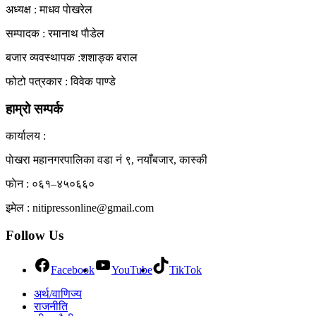
अध्यक्ष : माधव पाेखरेल
सम्पादक : रमानाथ पाैडेल
बजार व्यवस्थापक :शशाङ्क बराल
फोटो पत्रकार : विवेक पाण्डे
हाम्रो सम्पर्क
कार्यालय :
पाेखरा महानगरपालिका वडा नं ९, नयाँबजार, कास्की
फाेन : ०६१–४५०६६०
इमेल : nitipressonline@gmail.com
Follow Us
Facebook
YouTube
TikTok
अर्थ/वाणिज्य
राजनीति