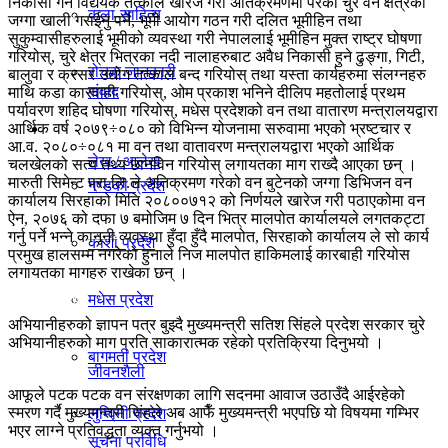
निकासी गर्ने विद्येयक तत्काल खारेज गरी अतिक्रमणमा परेको चुरे वन क्षेत्रको
कला-साहित्य
जग्गा खाली गराईनु पर्ने, भूमी आयोग गठन गरी दलित भूमीहिन तथा
विचार
सुकुम्वासीहरुलाई भूमीको व्यवस्था गरी नेपाललाई भूमीहिन मुक्त राष्ट्र घोषणा
गरियोस्, चुरे क्षेत्र भित्रका नदी नालाहरुबाट अवैध निकासी हुने ढुङ्गा, गिटी,
रोचक जानकारी
बालुवा र क्रसर उद्योग तत्काल बन्द गरियोस् तथा यस्ता कार्यहरुमा संलग्नहरु
संवाद
माथि कडा कारवाही गरियोस्, ओम प्रकाश भनिने दीलिप महतोलाई प्रथम
पर्यावरण शहिद घोषणा गरियोस्, मधेस प्रदेशको वन तथा वातारण मन्त्रालयद्वारा
आर्थिक वर्ष २०७९÷०८० को विभिन्न योजनामा सरुवामा भएको भ्रष्टचार र
प्रदेश
आ.व. २०८०÷०८१ मा वन तथा वातावरण मन्त्रालयद्वारा भएको आर्थिक
लेख / आलेख
चलखेलको सत्य तथ्य छानविन गरियोस् लगायतका माग राख्दै आएका छन् ।
मारुती सिमेन्ट प्रा.लि.ले अतिक्रमण गरेको वन बुटेनको जग्गा डिभिजन वन
गण्डकी प्रदेश
कार्यालय सिरहाको मिति २०८००७१२ को निर्णयले खारेज गरी पठाएकोमा वन
ऐन, २०७६ को दफा ७ बमोजिम ७ दिन भित्र मालपोत कार्यालयले लगतकट्टा
खेलकुद समाचार
गर्नु पर्ने भन्ने कानूनी व्यवस्था हुँदा हुँदै मालपोत, सिरहाको कार्यालय ले सो कार्य
काेशी प्रदेश
प्रमुख हालसम्म नगरेको हुनाले निज मालपोत हाकिमलाई कारबाही गरियोस
लगायतका मागहरु राखेका छन् ।
मधेस प्रदेश
विविध
अभियानीहरुको ज्ञापन पत्र बुझ्दै मुख्यमन्त्री सतिश सिंहले प्रदेश सरकार चुरे
अभियानीहरुको माग प्रति साकारात्मक रहेको प्रतिक्रिया दिनुभयो ।
बागमती प्रदेश
जीवनशैली
आफूले पटक पटक वन संरक्षणका लागि सदनमा आवाज उठाउँदै आईरहेको
स्मरण गर्दै मुख्यमन्त्री सिंहले अब आफैँ मुख्यमन्त्री भएपछि यो विषयमा गम्भिर
लुम्विनी प्रदेश
भएर लाग्ने प्रतिवद्धता व्यक्त गर्नुभयो ।
सूचना प्रविधि