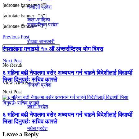
[adrotate banner= “4”]
कर्णाली प्रदेश
[adrotate banner= “5”]
कला-साहित्य
सुदूरपश्चिम प्रदेश
[adrotate banner= “6”]
Previous Post
रोचक जानकारी
रंगशालामा मनाइयो १० औं अन्तर्राष्ट्रिय योग दिवस
Next Post
प्रदेश
No Result
६ महिना बढी नेपालमा बसेर अध्ययन गर्न चाहने विदेशीलाई विद्यार्थी
भिसा दिनुपर्छः सचिव काफ्ले
View All Result
गण्डकी प्रदेश
Next Post
काेशी प्रदेश
६ महिना बढी नेपालमा बसेर अध्ययन गर्न चाहने विदेशीलाई विद्यार्थी
भिसा दिनुपर्छः सचिव काफ्ले
मधेस प्रदेश
Leave a Reply