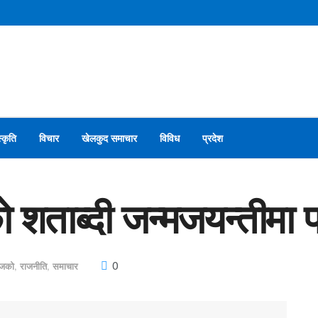
स्कृति
विचार
खेलकुद समाचार
विविध
प्रदेश
 शताब्दी जन्मजयन्तीमा फो
0
आजको
,
राजनीति
,
समाचार