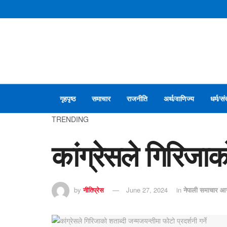
गृहपृष्ठ
समाचार
राजनीति
अर्थ/वाणिज्य
धर्म/सं
TRENDING
कांग्रेसले गिरिजाको
by
नीतिप्रेस
June 27, 2024
in
नेपाली समाचार 