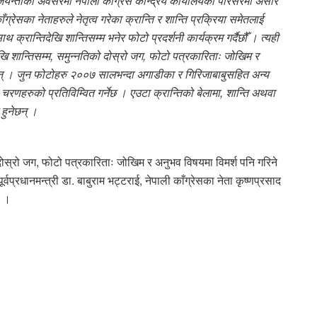
यन्तीको अवसरमा नेपाली काँग्रेस केन्द्रिय कार्यालयको परिसरमा असार
रेसका नेताहरुले नेतृत्व गरेका क्रान्ति र शान्ति प्रक्रिया समेतलाई
 क्रान्तिदेखि शान्तिसम्म भनेर फोटो प्रदर्शनी कार्यक्रम गर्दैछौँ । त्यही
िदेखि शान्तिसम्म, समुन्नतिको दोस्रो जग, फोटो पत्रकारिताः जोखिम र
ेछन् । जुन फोटोहरु २००७ सालभन्दा अगाडीका र गिरिजाबाबुसहित अन्य
हरुको प्रतिविम्वित गर्नेछ । एउटा क्रान्तिको बेलामा, शान्ति अथवा
हुनेछन् ।
 दोस्रो जग, फोटो पत्रकारिताः जोखिम र अनुभव विषयमा विमर्श पनि गरिने
्वप्रधानमन्त्री डा. बाबुराम भट्टराई, नेपाली काँग्रेसका नेता कृष्णप्रसाद
ो ।