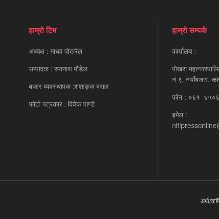
हाम्रो टिम
हाम्रो सम्पर्क
अध्यक्ष : माधव पाेखरेल
कार्यालय :
सम्पादक : रमानाथ पाैडेल
पाेखरा महानगरपालि
नं ९, नयाँबजार, का
बजार व्यवस्थापक :शशाङ्क बराल
फाेन : ०६१–४५०
फोटो पत्रकार : विवेक पाण्डे
इमेल :
nitipressonlin
अर्थ/वाण