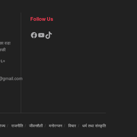
Follow Us
Facebook
YouTube
TikTok
का वडा
स्की
६६०
e@gmail.com
िज्य
राजनीति
जीवनशैली
मनोरन्जन
विचार
धर्म तथा संस्कृति