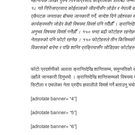
महानायक शिखर पुरुष गिरिजाप्रसाद कोईरालाको शताब्दी जन्मज
१८ गते गिरिजाप्रसाद कोईरालाको जीवनीसँग जोडेर र नेपाली काँग्
एकैपटक जनताका बीचमा जानकारी गर्ने, सन्देश दिने उद्देश्यका साथ
कार्यक्रमसँग जोडेर केही विषयमा विमर्श पनि गर्दैछौँ । क्रान्त
अनुभव विषयमा विमर्श गर्नेछौँ । १५० भन्दा बढी फोटोहरु रहन
नेताहरुको पनि फोटो रहनेछ । १५० फोटोहरुले तीन किसिमको चरण
विकासको बारेमा र पछि शान्ति प्रक्रियासँग जोडिएका फोटोहरु 
फोटो प्रदर्शनीको अलावा क्रान्तिदेखि शान्तिसम्म, समुन्नतिको
उहाँले जानकारी दिनुभयो । क्रान्तिदेखि शान्तिसम्मको विषयमा पूर
सिटौला र एमालेका नेता प्रदीप ज्ञवालीले विमर्श गर्ने बताउनु भय
[adrotate banner= “4”]
[adrotate banner= “5”]
[adrotate banner= “6”]