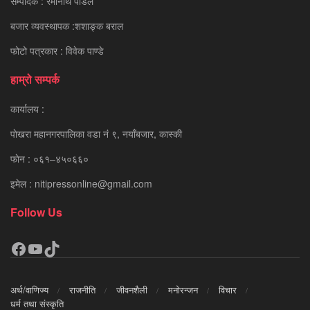
सम्पादक : रमानाथ पाैडेल
बजार व्यवस्थापक :शशाङ्क बराल
फोटो पत्रकार : विवेक पाण्डे
हाम्रो सम्पर्क
कार्यालय :
पाेखरा महानगरपालिका वडा नं ९, नयाँबजार, कास्की
फाेन : ०६१–४५०६६०
इमेल : nitipressonline@gmail.com
Follow Us
Facebook
YouTube
TikTok
अर्थ/वाणिज्य
राजनीति
जीवनशैली
मनोरन्जन
विचार
धर्म तथा संस्कृति