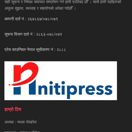
सही सूचना र निष्पक्ष समाचार सम्प्रेषण गर्न हामी प्रतिबद्द छौँ । साथै हामी यहाँहरुको
अमूल्य सुझाव, सल्लाह र सहयोगको अपेक्षा गर्दछौँ ।
कम्पनी दर्ता नं : २६७८६७/०७८/०७९
सूचना विभाग दर्ता नं : २८६३-०७८/०७९
प्रेस काउन्सिल नेपाल सूचीकरण नं : २८८८
हाम्रो टिम
अध्यक्ष : माधव पाेखरेल