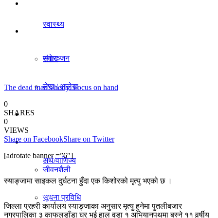
धर्म/संस्कृति
स्वास्थ्य
विचार
मनाेरञ्जन
संवाद
लेख / आलेख
The dead man's body. Focus on hand
राजनीति
0
SHARES
खेलकुद समाचार
0
अर्थ/वाणिज्य
VIEWS
Share on Facebook
Share on Twitter
विविध
[adrotate banner =”6″]
अर्थ/वाणिज्य
जीवनशैली
स्याङ्जामा साइकल दुर्घटना हुँदा एक किशोरको मृत्यु भएको छ ।
धर्म/संस्कृति
सूचना प्रविधि
जिल्ला प्रहरी कार्यालय स्याङ्जाका अनुसार मृत्यु हुनेमा पुतलीबजार
नगरपालिका ३ काफलडाँडा घर भई हाल वडा १ अभियानपथमा बस्ने ११ वर्र्षीय