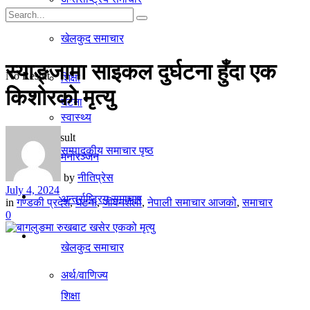
गृहपृष्ठ
खेलकुद समाचार
समाचार
स्याङ्जामा साइकल दुर्घटना हुँदा एक
No Result
शिक्षा
किशोरको मृत्यु
घटना
स्वास्थ्य
View All Result
सम्पादकीय समाचार पृष्ठ
मनाेरञ्जन
by
नीतिप्रेस
July 4, 2024
राजनीति
अन्तर्राष्ट्रिय समाचार
in
गण्डकी प्रदेश
,
घटना
,
जीवनशैली
,
नेपाली समाचार आजको
,
समाचार
0
अर्थ/वाणिज्य
खेलकुद समाचार
अर्थ/वाणिज्य
शिक्षा