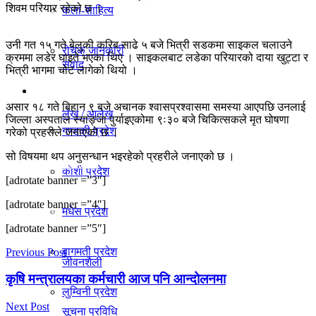
शिवम परियार रहेको छ ।
कला-साहित्य
विचार
उनी गत १५ गते बेलुकी करिब साढे ५ बजे भित्री सडकमा साइकल चलाउने
रोचक जानकारी
क्रममा लडेर घाइते भएका थिए । साइकलबाट लडेका परियारको दाया खुट्टा र
संवाद
भित्री भागमा चोट लागेको थियो ।
प्रदेश
असार १८ गते बिहान ९ बजे अचानक श्वासप्रश्वासमा समस्या आएपछि उनलाई
लेख / आलेख
जिल्ला अस्पताल स्याङ्जा पुर्याइएकोमा ९ः३० बजे चिकित्सकले मृत घोषणा
गण्डकी प्रदेश
गरेको प्रहरीले जनाएको छ ।
सो विषयमा थप अनुसन्धान भइरहेको प्रहरीले जनाएको छ ।
खेलकुद समाचार
काेशी प्रदेश
[adrotate banner =”3″]
[adrotate banner =”4″]
मधेस प्रदेश
विविध
[adrotate banner =”5″]
बागमती प्रदेश
Previous Post
जीवनशैली
कृषि मन्त्रालयका कर्मचारी आज पनि आन्दोलनमा
लुम्विनी प्रदेश
Next Post
सूचना प्रविधि