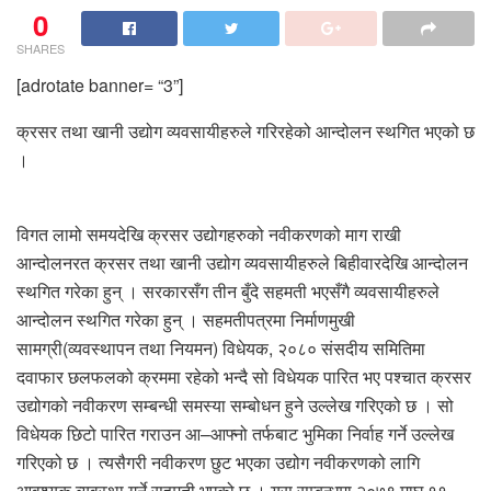
0
SHARES
[adrotate banner= “3”]
क्रसर तथा खानी उद्योग व्यवसायीहरुले गरिरहेको आन्दोलन स्थगित भएको छ
।
विगत लामो समयदेखि क्रसर उद्योगहरुको नवीकरणको माग राखी
आन्दोलनरत क्रसर तथा खानी उद्योग व्यवसायीहरुले बिहीवारदेखि आन्दोलन
स्थगित गरेका हुन् । सरकारसँग तीन बुँदे सहमती भएसँगै व्यवसायीहरुले
आन्दोलन स्थगित गरेका हुन् । सहमतीपत्रमा निर्माणमुखी
सामग्री(व्यवस्थापन तथा नियमन) विधेयक, २०८० संसदीय समितिमा
दवाफार छलफलको क्रममा रहेको भन्दै सो विधेयक पारित भए पश्चात क्रसर
उद्योगको नवीकरण सम्बन्धी समस्या सम्बोधन हुने उल्लेख गरिएको छ । सो
विधेयक छिटो पारित गराउन आ–आफ्नो तर्फबाट भुमिका निर्वाह गर्ने उल्लेख
गरिएको छ । त्यसैगरी नवीकरण छुट भएका उद्योग नवीकरणको लागि
आवश्यक व्यवस्था गर्ने सहमती भएको छ । यस सम्बन्धमा २०७९ माघ ११