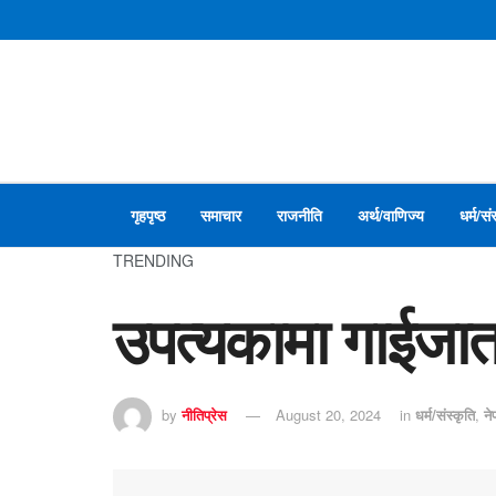
गृहपृष्ठ
समाचार
राजनीति
अर्थ/वाणिज्य
धर्म/सं
TRENDING
उपत्यकामा गाईजात्
by
नीतिप्रेस
August 20, 2024
in
धर्म/संस्कृति
,
न