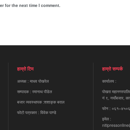
r for the next time I comment.
हाम्रो टिम
हाम्रो सम्पर्क
अध्यक्ष : माधव पाेखरेल
कार्यालय :
सम्पादक : रमानाथ पाैडेल
पाेखरा महानगरपालि
नं ९, नयाँबजार, का
बजार व्यवस्थापक :शशाङ्क बराल
फाेन : ०६१–४५०
फोटो पत्रकार : विवेक पाण्डे
इमेल :
nitipressonlin