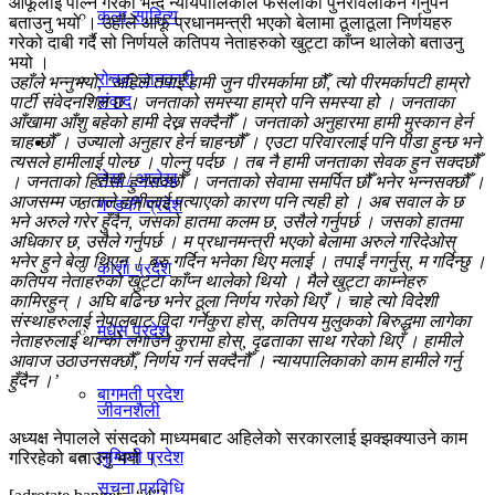
आफूलाई पोल्ने गरेको भन्दै न्यायपालिकाले फैसलाको पुनरावलोकन गर्नुपर्ने
कला-साहित्य
बताउनु भयो । उहाँले आफू प्रधानमन्त्री भएको बेलामा ठूलाठूला निर्णयहरु
विचार
गरेको दाबी गर्दै सो निर्णयले कतिपय नेताहरुको खुट्टा काँप्न थालेको बताउनु
भयो ।
रोचक जानकारी
उहाँले भन्नुभयो, ‘अहिले तपाईं हामी जुन पीरमर्कामा छौँ, त्यो पीरमर्कापटी हाम्रो
संवाद
पार्टी संवेदनशिल छ । जनताको समस्या हाम्रो पनि समस्या हो । जनताका
आँखामा आँशु बहेको हामी देख्न सक्दैनौँ । जनताको अनुहारमा हामी मुस्कान हेर्न
चाहन्छौँ । उज्यालो अनुहार हेर्न चाहन्छौँ । एउटा परिवारलाई पनि पीडा हुन्छ भने
प्रदेश
त्यसले हामीलाई पोल्छ । पोल्नु पर्दछ । तब नै हामी जनताका सेवक हुन सक्दछौँ
लेख / आलेख
। जनताको हितैसी हुनसक्छौँ । जनताको सेवामा समर्पित छौँ भनेर भन्नसक्छौँ ।
आजसम्म जनताले हामीलाई पत्याएको कारण पनि त्यही हो । अब सवाल के छ
गण्डकी प्रदेश
भने अरुले गरेर हुँदैन, जसको हातमा कलम छ, उसैले गर्नुपर्छ । जसको हातमा
अधिकार छ, उसैले गर्नुपर्छ । म प्रधानमन्त्री भएको बेलामा अरुले गरिदेओस्
खेलकुद समाचार
भनेर हुने बेला थिएन । बरु गर्दिन भनेका थिए मलाई । तपाईं नगर्नुस्, म गर्दिन्छु ।
काेशी प्रदेश
कतिपय नेताहरुको खुट्टा काँप्न थालेको थियो । मैले खुट्टा काम्नेहरु
कामिरहुन् । अघि बढिन्छ भनेर ठूला निर्णय गरेको थिएँ । चाहे त्यो विदेशी
संस्थाहरुलाई नेपालबाट विदा गर्नेकुरा होस्, कतिपय मुलुकको बिरुद्धमा लागेका
मधेस प्रदेश
विविध
नेताहरुलाई थान्को लगाउने कुरामा होस्, दृढताका साथ गरेको थिएँ । हामीले
आवाज उठाउनसक्छौँ, निर्णय गर्न सक्दैनौँ । न्यायपालिकाको काम हामीले गर्नु
हुँदैन ।’
बागमती प्रदेश
जीवनशैली
अध्यक्ष नेपालले संसदको माध्यमबाट अहिलेको सरकारलाई झक्झक्याउने काम
लुम्विनी प्रदेश
गरिरहेको बताउनु भयो ।
सूचना प्रविधि