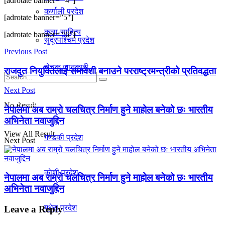
[adrotate banner= “4”]
कर्णाली प्रदेश
[adrotate banner=”5″]
कला-साहित्य
[adrotate banner= “6”]
सुदूरपश्चिम प्रदेश
Previous Post
रोचक जानकारी
राजदुत नियुक्तिलाई समावेशी बनाउने परराष्ट्रमन्त्रीको प्रतिवद्धता
Next Post
प्रदेश
No Result
नेपालमा अब राम्रो चलचित्र निर्माण हुने माहोल बनेको छः भारतीय
अभिनेता नवाजुद्दिन
View All Result
गण्डकी प्रदेश
Next Post
काेशी प्रदेश
नेपालमा अब राम्रो चलचित्र निर्माण हुने माहोल बनेको छः भारतीय
अभिनेता नवाजुद्दिन
मधेस प्रदेश
Leave a Reply