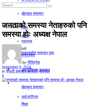
गृहपृष्ठ
खेलकुद समाचार
समाचार
जनताको समस्या नेताहरुको पनि
No Result
शिक्षा
समस्या होः अध्यक्ष नेपाल
घटना
स्वास्थ्य
View All Result
सम्पादकीय समाचार पृष्ठ
मनाेरञ्जन
by
नीतिप्रेस
September 9, 2024
राजनीति
अन्तर्राष्ट्रिय समाचार
in
नेपाली समाचार आजको
,
समाचार
0
अर्थ/वाणिज्य
खेलकुद समाचार
अर्थ/वाणिज्य
शिक्षा