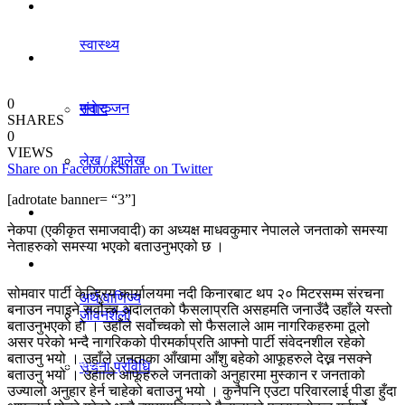
धर्म/संस्कृति
स्वास्थ्य
विचार
0
मनाेरञ्जन
संवाद
SHARES
0
VIEWS
लेख / आलेख
Share on Facebook
Share on Twitter
राजनीति
[adrotate banner= “3”]
खेलकुद समाचार
नेकपा (एकीकृत समाजवादी) का अध्यक्ष माधवकुमार नेपालले जनताको समस्या
अर्थ/वाणिज्य
नेताहरुको समस्या भएको बताउनुभएको छ ।
विविध
सोमवार पार्टी केन्द्रिय कार्यालयमा नदी किनारबाट थप २० मिटरसम्म संरचना
अर्थ/वाणिज्य
बनाउन नपाइने सर्वोच्च अदालतको फैसलाप्रति असहमति जनाउँदै उहाँले यस्तो
जीवनशैली
बताउनुभएको हो । उहाँले सर्वोच्चको सो फैसलाले आम नागरिकहरुमा ठूलो
असर परेको भन्दै नागरिकको पीरमर्काप्रति आफ्नो पार्टी संवेदनशील रहेको
बताउनु भयो । उहाँले जनताका आँखामा आँशु बहेको आफूहरुले देख्न नसक्ने
धर्म/संस्कृति
सूचना प्रविधि
बताउनु भयो । उहााले आफूहरुले जनताको अनुहारमा मुस्कान र जनताको
उज्यालो अनुहार हेर्न चाहेको बताउनु भयो । कुनैपनि एउटा परिवारलाई पीडा हुँदा