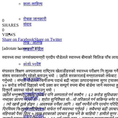
कला-साहित्य
विचार
रोचक जानकारी
0
संवाद
SHARES
0
प्रदेश
VIEWS
Share on Facebook
Share on Twitter
लेख / आलेख
[adrotate banner= “3”]
गण्डकी प्रदेश
स्वास्थ्य तथा जनसंख्यामन्त्री प्रदीप पौडेलले स्वास्थ्य बीमाको सिलिङ पा
खेलकुद समाचार
काेशी प्रदेश
मंगलवार शिक्षण अस्पतालमा राष्ट्रिय खेलाडीहरुको स्वास्थ्य परीक्षण निःशुल्क ग
संशय सरकारसँग रहेको बताउनु भयो । उहाँले सरकारलाई मन्त्रालयको तर्फबाट आफ
मधेस प्रदेश
विविध
गर्नुभयो । मन्त्री पौडेलले चिनीजन्य पदार्थ बढी भएका उत्पादनहरुमा सुगर ट्याक्स
४० करोड रुपैयाँ दिइएको भन्दै उक्त कर सम्पूर्ण रुपमा बीमा बोर्डमा जाने व्यवस
दिनुपर्ने अवस्था रहेको बताउनु भयो ।
बागमती प्रदेश
उहाँले भन्नुभयो, ‘उदारो उपचार पनि अस्पताले गर्न सक्दैन । ६२ करोड सुविधाका शिर
जीवनशैली
नभएका कारण भएको हो । श्रोत सुनिश्चित यो—यो तरिकाले गर्न सकिन्छ भनेर प
। त्यो खासै ठूलो होइन । आवश्यक पर्नेका लागि । यहाँ नपर्नेले पनि प्रयोग गरिद
प्रिमियम निःशुल्क गरिदिएर यो मार्फत गर्ने व्यवस्था गर्नुपर्छ । सबैभन्दा बढी 
लुम्विनी प्रदेश
महिनाको पैसा दिएर ५ लाख बराबरको उपचार हुन्छ भने के चाहियो ? हामीले सुगर ट्
सूचना प्रविधि