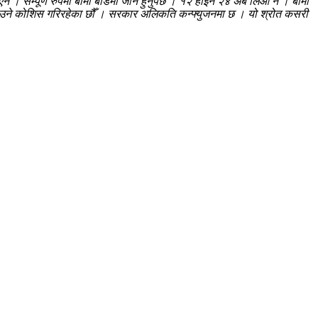
न । सम्पूर्ण रुपमा बीमा बोर्डमा जाने हुनुपर्छ । १२ होइन २४ अर्ब लिऔँ न । बीमा
ा बनाउने कोशिस गरिरहेका छौँ । सरकार अलिकति कन्फ्युजनमा छ । यो श्रोत कसरी