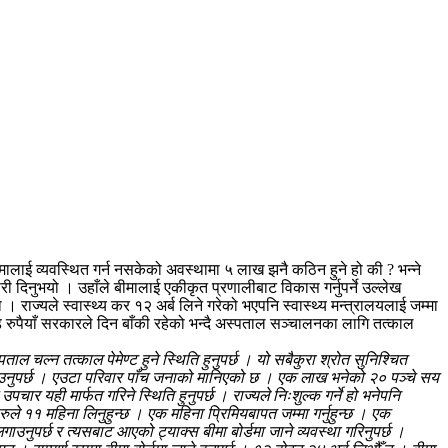
 बीमालाई व्यवस्थित गर्न नसकेको अवस्थामा ५ लाख झनै कठिन हुने हो की ? भन्ने
िनुभयो । उहाँले बीमालाई एकीकृत प्रणालीबाट विकास गर्नुपर्ने उल्लेख
 । राज्यले स्वास्थ्य कर १२ अर्ब लिने गरेको भएपनि स्वास्थ्य मन्त्रालयलाई जम्मा
करोड रुपैयाँ सरकारले दिन बाँकी रहेको भन्दै अस्पताल सञ्चालनका लागि तत्काल
ाल चल्न तत्काल पेमेण्ट हुने स्थिति हुनुपर्छ । यो सबैकुरा श्रोत सुनिश्चित
ाउनुपर्छ । एउटा परिवार पाँच जनाको मानिएको छ । एक लाख भनेको २० पञ्चे सय
र यही मार्फत गरिने स्थिति हुनुपर्छ । राज्यले निःशुल्क गर्ने हो भनेपनि
हरुले ११ महिना लिनुहुन्छ । एक महिना प्रिमियबापत जम्मा गर्नुहुन्छ । एक
उनुपर्छ र त्यसबाट आएको ट्याक्स बीमा बोर्डमा जाने व्यवस्था गरिनुपर्छ ।