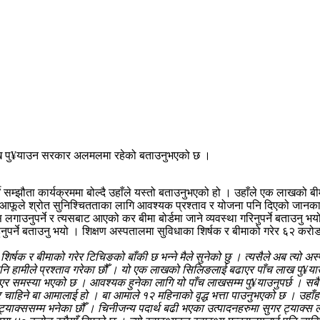
ँच लाख पु¥याउन सरकार अलमलमा रहेको बताउनुभएको छ ।
र्ने सम्झौता कार्यक्रममा बोल्दै उहाँले यस्तो बताउनुभएको हो । उहाँले एक लाखको
ूले श्रोत सुनिश्चितताका लागि आवश्यक प्रश्ताव र योजना पनि दिएको जानकारी द
 लगाउनुपर्ने र त्यसबाट आएको कर बीमा बोर्डमा जाने व्यवस्था गरिनुपर्ने बताउनु भयो
्था हुनुपर्ने बताउनु भयो । शिक्षण अस्पतालमा सुविधाका शिर्षक र बीमाको गरेर ६२ 
्षक र बीमाको गरेर टिचिङको बाँकी छ भन्ने मैले सुनेको छु । त्यसैले अब त्यो अस्पत
नि हामीले प्रश्ताव गरेका छौँ । यो एक लाखको सिलिङलाई बढाएर पाँच लाख पु¥य
िएर समस्या भएको छ । आवश्यक हुनेका लागि यो पाँच लाखसम्म पु¥याउनुपर्छ । सबै उपचा
उपचार चाहिने बा आमालाई हो । बा आमाले १२ महिनाको वृद्ध भत्ता पाउनुभएको छ । उहाँ
याक्ससम्म भनेका छौँ । चिनीजन्य पदार्थ बढी भएका उत्पादनहरुमा सुगर ट्याक्स लगा