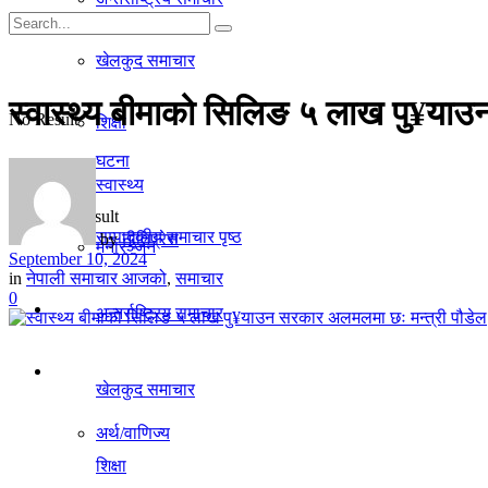
गृहपृष्ठ
खेलकुद समाचार
समाचार
स्वास्थ्य बीमाको सिलिङ ५ लाख पु¥या
No Result
शिक्षा
घटना
स्वास्थ्य
View All Result
सम्पादकीय समाचार पृष्ठ
by
नीतिप्रेस
मनाेरञ्जन
September 10, 2024
in
नेपाली समाचार आजको
,
समाचार
0
राजनीति
अन्तर्राष्ट्रिय समाचार
अर्थ/वाणिज्य
खेलकुद समाचार
अर्थ/वाणिज्य
शिक्षा