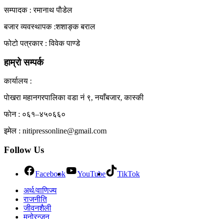
सम्पादक : रमानाथ पाैडेल
बजार व्यवस्थापक :शशाङ्क बराल
फोटो पत्रकार : विवेक पाण्डे
हाम्रो सम्पर्क
कार्यालय :
पाेखरा महानगरपालिका वडा नं ९, नयाँबजार, कास्की
फाेन : ०६१–४५०६६०
इमेल : nitipressonline@gmail.com
Follow Us
Facebook
YouTube
TikTok
अर्थ/वाणिज्य
राजनीति
जीवनशैली
मनोरन्जन