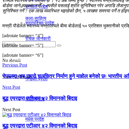
राज्यले स्वास्थ्य कर लिएको छ । १२ अर्ब जम्मा हुन्छ । स्वास्थ्य मन्त्रालयलाई ज
बोर्डमा जाने व्यवस्था गरौँ । त्यसैले यसलाई श्रोत सुनिश्चित गरेर अगाडि लै
कर्णाली प्रदेश
सुनिश्चित गर्ने ? एक लाख व्यवस्थित भइरहेको छैन, ५ लाखमा समस्या पर्ने त होइन 
कला-साहित्य
सुदूरपश्चिम प्रदेश
मन्त्री पौडेलले स्वास्थ्य मन्त्रालयले बीमा बोर्डलाई ५० प्रतिशत भुक्तानीको प्र
[adrotate banner= “4”]
रोचक जानकारी
[adrotate banner= “5”]
[adrotate banner= “6”]
प्रदेश
No Result
Previous Post
नेपालमा अब राम्रो चलचित्र निर्माण हुने माहोल बनेको छः भारतीय अभि
View All Result
गण्डकी प्रदेश
Next Post
बुद्ध एयरद्वारा एटीआर ४२ विमानको बिदाइ
काेशी प्रदेश
Next Post
मधेस प्रदेश
बुद्ध एयरद्वारा एटीआर ४२ विमानको बिदाइ