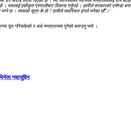
म्मा ४० करोड रुपैयाँ दिएको छ । त्यो स्वास्थ्यकर स्वास्थ्य मन्त्रालयलाई पनि चाहिए
जानुपर्छ । यसलाई एकीकृत प्रणालीबाट विकास गर्नुपर्छ । हामीले सरकारको एजेण्ड
भन्ने छ । त्यसको सूत्र के हो ? हामीले व्यवस्थित ढंगले भनेका छौँ ।’
क्रिया पूरा गरिसकेको र अर्थ मन्त्रालयमा पुगेको बताउनु भयो ।
नेता नवाजुद्दिन