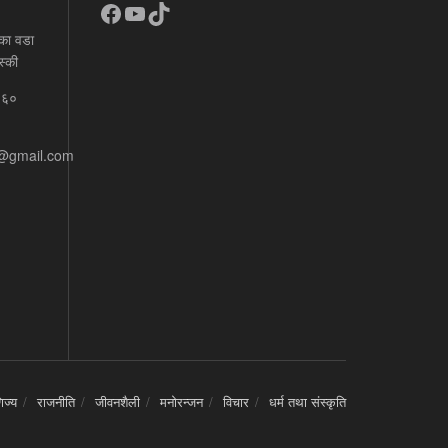
Facebook
YouTube
TikTok
का वडा
स्की
६६०
e@gmail.com
िज्य
राजनीति
जीवनशैली
मनोरन्जन
विचार
धर्म तथा संस्कृति