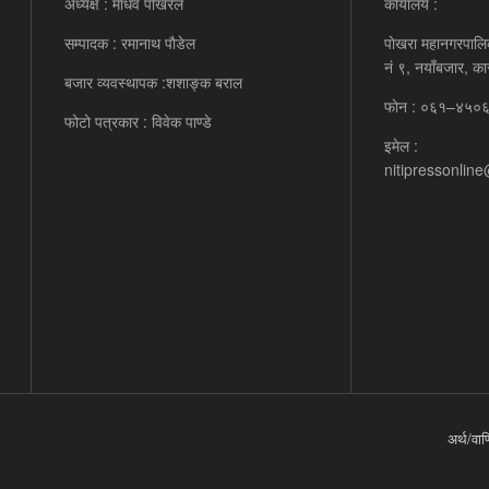
अध्यक्ष : माधव पाेखरेल
कार्यालय :
सम्पादक : रमानाथ पाैडेल
पाेखरा महानगरपालि
नं ९, नयाँबजार, का
बजार व्यवस्थापक :शशाङ्क बराल
फाेन : ०६१–४५०
फोटो पत्रकार : विवेक पाण्डे
इमेल :
nitipressonlin
अर्थ/वाण