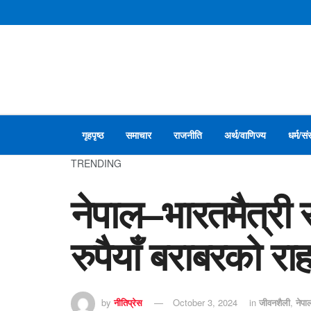
गृहपृष्ठ
समाचार
राजनीति
अर्थ/वाणिज्य
धर्म/सं
TRENDING
नेपाल–भारतमैत्री 
रुपैयाँ बराबरको रा
by
नीतिप्रेस
October 3, 2024
in
जीवनशैली
,
नेप