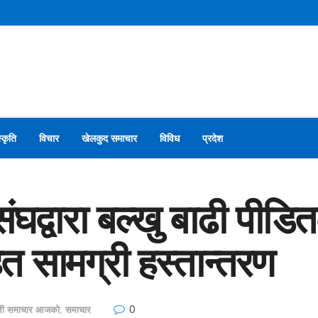
स्कृति
विचार
खेलकुद समाचार
विविध
प्रदेश
संघद्वारा बल्खु बाढी पी
हत सामग्री हस्तान्तरण
0
ाली समाचार आजको
,
समाचार