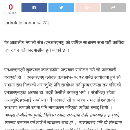
0
SHARES
[adrotate banner= “3”]
गैर आवासीय नेपाली संघ (एनआरएनए) को वार्षिक साधारण सभा यही कार्तिक
११ र १२ गते काठमाडौंमा हुने भएको छ ।
एनआरएनएले शुक्रवार काठमाडौंमा पत्रकार सम्मेलन गरी सो जानकारी
गराएको हो । एनआरएनए ग्लोवल कन्क्लेभ–२०२४ समेत आयोजना हुने सो
सभामा संघ भित्रको असन्तुष्टि पनि सम्बोधन गर्ने मुख्य एजेण्डा तय गरिएको
एनआरएनएका अध्यक्ष डा. बद्री केसीले बताउनु भयो । संघभित्र रहेका
असन्तुष्टिहरुलाई सम्बोधन गर्ने भएकाले सो साधारण सभालाई एकताको
साधारण सभाको रुपमा पनि नामाकरण गरिएको उहाँको भनाई थियो ।
अध्यक्ष केसीले भन्नुभयो,‘विधिवत रुपमा संस्थामा केही समस्याहरु छन् भने
त्यसमा छलफल गर्ने ठाउँ नै साधारण सभा हो । त्यसकारण पनि यो संस्थामा
भएका साथीहरु असन्तुष्ट साथीहरुको लागि पनि, उहाँहरुको के विषयमा