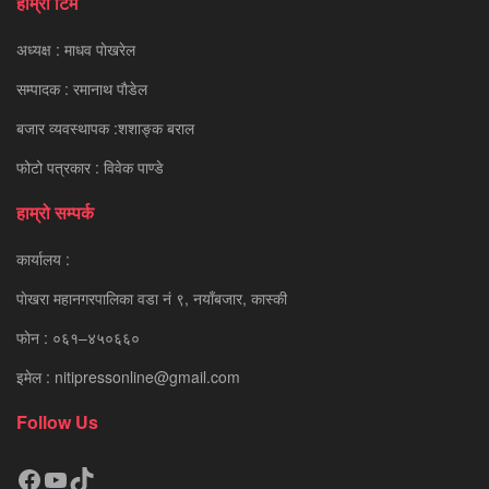
हाम्रो टिम
अध्यक्ष : माधव पाेखरेल
सम्पादक : रमानाथ पाैडेल
बजार व्यवस्थापक :शशाङ्क बराल
फोटो पत्रकार : विवेक पाण्डे
हाम्रो सम्पर्क
कार्यालय :
पाेखरा महानगरपालिका वडा नं ९, नयाँबजार, कास्की
फाेन : ०६१–४५०६६०
इमेल : nitipressonline@gmail.com
Follow Us
Facebook
YouTube
TikTok