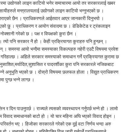
ारमा उद्योगको लाइन काटियो भनेर समाचारमा आयो तर सरकारलाई खबर
सायीहरुले मन्त्रालयलाई उद्योगको लाइन काटियो भन्नुभएको छ ।
ी गराएको छैन । प्राधिकरणले आईतवार आएर जानकारी दिनुभयो ।
ठाएको छु । प्राधिकरण र आयोग संवादमा छ । डेडिकेटेड र ट्रंकलाइन
ोक्शानी गरेको छ । पक्ष र विपक्षको कुरा छैन ।
्यो पनि सरकार नै हो । केही प्रक्रियागत कुराहरु पनि हुन्छन् ।
्छन् । समस्या आयो भन्दैमा समस्याका विकल्पहरु नहेरी एउटै विषयमा प्रवेश
य गरिहाल्छ । अहिले सरकार समस्याको समाधान गर्ने प्रक्रियागत कुरामा छ
 अनुसाशित,मर्यादित,सुशासित र पादरर्शीका कुरा पनि सरकारले नजिकबाट
 भन्ने अनुभुति भएको छ । दोस्रो विषयमा छलफल होला । विद्युत प्राधिकरण
 पुग्छ भन्ने लाग्छ ।
 र दिन पाउनुपर्छ । राज्यले त्यसको व्यवस्थापन गर्नुपर्छ भन्ने हो । लामो
कम विवाद समाधानको बाटो हो । यो चार महिना अघि भएको विवाद होइन ।
ि परिवर्तन भए । हिजोका सरकारले गरेको एक दुई वटा निर्णय भन्दा अरु
कै हो । नभएको होइन । महिनैपच्छि विल जारी गर्नुपर्ने प्राधिकरणले