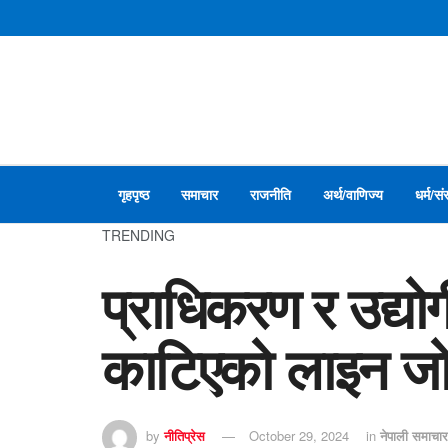
गृहपृष्ठ
समाचार
राजनीति
अर्थ/वाणिज्य
धर्म/सं
TRENDING
प्राधिकरण र उद्यो
काटिएको लाइन जोडि
by
नीतिप्रेस
October 29, 2024
in
नेपाली समाच