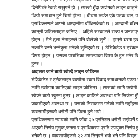
दिनैपिच्छे रेकर्ड राख्नुपर्ने हो । त्यस्तो हुँदा उद्योगको लाइन का
थियो समाधान हुने थियो होला । बीचमा छाडेर एकै पटक चार, प
प्राधिकरणले आफ्नो आम्दानीमा बाँधिसकेको छ । आम्दानी बाँध्न
कानूनी जटिलताहरु जन्मिए । अहिले सरकारले राज्य र जनताप्रत
होइन । मैले ठूला नेताहरुले पनि बोलेको सुनेँ । हाम्रो घरमा ह
नकाटि बस्ने भन्नेकुरा भनेको सुनिएको छ । डेडिकेटेड र ट्रं
विषय होइन । यसका पछाडिका समस्याका विषय के हुन भनेर जिम्मेव
हुन्छ ।
अदालत जाने बाटो खोल्दै लाइन जोडिन्छ
डेडिकेटेड र ट्रंकलाइन वक्यौता रकम विवाद समाधानको एउटा उप
लागि उद्योगमा काटिएको लाइन जोडिन्छ । त्यसको लागि उद्योगी व
खोज्ने बाटो खुल्ला हुन्छ । लाइन काटिने अवस्था पनि सिर्जना 
जकडीएको अवस्था छ । यसको निराकरण गर्नको लागि उहाँहरुको
व्यवसायीहरुको धरौटी पनि फिर्ता हुने भयो ।
प्राधिकरणमा न्यायको लागि जाँदा २५ प्रतिशत धरौटी राख्नैपर्न
आएको निर्णय मुलुक,जनता र प्राधिकरण प्रति उपयुक्त निर्णय हुन
भनेको छ । व्यवसायीहरुले २२ अर्ब तिर्नुपर्ने भयो भने पनि वि