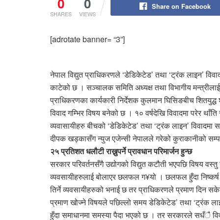
0
0
Share on Facebook
SHARES
VIEWS
[adrotate banner= “3”]
नेपाल विद्युत प्राधिकरणले ‘डेडिकेटेड’ तथा ‘ट्रंक लाइन’ वि
काटेको छ । सञ्चालक समिति अध्यक्ष तथा विभागीय मन्त्रीलाई
प्राधिकरणका कार्यकारी निर्देशक कुलमान घिसिङबीच शितयुद्ध 
विवाद गम्भिर विषय बनेको छ । १० वर्षदेखि विवादमा परेर थाँति 
व्यवासायीहरु बीचको ‘डेडिकेटेड’ तथा ‘ट्रंक लाइन’ विवादमा
दीपक खड्कासँग न्युज एजेन्सी नेपालले गरेको कुराकानीको सम्
२५ प्रतिशत धलौटी राख्नुपर्ने प्रावधान परिमार्जन हुन्छ
सरकार परिवर्तनसँगै उद्योगको विद्युत कटौती भएपछि विषय वस्तु
व्यवसायीहरुलाई बोलाएर छलफल ग¥यो । छलफल हुँदा निष्कर्ष 
तिर्ने व्यवसायीहरुको भनाई छ तर प्राधिकरणले प्रमाण दिन सक
प्रमाण खोज्ने विषयले पछिल्लो समय डेडिकेटेड’ तथा ‘ट्रंक 
हुँदा समाधानमा समस्या पैदा भएको छ । तर सरकारले सधँै वि