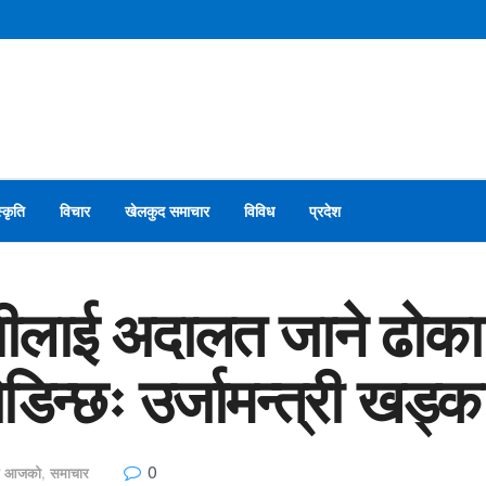
स्कृति
विचार
खेलकुद समाचार
विविध
प्रदेश
गीलाई अदालत जाने ढोका ख
न्छः उर्जामन्त्री खड्क
0
ार आजको
,
समाचार