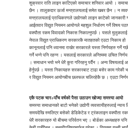
शुक्रवार राति लाइन काटिएको समाचार शनिवार आयो । समाच
छैन । तालुकदार ऊर्जा मन्त्रालयलाई समेत खबर छैन । न व्यव
मन्त्रालयलाई प्राधिकरणले उद्योगको लाइन काटेको जानकार
आईतवार विद्युत नियमन आयोगले महशुल निर्धारण गर्ने विषय प
वक्यौता रकम विवादको निकास निकाल्नुपर्छ । यसले मुलुकलाई न
नेपाल विद्युत प्राधिकरण सरकारकै मातहतको एउटा निकाय हो । त
कानूनलाई पनि ध्यानमा राखेर सरकारले यस्ता निर्णयहरु गर्ने गर
गर्ने भन्ने पनि रहन्न । यसलाई सरकारले अन्तिममा उचित निर्ण
। समाधान भयो भने धेरै कुरा गरिरहनु पर्दैन । अन्य विषयलाई
हेर्नुपर्छ । यस्ता निकायहरु सरकारबाट टाढा बसेर काम गरेकी
र विद्युत नियमन आयोगबीच छलफल चलिरहेकै छ । एउटा निर्णयमा
एकै पटक चार÷पाँच वर्षको पैसा उठाउन खोज्दा समस्या आयो
समस्या समाधानको बाटो भनेको उद्योगी व्यवसायीहरुलाई न्याय लिन
समयदेखि रुमलिएर बसेको डेडिकेटेड र ट्रंकलाइन वक्यौता र
धेरै सरकारहरु यो बीचमा परिर्वतन भए । बोर्डका अध्यक्षहरु पन
केही पाइँदैनन् । मन्त्रीपरिषद्मार्फत गरेका । विगतमा गल्ती भए