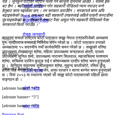
पर्छ । जुनकुनै पार्टीको भएपनि गल्ती गर्ने कानूनी दायरामा आउँछ । यसमा इफ
कर्णाली प्रदेश
बट छैन । यहाँ जुलुस आन्दोलन गरेर सहकारी पीडितले न्याय नपाउन् भन्ने
हेतुबाट काम भइरहेका छन् । तर सरकार डराउँदैन । सरकारले काम अघि
बढाइसकेको छ । ६ सय भन्दा बढी सहकारी ठगहरुलाई अहिले प्रहरी कस्टडीमा
कला-साहित्य
पु¥याइसकेको छ । सहकारी ठगबाट पैसा असुल गरेर सहकारी पीडितको पैसा
सुदूरपश्चिम प्रदेश
सरकारले फिर्ता गराउँछ ।’
रोचक जानकारी
साधारण सभाले राष्ट्रिय फोटो पत्रकार समूह नेपाल एनएफपिजेको अध्यक्षमा
पुनः प्रदीपराज वन्तलाई निर्विरोध चयन गरेको छ । फोटो पत्रकार वन्तको
अध्यक्षतामा १५ सदस्यीय नयाँ कार्यसमिति चयन गरेको छ । समूहको वरिष्ठ
उपाध्यक्षमा लेखबहादुर श्रेष्ठ, महिला उपाध्यक्षमा चन्द्रकला क्षेत्री, प्रथम
प्रदेश
No Result
उपाध्यक्षमा सुनिल शर्मा, उपाध्यक्षमा नारायण सिलवाल, महासचिवमा घनश्याम
श्रेष्ठ, सचिवमा प्रविन कुलुङ राई र कोषाध्यक्षमा प्रदीप श्रेष्ठ चयन हुनुभएको
छ । केन्द्रिय सदस्यमा सुशीलकुमार श्रेष्ठ, मुकुन्द कालीकोटे, रमिता छुँजु,
View All Result
हरिश सिंह नगाल, दिपेन्द्र महर्जन, अनुप प्रधान र सागर बस्नेत चयन हुनुभएको
गण्डकी प्रदेश
छ । विसं २०५३ मा स्थापना भएको सो समूह फोटो पत्रकारको पहिलो छाता
सङ्गठन हो ।
[adrotate banner= “4”]
काेशी प्रदेश
[adrotate banner= “5”]
[adrotate banner= “6”]
मधेस प्रदेश
Previous Post