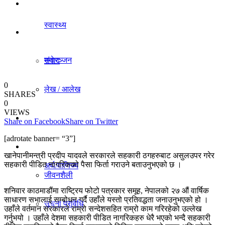
धर्म/संस्कृति
स्वास्थ्य
विचार
मनाेरञ्जन
संवाद
0
लेख / आलेख
SHARES
राजनीति
0
VIEWS
खेलकुद समाचार
Share on Facebook
Share on Twitter
अर्थ/वाणिज्य
[adrotate banner= “3”]
विविध
खानेपानीमन्त्री प्रदीप यादवले सरकारले सहकारी ठगहरुबाट असुलउपर गरेर
सहकारी पीडित नागरिकको पैसा फिर्ता गराउने बताउनुभएको छ ।
अर्थ/वाणिज्य
जीवनशैली
शनिवार काठमाडौंमा राष्ट्रिय फोटो पत्रकार समूह, नेपालको २७ औं वार्षिक
साधारण सभालाई सम्बोधन गर्दै उहाँले यस्तो प्रतिवद्धता जनाउनुभएको हो ।
धर्म/संस्कृति
सूचना प्रविधि
उहाँले वर्तमान सरकारले राम्रो सन्देशसहित राम्रो काम गरिरहेको उल्लेख
गर्नुभयो । उहाँले देशमा सहकारी पीडित नागरिकहरु धेरै भएको भन्दै सहकारी