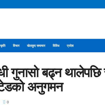
स्कृति
विचार
खेलकुद समाचार
विविध
प्रदेश
धी गुनासो बढ्न थालेपछि 
टेडको अनुगमन
0