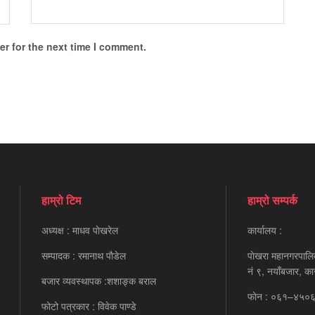
r for the next time I comment.
हाम्रो टिम
हाम्रो सम्पर्क
अध्यक्ष : माधव पाेखरेल
कार्यालय :
सम्पादक : रमानाथ पाैडेल
पाेखरा महानगरपालि
नं ९, नयाँबजार, का
बजार व्यवस्थापक :शशाङ्क बराल
फाेन : ०६१–४५०
फोटो पत्रकार : विवेक पाण्डे