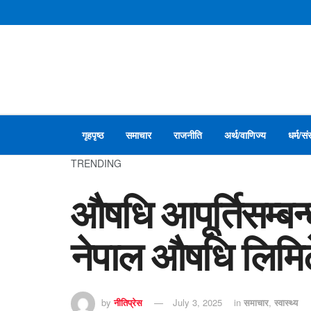
गृहपृष्ठ
समाचार
राजनीति
अर्थ/वाणिज्य
धर्म/सं
TRENDING
औषधि आपूर्तिसम्बन्
नेपाल औषधि लिमि
by
नीतिप्रेस
July 3, 2025
in
समाचार
,
स्वास्थ्य