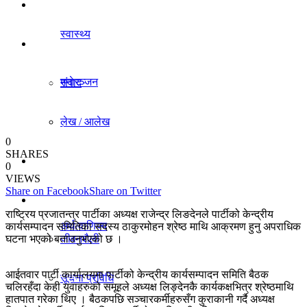
धर्म/संस्कृति
स्वास्थ्य
विचार
मनाेरञ्जन
संवाद
लेख / आलेख
राजनीति
0
SHARES
खेलकुद समाचार
0
अर्थ/वाणिज्य
VIEWS
Share on Facebook
Share on Twitter
विविध
राष्ट्रिय प्रजातन्त्र पार्टीका अध्यक्ष राजेन्द्र लिङदेनले पार्टीको केन्द्रीय
अर्थ/वाणिज्य
कार्यसम्पादन समितिका सदस्य ठाकुरमोहन श्रेष्ठ माथि आक्रमण हुनु अपराधिक
घटना भएको बताउनुभएको छ ।
जीवनशैली
धर्म/संस्कृति
आईतवार पार्टी कार्यालयमा पार्टीको केन्द्रीय कार्यसम्पादन समिति बैठक
सूचना प्रविधि
चलिरहँदा केही युवाहरुको समूहले अध्यक्ष लिङ्देनकै कार्यकक्षभित्र श्रेष्ठमाथि
हातपात गरेका थिए । बैठकपछि सञ्चारकर्मीहरुसँग कुराकानी गर्दै अध्यक्ष