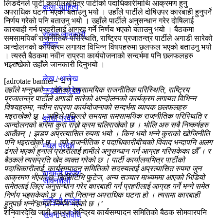
लिङदेनले पार्टी कार्यालयभित्र पार्टीको पदाधिकारीमाथि आक्रमण हुनु
कला-साहित्य
विचार
अपराधिक घटना भएको बताउनु भयो । उहाँले पार्टीले दोषिउपर कारबाही हुनुपर्ने
निर्णय गरेको पनि बताउनु भयो । उहाँले पार्टीले अनुसन्धान गरेर दोषिलाई
कारबाही गर्न प्रहरीलाई आग्रह गर्ने निर्णय भएको बताउनु भयो । बैठकमा
रोचक जानकारी
समसामयिक राजनीतिक परिस्थिति, राष्ट्रिय प्रजातन्त्र पार्टीले अगाडी सारेको
संवाद
आन्दोलनको कार्यक्रम लगायत विभिन्न विषयहरुमा छलफल भएको बताउनु भयो
। त्यस्तै बैठकमा नवीन राप्रपा कार्ययोजनाको सन्दर्भमा पनि छलफलहरु
प्रदेश
भइराखेको उहाँले जानकारी दिनुभयो ।
लेख / आलेख
[adrotate banner=”4″]
उहाँले भन्नुभयो – ‘देशको समसामयिक राजनीतिक परिस्थिति, राष्ट्रिय
गण्डकी प्रदेश
प्रजातन्त्र पार्टीले अगाडी सारेको आन्दोलनको कार्यक्रम लगायत विभिन्न
विषयहरुमा, नवीन राप्रपा कार्ययोजनाको सन्दर्भमा व्यापक छलफलहरु
खेलकुद समाचार
भइराखेको छ । अहिले पछिल्लो समयमा समसामयिक राजनीतिक परिस्थिति र
काेशी प्रदेश
आन्दोलनको बारेमा कुरा राख्ने क्रम चलिराखेको छ । भोलि अरु सबै निष्कर्षहरु
आउँछन् । झडप अप्रत्यासित रुपमा भयो । किन भयो भन्ने कुराको खोजिनीति
पनि भइराखेको छ । त्यो राजनीतिक र पदाधिकारीबीचको विवाद भन्दापनि अलग
मधेस प्रदेश
विविध
ढंगले भएको हुनाले प्रहरीलाई हामीले अनुसन्धान गर्न आग्रह गरिसकेका छौँ । र
बैठकले त्यसप्रति खेद व्यक्त गरेको छ । पार्टी कार्यालयभित्र पार्टीको
पदाधिकारीलाई, कार्यसम्पादन समितिको सदस्यलाई अप्रत्यासित रुपमा जुन
बागमती प्रदेश
आक्रमण भएको छ, सिसिटिभि फुटेज, अन्य सञ्चार माध्यममा आएको भिडियो
जीवनशैली
समेतलाई लिएर अनुसन्धान गरेर कारबाही गर्न प्रहरीलाई आग्रह गर्ने भन्ने समेत
निर्णय भइसकेको छ । त्यो नितान्त अपराधिक घटना हो । त्यसमा कारबाही
लुम्विनी प्रदेश
हुनुपर्छ भन्ने हाम्रो निर्णय भएको छ ।’
शनिवारदेखि जारी राप्रपा केन्द्रिय कार्यसम्पादन समितिको बैठक सोमवारपनि
सूचना प्रविधि