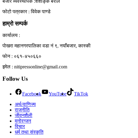
बजार व्यवस्थापक :शशाङ्क बराल
फोटो पत्रकार : विवेक पाण्डे
हाम्रो सम्पर्क
कार्यालय :
पाेखरा महानगरपालिका वडा नं ९, नयाँबजार, कास्की
फाेन : ०६१–४५०६६०
इमेल : nitipressonline@gmail.com
Follow Us
Facebook
YouTube
TikTok
अर्थ/वाणिज्य
राजनीति
जीवनशैली
मनोरन्जन
विचार
धर्म तथा संस्कृति