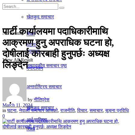
गृहपृष्ठ
खेलकुद समाचार
समाचार
पार्टी कार्यालयमा पदाधिकारीमाथि
No Result
शिक्षा
आक्रमण हुनु अपराधिक घटना हो,
घटना
दोषीलाई कारबाही हुनुपर्छः अध्यक्ष
स्वास्थ्य
View All Result
लिङ्देन
सम्पादकीय समाचार पृष्ठ
मनाेरञ्जन
राजनीति
अन्तर्राष्ट्रिय समाचार
by
नीतिप्रेस
अर्थ/वाणिज्य
March 11, 2024
खेलकुद समाचार
in
घटना
,
नेपाली समाचार आजको
,
राजनीति
,
विचार
,
समाचार
,
सूचना प्रविधि
0
अर्थ/वाणिज्य
शिक्षा