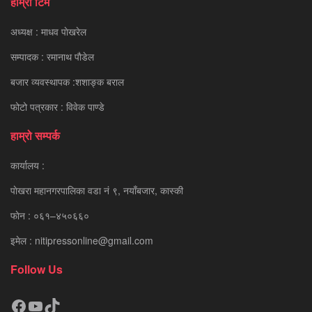
हाम्रो टिम
अध्यक्ष : माधव पाेखरेल
सम्पादक : रमानाथ पाैडेल
बजार व्यवस्थापक :शशाङ्क बराल
फोटो पत्रकार : विवेक पाण्डे
हाम्रो सम्पर्क
कार्यालय :
पाेखरा महानगरपालिका वडा नं ९, नयाँबजार, कास्की
फाेन : ०६१–४५०६६०
इमेल : nitipressonline@gmail.com
Follow Us
Facebook
YouTube
TikTok