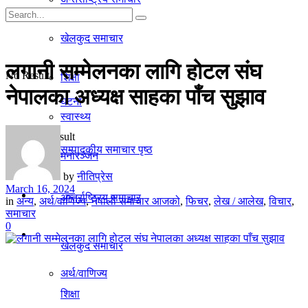
गृहपृष्ठ
खेलकुद समाचार
समाचार
लगानी सम्मेलनका लागि होटल संघ
No Result
शिक्षा
नेपालका अध्यक्ष साहका पाँच सुझाव
घटना
स्वास्थ्य
View All Result
सम्पादकीय समाचार पृष्ठ
मनाेरञ्जन
by
नीतिप्रेस
March 16, 2024
राजनीति
अन्तर्राष्ट्रिय समाचार
in
अन्य
,
अर्थ/वाणिज्य
,
नेपाली समाचार आजको
,
फिचर
,
लेख / आलेख
,
विचार
,
समाचार
0
अर्थ/वाणिज्य
खेलकुद समाचार
अर्थ/वाणिज्य
शिक्षा