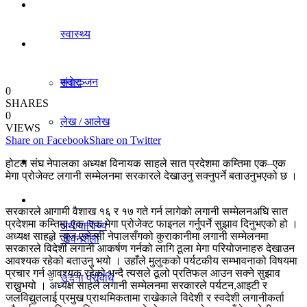
धर्म/संस्कृति
स्वास्थ्य
विचार
मनाेरञ्जन
संवाद
0
SHARES
0
लेख / आलेख
VIEWS
राजनीति
Share on Facebook
Share on Twitter
खेलकुद समाचार
होटल संघ नेपालका अध्यक्ष विनायक साहले सात प्रदेशमा कम्तिमा एक–एक
मेगा प्रोजेक्ट लगानी सम्मेलनमा सरकारले देखाउनु सक्नुपर्ने बताउनुभएको छ ।
अर्थ/वाणिज्य
विविध
सरकारले आगामी वैशाख १६ र १७ गते गर्न लागेको लगानी सम्मेलनअघि सात
प्रदेशमा कम्तिमा एक–एक मेगा प्रोजेक्ट फाइनल गर्नुपर्ने सुझाव दिनुभएको हो ।
अर्थ/वाणिज्य
अध्यक्ष साहले न्युज एजेन्सी नेपालसँगको कुराकानीमा लगानी सम्मेलनमा
जीवनशैली
सरकारले विदेशी लगानी आकर्षण गर्नको लागि ठूला मेगा परियोजनाहरु देखाउन
आवश्यक रहेको बताउनु भयो । उहाँले मुलुकको पर्यटकीय सम्भावनाको विषयमा
प्रचार गर्न आवश्यक रहेको भन्दै त्यसले ठूलो प्रतिफल आउन सक्ने सुझाव
धर्म/संस्कृति
सूचना प्रविधि
राख्नुभयो । अध्यक्ष साहले लगानी सम्मेलनमा सरकारले पर्यटन,आइटी र
जलविद्युतलाई प्रमुख प्राथमिकतामा राखेकाले विदेशी र स्वदेशी लगानीकर्ता