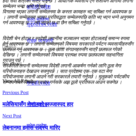
हेर्दा सेवा क्षेत्रको मात्रै पाइन्छ । औधोगिक व्यवसाय ऐन संशोधन आगामी लगानी
सम्मेलन भन्दा अघि गर्नुपर्छ ।
कर्णाली प्रदेश
विगतमा भएका लगानी सम्मेलनमा के कस्ता कामहरु भए समिक्षा गर्न आवश्यक छ
। लगानी सम्मेलनमा भएका प्रतिवद्धता सम्मेलनपछि कति भए भएन भन्ने अनुगमन
कला-साहित्य
गर्न आवश्यक छ । त्यो भएको छ वा छैन समिक्षा गर्नुपर्छ ।
सुदूरपश्चिम प्रदेश
विदेशी चेन होटल र स्वदेशी लगानीमा सञ्चालन भएका होटललाई समान्न रुपमा
रोचक जानकारी
हेर्नु आवश्यक छ । लगानी सम्मेलनको विषयमा सरकारले पर्यटन व्यवसायीहरुसँग
छलफल गर्नु आवश्यक छ । ठूला छाता संगठनहरुसँग मात्रै छलफल गरेको
देखिन्छ । लगानी सम्मेलनको विषयमा प्रत्यक्ष रुपमा छलफलमा सहभागिता
गराउनु पर्छ ।
प्रदेश
No Result
सरकारले लगानी सम्मेलनमा विदेशी लगानी आकर्षण गर्नको लागि ठूला मेगा
परियोजनाहरु देखाउन सक्नुपर्छ । सात प्रदेशमा एक–एक वटा मेगा
परियोजनामा लगानी आउने गरी सरकारले तयारी गर्नुपर्छ । मुलुकको पर्यटकीय
View All Result
सम्भावनाको विषयमा प्रचार गर्नसके अझ ठूलो प्रतिफल आउन सक्नेछ ।
गण्डकी प्रदेश
Previous Post
मलेसियासँग नेपालको लज्जास्पद हार
काेशी प्रदेश
Next Post
मधेस प्रदेश
लेबनानमा हमास सदस्य मारिए