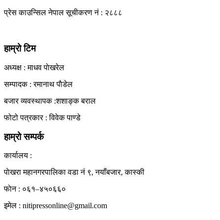
प्रेस काउन्सिल नेपाल सूचीकरण नं : २८८८
हाम्रो टिम
अध्यक्ष : माधव पाेखरेल
सम्पादक : रमानाथ पाैडेल
बजार व्यवस्थापक :शशाङ्क बराल
फोटो पत्रकार : विवेक पाण्डे
हाम्रो सम्पर्क
कार्यालय :
पाेखरा महानगरपालिका वडा नं ९, नयाँबजार, कास्की
फाेन : ०६१–४५०६६०
इमेल : nitipressonline@gmail.com