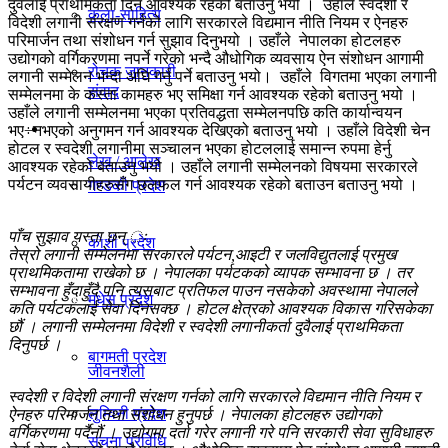
दुवैलाई प्राथमिकता दिन आवश्यक रहेको बताउनु भयो । उहाँले स्वदेशी र
कला-साहित्य
विचार
विदेशी लगानी संरक्षण गर्नको लागि सरकारले विद्यमान नीति नियम र ऐनहरु
परिमार्जन तथा संशोधन गर्न सुझाव दिनुभयो । उहाँले नेपालका होटलहरु
उद्योगको वर्गिकरणमा नपर्ने गरेको भन्दै औधोगिक व्यवसाय ऐन संशोधन आगामी
रोचक जानकारी
लगानी सम्मेलन भन्दा अघि गर्नु पर्ने बताउनु भयो। उहाँले विगतमा भएका लगानी
संवाद
सम्मेलनमा के कस्ता कामहरु भए समिक्षा गर्न आवश्यक रहेको बताउनु भयो ।
उहाँले लगानी सम्मेलनमा भएका प्रतिवद्धता सम्मेलनपछि कति कार्यान्वयन
प्रदेश
भए÷नभएको अनुगमन गर्न आवश्यक देखिएको बताउनु भयो । उहाँले विदेशी चेन
होटल र स्वदेशी लगानीमा सञ्चालन भएका होटललाई समान्न रुपमा हेर्नु
लेख / आलेख
आवश्यक रहेको बताउनु भयो । उहाँले लगानी सम्मेलनको विषयमा सरकारले
पर्यटन व्यवसायीहरुसँग छलफल गर्न आवश्यक रहेको बताउन बताउनु भयो ।
गण्डकी प्रदेश
खेलकुद समाचार
पाँच सुझाव यस्ता छन् ः
काेशी प्रदेश
तेस्रो लगानी सम्मेलनमा सरकारले पर्यटन,आइटी र जलविद्युतलाई प्रमुख
प्राथमिकतामा राखेको छ । नेपालका पर्यटकको व्यापक सम्भावना छ । तर
सम्भावना हुँदाहुँदै पनि त्यसबाट प्रतिफल पाउन नसकेको अवस्थामा नेपालले
मधेस प्रदेश
विविध
कति पर्यटकलाई सेवा दिनसक्छ । होटल क्षेत्रको आवश्यक विकास गरिसकेका
छौं । लगानी सम्मेलनमा विदेशी र स्वदेशी लगानीकर्ता दुवैलाई प्राथमिकता
दिनुपर्छ ।
बागमती प्रदेश
जीवनशैली
स्वदेशी र विदेशी लगानी संरक्षण गर्नको लागि सरकारले विद्यमान नीति नियम र
लुम्विनी प्रदेश
ऐनहरु परिमार्जन तथा संशोधन हुनुपर्छ । नेपालका होटलहरु उद्योगको
वर्गिकरणमा पर्दैनौं । उद्योगमा दर्ता गरेर लगानी गरे पनि सरकारी सेवा सुविधाहरु
सूचना प्रविधि