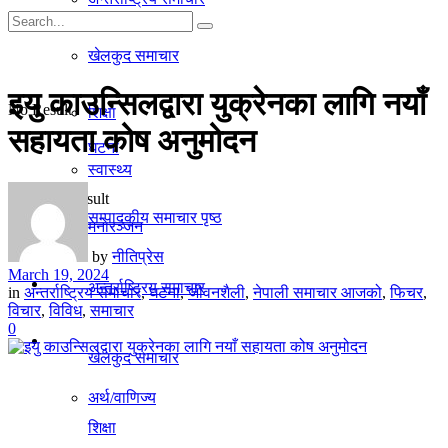
गृहपृष्ठ
खेलकुद समाचार
समाचार
इयु काउन्सिलद्वारा युक्रेनका लागि नयाँ
No Result
शिक्षा
सहायता कोष अनुमोदन
घटना
स्वास्थ्य
View All Result
सम्पादकीय समाचार पृष्ठ
मनाेरञ्जन
by
नीतिप्रेस
March 19, 2024
राजनीति
अन्तर्राष्ट्रिय समाचार
in
अन्तर्राष्ट्रिय समाचार
,
घटना
,
जीवनशैली
,
नेपाली समाचार आजको
,
फिचर
,
विचार
,
विविध
,
समाचार
0
अर्थ/वाणिज्य
खेलकुद समाचार
अर्थ/वाणिज्य
शिक्षा