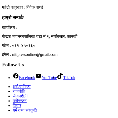
View All Result
फोटो पत्रकार : विवेक पाण्डे
हाम्रो सम्पर्क
कार्यालय :
पाेखरा महानगरपालिका वडा नं ९, नयाँबजार, कास्की
फाेन : ०६१–४५०६६०
इमेल : nitipressonline@gmail.com
Follow Us
Facebook
YouTube
TikTok
अर्थ/वाणिज्य
राजनीति
जीवनशैली
मनोरन्जन
विचार
धर्म तथा संस्कृति