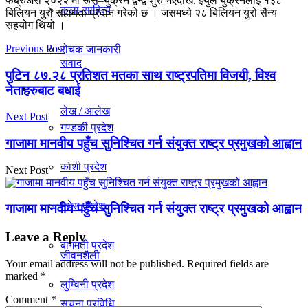
फेब्रुअरी २०२२ मा रूस–युक्रेन द्वन्द्व शुरु भएदेखि, इयुले युक्रेनलाई १३८
कला-साहित्य
बिलियन युरो सहायता प्रदान गरेको छ । जसमध्ये २८ बिलियन युरो सैन्य
विचार
सहयोग थियो ।
Previous Post
रोचक जानकारी
संवाद
पुटिन ८७.२८ प्रतिशत मतका साथ राष्ट्रपतिमा विजयी, विश्व
प्रदेश
नेताहरुबाट बधाई
लेख / आलेख
Next Post
गण्डकी प्रदेश
गाजामा मानवीय पहुँच सुनिश्चित गर्न संयुक्त राष्ट्र प्रमुखको आह्वान
खेलकुद समाचार
काेशी प्रदेश
Next Post
मधेस प्रदेश
विविध
गाजामा मानवीय पहुँच सुनिश्चित गर्न संयुक्त राष्ट्र प्रमुखको आह्वान
Leave a Reply
बागमती प्रदेश
जीवनशैली
Your email address will not be published.
Required fields are
marked
*
लुम्विनी प्रदेश
Comment
*
सूचना प्रविधि