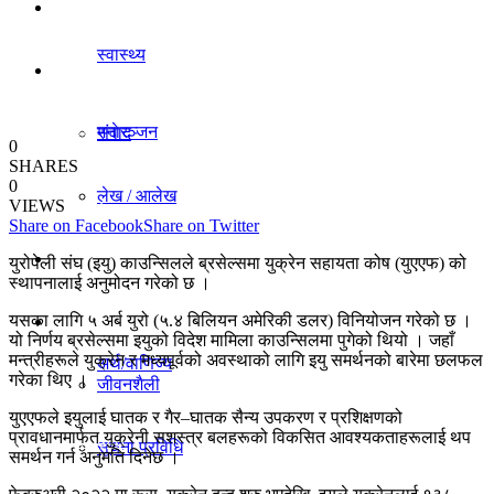
धर्म/संस्कृति
स्वास्थ्य
विचार
मनाेरञ्जन
संवाद
0
SHARES
0
लेख / आलेख
VIEWS
राजनीति
Share on Facebook
Share on Twitter
खेलकुद समाचार
युरोपेली संघ (इयु) काउन्सिलले ब्रसेल्समा युक्रेन सहायता कोष (युएएफ) को
स्थापनालाई अनुमोदन गरेको छ ।
अर्थ/वाणिज्य
यसका लागि ५ अर्ब युरो (५.४ बिलियन अमेरिकी डलर) विनियोजन गरेको छ ।
विविध
यो निर्णय ब्रसेल्समा इयुको विदेश मामिला काउन्सिलमा पुगेको थियो । जहाँ
मन्त्रीहरूले युक्रेन र मध्यपूर्वको अवस्थाको लागि इयु समर्थनको बारेमा छलफल
अर्थ/वाणिज्य
गरेका थिए ।
जीवनशैली
युएएफले इयुलाई घातक र गैर–घातक सैन्य उपकरण र प्रशिक्षणको
प्रावधानमार्फत युक्रेनी सशस्त्र बलहरूको विकसित आवश्यकताहरूलाई थप
धर्म/संस्कृति
सूचना प्रविधि
समर्थन गर्न अनुमति दिनेछ ।