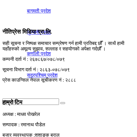
बागमती प्रदेश
नीतिप्रेस मिडिया प्रा.लि.
लुम्विनी प्रदेश
सही सूचना र निष्पक्ष समाचार सम्प्रेषण गर्न हामी प्रतिबद्द छौँ । साथै हामी
यहाँहरुको अमूल्य सुझाव, सल्लाह र सहयोगको अपेक्षा गर्दछौँ ।
कर्णाली प्रदेश
कम्पनी दर्ता नं : २६७८६७/०७८/०७९
सूचना विभाग दर्ता नं : २८६३-०७८/०७९
सुदूरपश्चिम प्रदेश
प्रेस काउन्सिल नेपाल सूचीकरण नं : २८८८
हाम्रो टिम
अध्यक्ष : माधव पाेखरेल
No Result
सम्पादक : रमानाथ पाैडेल
बजार व्यवस्थापक :शशाङ्क बराल