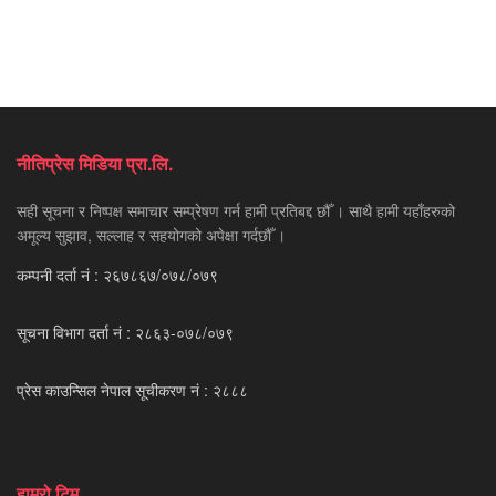
नीतिप्रेस मिडिया प्रा.लि.
सही सूचना र निष्पक्ष समाचार सम्प्रेषण गर्न हामी प्रतिबद्द छौँ । साथै हामी यहाँहरुको
अमूल्य सुझाव, सल्लाह र सहयोगको अपेक्षा गर्दछौँ ।
कम्पनी दर्ता नं : २६७८६७/०७८/०७९
सूचना विभाग दर्ता नं : २८६३-०७८/०७९
प्रेस काउन्सिल नेपाल सूचीकरण नं : २८८८
हाम्रो टिम