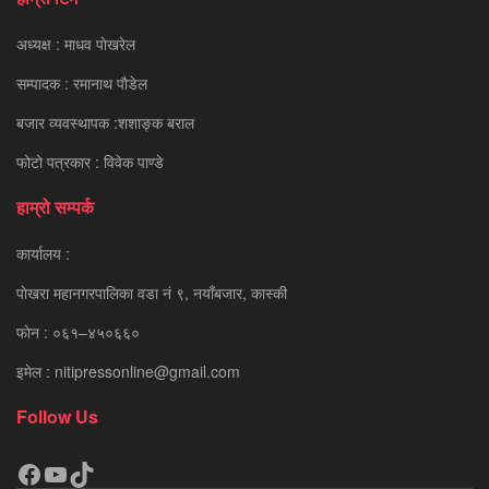
अध्यक्ष : माधव पाेखरेल
सम्पादक : रमानाथ पाैडेल
बजार व्यवस्थापक :शशाङ्क बराल
फोटो पत्रकार : विवेक पाण्डे
हाम्रो सम्पर्क
कार्यालय :
पाेखरा महानगरपालिका वडा नं ९, नयाँबजार, कास्की
फाेन : ०६१–४५०६६०
इमेल : nitipressonline@gmail.com
Follow Us
Facebook
YouTube
TikTok