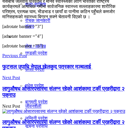
यसैबीच जलवायु परिवर्तन र मानव स्वास्थ्यका लागि भारतको राष्ट्रिय
कला-साहित्य
विचार
कार्यक्रमले अत्यधिक गर्मीमा सार्वजनिक स्वास्थ्य सल्लाहकारमा शारीरिक
परिश्रम, प्रत्यक्ष घाम, भीडभाड र छायाँ वा पानीमा कठिन पहुँचले कमजोर
मानिसहरूको स्वास्थ्य बिग्रन सक्ने चेतावनी दिएको छ ।
रोचक जानकारी
संवाद
[adrotate banner =”3″]
[adrotate banner =”4″]
प्रदेश
[adrotate banner =”5″]
लेख / आलेख
गण्डकी प्रदेश
Previous Post
फुटसल उपाधि नेपाल खेलकुद पत्रकार मञ्चलाई
खेलकुद समाचार
काेशी प्रदेश
Next Post
मधेस प्रदेश
विविध
लागुऔषध ओसारपसारमा संलग्न रहेको आशंकामा टर्की प्रहरीद्वारा २
पक्राउ
बागमती प्रदेश
Next Post
जीवनशैली
लुम्विनी प्रदेश
लागुऔषध ओसारपसारमा संलग्न रहेको आशंकामा टर्की प्रहरीद्वारा २
सूचना प्रविधि