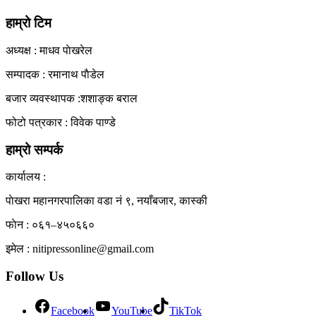
View All Result
हाम्रो टिम
अध्यक्ष : माधव पाेखरेल
सम्पादक : रमानाथ पाैडेल
बजार व्यवस्थापक :शशाङ्क बराल
फोटो पत्रकार : विवेक पाण्डे
हाम्रो सम्पर्क
कार्यालय :
पाेखरा महानगरपालिका वडा नं ९, नयाँबजार, कास्की
फाेन : ०६१–४५०६६०
इमेल : nitipressonline@gmail.com
Follow Us
Facebook
YouTube
TikTok