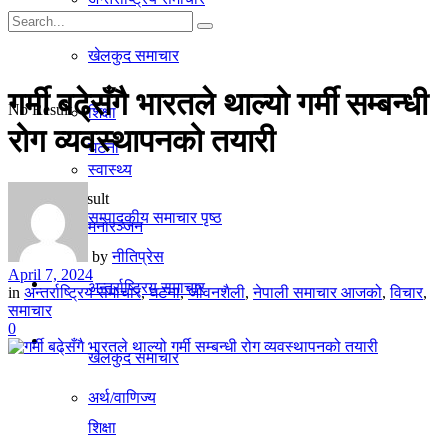
गृहपृष्ठ
खेलकुद समाचार
समाचार
गर्मी बढे्सँगै भारतले थाल्यो गर्मी सम्बन्धी
No Result
शिक्षा
रोग व्यवस्थापनको तयारी
घटना
स्वास्थ्य
View All Result
सम्पादकीय समाचार पृष्ठ
मनाेरञ्जन
by
नीतिप्रेस
April 7, 2024
राजनीति
अन्तर्राष्ट्रिय समाचार
in
अन्तर्राष्ट्रिय समाचार
,
घटना
,
जीवनशैली
,
नेपाली समाचार आजको
,
विचार
,
समाचार
0
अर्थ/वाणिज्य
खेलकुद समाचार
अर्थ/वाणिज्य
शिक्षा