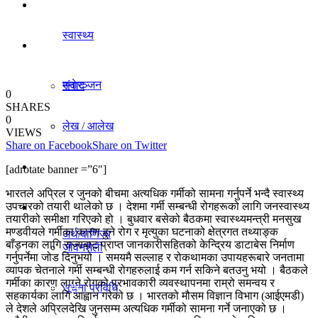
धर्म/संस्कृति
स्वास्थ्य
विचार
मनाेरञ्जन
संवाद
0
SHARES
0
लेख / आलेख
VIEWS
राजनीति
Share on Facebook
Share on Twitter
खेलकुद समाचार
[adrotate banner =”6″]
अर्थ/वाणिज्य
भारतले अप्रिल र जुनको बीचमा अत्यधिक गर्मीको सामना गर्नुपर्ने भन्दै स्वास्थ्य
उपचारको तयारी थालेको छ । देशमा गर्मी सम्बन्धी रोगहरूको लागि जनस्वास्थ्य
विविध
तयारीको समीक्षा गरिएको हो । बुधवार बसेको बैठकमा स्वास्थ्यमन्त्री मनसुख
मण्डवीयले गर्मीका कारण हुने रोग र मृत्युका घटनाको क्षेत्रगत तथ्याङ्क
अर्थ/वाणिज्य
बाँड्नका लागि राज्यबाट प्राप्त जानकारीसहितको केन्द्रिय डाटाबेस निर्माण
जीवनशैली
गर्नुपर्नेमा जोड दिनुभयो । समयमै सल्लाह र रोकथामका उपायहरूबारे जनतामा
व्यापक चेतनाले गर्मी सम्बन्धी रोगहरुलाई कम गर्न सकिने बतउनु भयो । बैठकले
गर्मीका कारण लाग्ने रोगको प्रभावकारी व्यवस्थापनमा राम्रो समन्वय र
धर्म/संस्कृति
सूचना प्रविधि
सहकार्यका लागि आह्वान गरेको छ । भारतको मौसम विज्ञान विभाग (आईएमडी)
ले देशले अप्रिलदेखि जुनसम्म अत्यधिक गर्मीको सामना गर्ने जनाएको छ ।