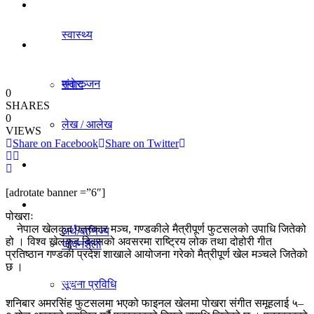
धर्म/संस्कृति
स्वास्थ्य
विचार
मनाेरञ्जन
संवाद
0
SHARES
0
लेख / आलेख
VIEWS
राजनीति
Share on Facebook
Share on Twitter
खेलकुद समाचार
अर्थ/वाणिज्य
[adrotate banner =”6″]
विविध
पोखराः
नेपाल खेलकुद पत्रकार मञ्च, गण्डकीले मैत्रीपूर्ण फुटसलको उपाधि जितेको
अर्थ/वाणिज्य
हो । विश्व खेलकुद दिवसको अवसरमा राष्ट्रिय लोक तथा दोहोरी गीत
जीवनशैली
प्रतिष्ठान गण्डकी प्रदेश शाखाले आयोजना गरेको मैत्रीपूर्ण खेल मञ्चले जितेको
छ ।
धर्म/संस्कृति
सूचना प्रविधि
शनिबार अमरसिंह फुटसलमा भएको फाइनल खेलमा पोखरा संगीत समूहलाई ५–