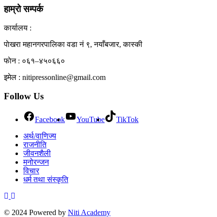
हाम्रो सम्पर्क
कार्यालय :
पाेखरा महानगरपालिका वडा नं ९, नयाँबजार, कास्की
फाेन : ०६१–४५०६६०
इमेल : nitipressonline@gmail.com
Follow Us
Facebook
YouTube
TikTok
अर्थ/वाणिज्य
राजनीति
जीवनशैली
मनोरन्जन
विचार
धर्म तथा संस्कृति
© 2024 Powered by
Niti Academy