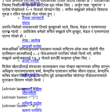
२ गोल अन्तरले पराजित गर्दै पत्रकारको टिमले उपाधि जितेको छ । पत्रकारको
कला-साहित्य
जितमा निकोलस गुरुङले ह्याट्रिक पूरा गरेका थिए । अर्जुन गाहा ‘सुशान्त’ र
विचार
प्रवेश पोखरेलले १÷१ गोलको योगदान दिए । संगीत समूहको तर्फबाट विश्वास
गुरुङ र रविन गुरुङले गोल गरेका हुन् ।
रोचक जानकारी
संवाद
उपाधि जितेको पत्रकारको टिमले कुखुराको भाले, सिल्ड, मेडल र प्रमाणपत्र
प्राप्त ग¥यो । उपविजेता बनेको संगीत समूहले पनि कुखुरा, मेडल र प्रमाणपत्र
प्रदेश
प्राप्त गरेको हो ।
लेख / आलेख
गण्डकी प्रदेश
त्यसअघिको सेमिफाइनलमा पत्रकार मञ्चले राष्ट्रिय लोक तथा दोहोरी गीत
प्रतिष्ठान कास्कीलाई ८–२ गोलअन्तरले पराजित गरेको थियो भने, संगीत
खेलकुद समाचार
समूहले आयोजकलाई १३–३ गोलले हराउँदै फाइनल पुगेका थिए ।
काेशी प्रदेश
विजेता खेलाडीलाई संस्थाका सल्लाहकार तथा पोखरा महानगरका वरिष्ठ कानुन
अधिकृत नारायणप्रसाद शर्मा, केन्द्रीय प्रशासन सचिव जीवन दाहाल, केन्द्रीय
मधेस प्रदेश
विविध
सचिव शंकर विरही गुरुङ, केन्द्रीय पू्र्व उपमहासचिव चोलेन्द्र पौडेललगायतले
पुरस्कार वितरण गरेको थियो ।
[adrotate banner =”3″]
बागमती प्रदेश
जीवनशैली
[adrotate banner =”5″]
लुम्विनी प्रदेश
[adrotate banner =”4″]
सूचना प्रविधि