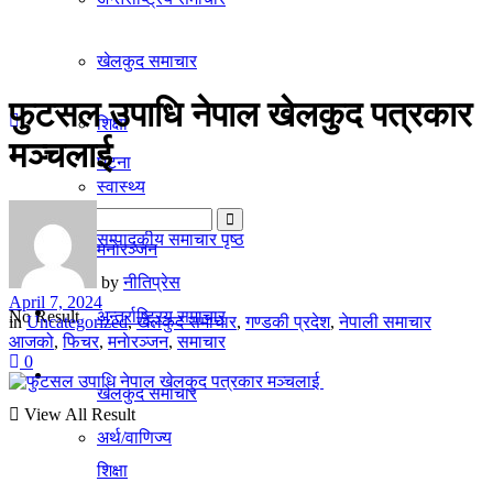
गृहपृष्ठ
खेलकुद समाचार
समाचार
फुटसल उपाधि नेपाल खेलकुद पत्रकार
शिक्षा
मञ्चलाई
घटना
स्वास्थ्य
सम्पादकीय समाचार पृष्ठ
मनाेरञ्जन
by
नीतिप्रेस
April 7, 2024
राजनीति
No Result
अन्तर्राष्ट्रिय समाचार
in
Uncategorized
,
खेलकुद समाचार
,
गण्डकी प्रदेश
,
नेपाली समाचार
आजको
,
फिचर
,
मनाेरञ्जन
,
समाचार
0
अर्थ/वाणिज्य
खेलकुद समाचार
View All Result
अर्थ/वाणिज्य
शिक्षा