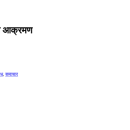
इल आक्रमण
िध
,
समाचार