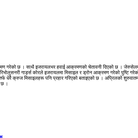
्रमण गरेको छ । साथै इजरायलभर हवाई आक्रमणको चेतावनी दिएको छ । जेरुसेलम, द
िक रिभोलुसनरी गार्ड्स कोरले इजरायलमा मिसाइल र ड्रोन आक्रमण गरेको पुष्ट
र्फ धेरै क्रुज मिसाइलहरू पनि प्रहार गरिएको बताइएको छ । अप्रिलको शुरुवात
ो छ ।
रु