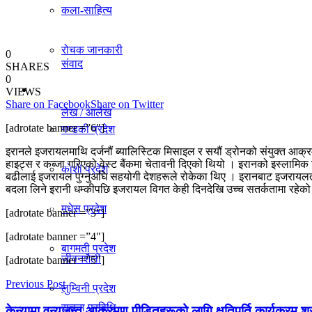
कला-साहित्य
विचार
रोचक जानकारी
0
संवाद
SHARES
0
प्रदेश
VIEWS
Share on Facebook
Share on Twitter
लेख / आलेख
[adrotate banner =”6″]
गण्डकी प्रदेश
इरानले इजरायलमाथि दर्जनौं ब्यालिस्टिक मिसाइल र सयौं ड्रोनको संयुक्त आक
खेलकुद समाचार
हाइट्स र कब्जा गरिएको वेस्ट बैंकमा चेतावनी दिएको थियो । इरानको इस्लाम
काेशी प्रदेश
बढीलाई इजरायल पुग्नुअघि सहयोगी देशहरूले रोकेका थिए । इरानबाट इजरायलत
बदला लिने इरानी धम्कीपछि इजरायल विगत केही दिनदेखि उच्च सतर्कतामा रहेक
मधेस प्रदेश
विविध
[adrotate banner =”3″]
[adrotate banner =”4″]
बागमती प्रदेश
जीवनशैली
[adrotate banner =”5″]
Previous Post
लुम्विनी प्रदेश
सूचना प्रविधि
केन्यामा वन्यजन्तु आक्रमण पीडितहरूको लागि क्षतिपूर्ति कार्यक्रम शु