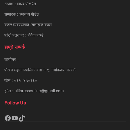
अध्यक्ष : माधव पाेखरेल
सम्पादक : रमानाथ पाैडेल
बजार व्यवस्थापक :शशाङ्क बराल
फोटो पत्रकार : विवेक पाण्डे
हाम्रो सम्पर्क
कार्यालय :
पाेखरा महानगरपालिका वडा नं ९, नयाँबजार, कास्की
फाेन : ०६१–४५०६६०
इमेल : nitipressonline@gmail.com
Follow Us
Facebook
YouTube
TikTok