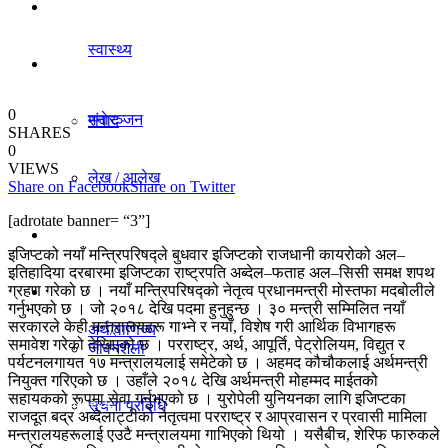
धर्म/संस्कृति
स्वास्थ्य
विचार
0
मनाेरञ्जन
संवाद
SHARES
0
VIEWS
लेख / आलेख
Share on Facebook
Share on Twitter
राजनीति
[adrotate banner= “3”]
खेलकुद समाचार
इजिप्टको नयाँ मन्त्रिपरिषद्ले बुधवार इजिप्टको राजधानी कायरोको अल–
अर्थ/वाणिज्य
इतिहादिया दरबारमा इजिप्टका राष्ट्रपति अब्देल–फताह अल–सिसी समक्ष शपथ
ग्रहण गरेको छ । नयाँ मन्त्रिपरिषद्को नेतृत्व प्रधानमन्त्री मोस्तफा मदबोलीले
विविध
गर्नुभएको छ । जो २०१८ देखि पदमा हुनुहुन्छ । ३० मन्त्री सम्मिलित नयाँ
सरकारले केही मन्त्रालयहरू गाभ्ने र नयाँ, विशेष गरी आर्थिक विभागहरू
अर्थ/वाणिज्य
समावेश गरेको देखिएको छ । परराष्ट्र, अर्थ, आपूर्ति, पेट्रोलियम, विद्युत र
जीवनशैली
पर्यटनलगायत १७ मन्त्रालयलाई समेटेको छ । अहमद कौचौकलाई अर्थमन्त्री
नियुक्त गरिएको छ । उहाँले २०१८ देखि अर्थमन्त्री मोहम्मद माईतको
सहायकको रूपमा सेवा गर्नुभएको छ । युरोपेली युनियनका लागि इजिप्टका
धर्म/संस्कृति
सूचना प्रविधि
राजदूत बद्र अब्देलाट्टीको नेतृत्वमा परराष्ट्र र आप्रवासन र प्रवासी मामिला
मन्त्रालयहरूलाई एउटै मन्त्रालयमा गाभिएको थियो । यसैबीच, शेरिफ फारुकले