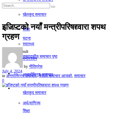
गृहपृष्ठ
खेलकुद समाचार
समाचार
इजिप्टको नयाँ मन्त्रीपरिषद्द्वारा शपथ
No Result
शिक्षा
ग्रहण
घटना
स्वास्थ्य
View All Result
सम्पादकीय समाचार पृष्ठ
मनाेरञ्जन
by
नीतिप्रेस
July 4, 2024
राजनीति
अन्तर्राष्ट्रिय समाचार
in
अन्तर्राष्ट्रिय समाचार
,
नेपाली समाचार आजको
,
समाचार
0
अर्थ/वाणिज्य
खेलकुद समाचार
अर्थ/वाणिज्य
शिक्षा