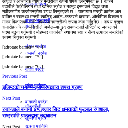
आपूर्ति र आन्तरिक व्यापार मन्त्रीको रूपमा शपथ लिनुभएको छ । करिम
कला-साहित्य
विचार
बदावीले पेट्रोलियम तथा खनिज स्रोत र महमुद इस्मातले विद्युत तथा
नवीकरणीय ऊर्जामन्त्रीमा शपथ लिनुभएको छ । यातायात मन्त्री कामेल अल
वाजिर र स्वास्थ्य मन्त्री खालिद अब्देल–गफ्फरले क्रमशः औद्योगिक विकास र
रोचक जानकारी
मानव विकासका लागि उपप्रधानमन्त्रीको रूपमा काम गर्नुहुनेछ । शपथ ग्रहण
संवाद
समारोहअघि अल–सिसीले अब्देल–मागुइद सक्करलाई लेफ्टिनेन्ट जनरलको
पदमा बढुवा गर्नुभयो र मोहम्मद जाकीको स्थानमा रक्षा र सैन्य उत्पादन मन्त्रीको
प्रदेश
रूपमा नियुक्त गर्नुभयो ।
लेख / आलेख
[adrotate banner= “4”]
गण्डकी प्रदेश
[adrotate banner= “5”]
खेलकुद समाचार
[adrotate banner= “6”]
काेशी प्रदेश
Previous Post
मधेस प्रदेश
विविध
इजिप्टको नयाँ मन्त्रीपरिषद्द्वारा शपथ ग्रहण
Next Post
बागमती प्रदेश
जीवनशैली
रुवाण्डाले बनायो ४५ हजार सिट क्षमताको फुटबल रंगशाला,
राष्ट्रपति पाउलद्वारा उद्घाटन
लुम्विनी प्रदेश
सूचना प्रविधि
Next Post