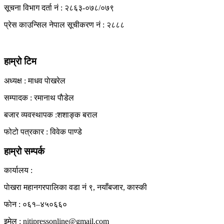
सूचना विभाग दर्ता नं : २८६३-०७८/०७९
View All Result
प्रेस काउन्सिल नेपाल सूचीकरण नं : २८८८
हाम्रो टिम
अध्यक्ष : माधव पाेखरेल
सम्पादक : रमानाथ पाैडेल
बजार व्यवस्थापक :शशाङ्क बराल
फोटो पत्रकार : विवेक पाण्डे
हाम्रो सम्पर्क
कार्यालय :
पाेखरा महानगरपालिका वडा नं ९, नयाँबजार, कास्की
फाेन : ०६१–४५०६६०
इमेल : nitipressonline@gmail.com