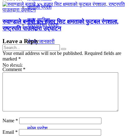
कर्णाली प्रदेश
कला-साहित्य
रुवाण्डाले बनायो ४५ हजार सिट क्षमताको फुटबल रंगशाला,
सुदूरपश्चिम प्रदेश
राष्ट्रपति पाउलद्वारा उद्घाटन
Leave a Reply
रोचक जानकारी
Your email address will not be published.
Required fields are
marked
*
प्रदेश
No Result
Comment
*
View All Result
गण्डकी प्रदेश
काेशी प्रदेश
Name
*
मधेस प्रदेश
Email
*