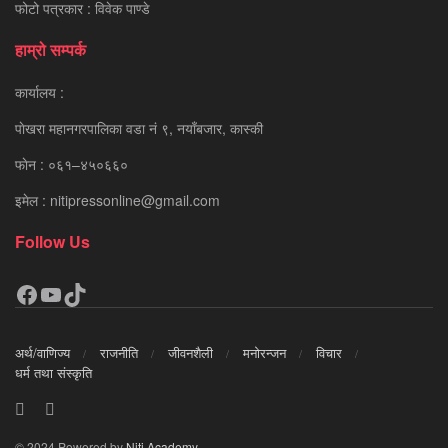
फोटो पत्रकार : विवेक पाण्डे
हाम्रो सम्पर्क
कार्यालय :
पाेखरा महानगरपालिका वडा नं ९, नयाँबजार, कास्की
फाेन : ०६१–४५०६६०
इमेल : nitipressonline@gmail.com
Follow Us
Facebook
YouTube
TikTok
अर्थ/वाणिज्य
राजनीति
जीवनशैली
मनोरन्जन
विचार
धर्म तथा संस्कृति
© 2024 Powered by
Niti Academy