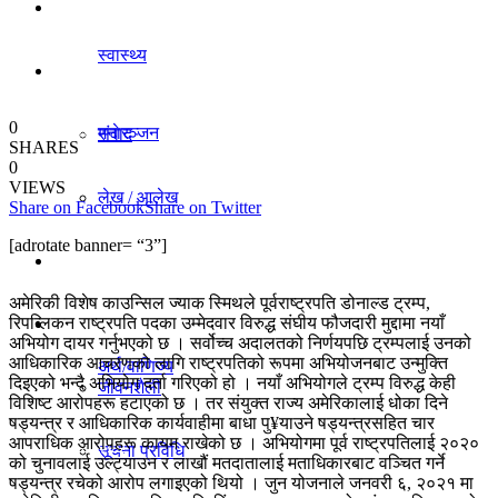
धर्म/संस्कृति
स्वास्थ्य
विचार
0
मनाेरञ्जन
संवाद
SHARES
0
VIEWS
लेख / आलेख
Share on Facebook
Share on Twitter
राजनीति
[adrotate banner= “3”]
खेलकुद समाचार
अर्थ/वाणिज्य
अमेरिकी विशेष काउन्सिल ज्याक स्मिथले पूर्वराष्ट्रपति डोनाल्ड ट्रम्प,
रिपब्लिकन राष्ट्रपति पदका उम्मेदवार विरुद्ध संघीय फौजदारी मुद्दामा नयाँ
विविध
अभियोग दायर गर्नुभएको छ । सर्वोच्च अदालतको निर्णयपछि ट्रम्पलाई उनको
आधिकारिक आचरणको लागि राष्ट्रपतिको रूपमा अभियोजनबाट उन्मुक्ति
अर्थ/वाणिज्य
दिइएको भन्दै अभियोग दर्ता गरिएको हो । नयाँ अभियोगले ट्रम्प विरुद्ध केही
जीवनशैली
विशिष्ट आरोपहरू हटाएको छ । तर संयुक्त राज्य अमेरिकालाई धोका दिने
षड्यन्त्र र आधिकारिक कार्यवाहीमा बाधा पु¥याउने षड्यन्त्रसहित चार
आपराधिक आरोपहरू कायम राखेको छ । अभियोगमा पूर्व राष्ट्रपतिलाई २०२०
धर्म/संस्कृति
सूचना प्रविधि
को चुनावलाई उल्ट्याउन र लाखौं मतदातालाई मताधिकारबाट वञ्चित गर्ने
षड्यन्त्र रचेको आरोप लगाइएको थियो । जुन योजनाले जनवरी ६, २०२१ मा