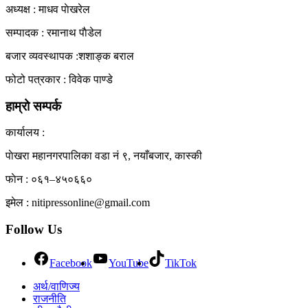
अध्यक्ष : माधव पाेखरेल
View All Result
सम्पादक : रमानाथ पाैडेल
बजार व्यवस्थापक :शशाङ्क बराल
फोटो पत्रकार : विवेक पाण्डे
हाम्रो सम्पर्क
कार्यालय :
पाेखरा महानगरपालिका वडा नं ९, नयाँबजार, कास्की
फाेन : ०६१–४५०६६०
इमेल : nitipressonline@gmail.com
Follow Us
Facebook
YouTube
TikTok
अर्थ/वाणिज्य
राजनीति