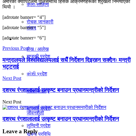
अमेरिकी क्यापिटलमा पुलिसमाथि हिंसक आक्रमणहरूको श्रृंखला निम्त्याएको
कला-साहित्य
विचार
थियो ।
[adrotate banner= “4”]
रोचक जानकारी
[adrotate banner= “5”]
संवाद
[adrotate banner= “6”]
प्रदेश
Previous Post
लेख / आलेख
गण्डकी प्रदेश
मन्त्रालयले विश्वविद्यालयलाई सधैँ निर्देशन दिइरहन सक्दैनः मन्त्री
भट्टराई
खेलकुद समाचार
काेशी प्रदेश
Next Post
दशरथ रंगशालालाई उत्कृष्ट बनाउन प्रधानमन्त्रीको निर्देशन
मधेस प्रदेश
विविध
Next Post
बागमती प्रदेश
जीवनशैली
दशरथ रंगशालालाई उत्कृष्ट बनाउन प्रधानमन्त्रीको निर्देशन
लुम्विनी प्रदेश
Leave a Reply
सूचना प्रविधि