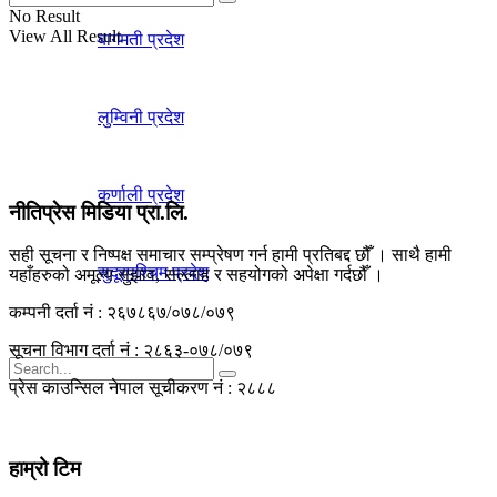
No Result
View All Result
बागमती प्रदेश
लुम्विनी प्रदेश
कर्णाली प्रदेश
नीतिप्रेस मिडिया प्रा.लि.
सही सूचना र निष्पक्ष समाचार सम्प्रेषण गर्न हामी प्रतिबद्द छौँ । साथै हामी
सुदूरपश्चिम प्रदेश
यहाँहरुको अमूल्य सुझाव, सल्लाह र सहयोगको अपेक्षा गर्दछौँ ।
कम्पनी दर्ता नं : २६७८६७/०७८/०७९
सूचना विभाग दर्ता नं : २८६३-०७८/०७९
प्रेस काउन्सिल नेपाल सूचीकरण नं : २८८८
No Result
हाम्रो टिम