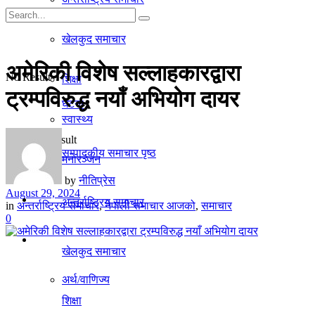
गृहपृष्ठ
खेलकुद समाचार
समाचार
अमेरिकी विशेष सल्लाहकारद्वारा
No Result
शिक्षा
ट्रम्पविरुद्ध नयाँ अभियोग दायर
घटना
स्वास्थ्य
View All Result
सम्पादकीय समाचार पृष्ठ
मनाेरञ्जन
by
नीतिप्रेस
August 29, 2024
राजनीति
अन्तर्राष्ट्रिय समाचार
in
अन्तर्राष्ट्रिय समाचार
,
नेपाली समाचार आजको
,
समाचार
0
अर्थ/वाणिज्य
खेलकुद समाचार
अर्थ/वाणिज्य
शिक्षा