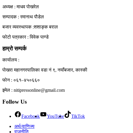
अध्यक्ष : माधव पाेखरेल
सम्पादक : रमानाथ पाैडेल
बजार व्यवस्थापक :शशाङ्क बराल
फोटो पत्रकार : विवेक पाण्डे
हाम्रो सम्पर्क
कार्यालय :
पाेखरा महानगरपालिका वडा नं ९, नयाँबजार, कास्की
फाेन : ०६१–४५०६६०
इमेल : nitipressonline@gmail.com
Follow Us
Facebook
YouTube
TikTok
अर्थ/वाणिज्य
राजनीति