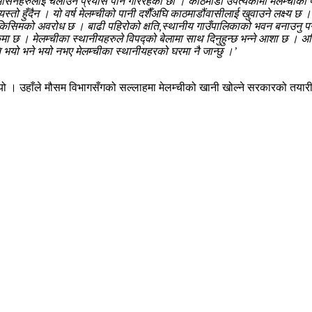
 मेसिनहरुलाई चलाउने प्रयास पनि गरिरहेका छौं । काठमाडौं उपत्यकामा मेलम्चीको पा
 त्यस्तो हुँदैन । यो वर्ष मेलम्चीको पानी दशैँअघि काठमाडौंवासीलाई खुवाउने लक्ष
िसिमको अवरोध छ । बाढी पहिरोको क्षति,स्थानीय गाउँपालिकाको भवन बनाउनु पर्ने,
मा छ । मेलम्चीका स्थानीयहरुले विपद्को बेलामा साथ दिनुहुन्छ भन्ने आशा छ । अह
ि भयो भने भयो नभए मेलम्चीका स्थानीयहरको घरमा नै जान्छु ।’
 भयो । उहाँले मौसम विभागसँगको सल्लाहमा मेलम्चीको खानी खोल्ने सरकारको तयार