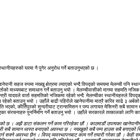
स्थानीयहरुको घरमा नै पुगेर अनुरोध गर्ने बताउनुभएको छ ।
नेपानी सहज रुपमा नख्खु क्षेत्रमा ल्याएको भन्दै विपद्को समयमा मेलम्ची पनि स्थ
ताको माध्यमबाट समाधान गर्ने बताउनु भयो । मेलम्चीवासीको मागमा सहमति नजिक प
न्त्री यादवले वार्ता सहमतिको नजिकमा रहेको भन्दै मेलम्चीका स्थानीयहरुले विपद
 रहेको बताउनु भयो । उहाँले बाढी पहिरोले खानेपानीमा मात्रै करिव साढे ३ अर्बक
्षति भएको, कीर्तिपुरको सुन्दरीघाट ट्रान्समिसन र पम्प लगायत मेसिनरी सबै सामान
एका संरचनाहरु पुनर्निर्माण गर्ने बताउनु भयो । उहाँले सरकारले तत्कालको लागि का
¥याएको छ । अझै डाटा संकलन गर्ने काम गरिरहेका छौं । काठमाडौं उपत्यका खानेपानीम
िनरी सबै सामान ध्वस्त बनाएको अवस्था छ । नख्खुको सबै पम्प हाउस सबै बगाएको
न सक्ने अवस्था छैन । विपद् व्यवस्थापनबाट काम गर्ने तयारी गरेका छौ । केही स