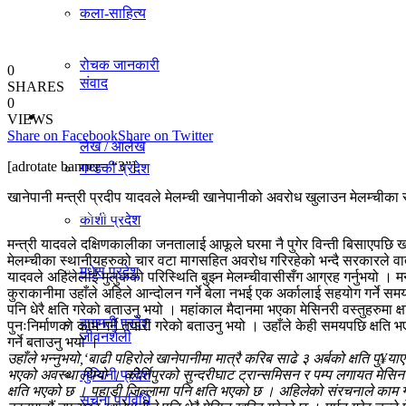
कला-साहित्य
विचार
रोचक जानकारी
0
संवाद
SHARES
0
प्रदेश
VIEWS
Share on Facebook
Share on Twitter
लेख / आलेख
[adrotate banner= “3”]
गण्डकी प्रदेश
खानेपानी मन्त्री प्रदीप यादवले मेलम्ची खानेपानीको अवरोध खुलाउन मेलम्चीका 
खेलकुद समाचार
काेशी प्रदेश
मन्त्री यादवले दक्षिणकालीका जनतालाई आफूले घरमा नै पुगेर विन्ती बिसाएपछि खा
मेलम्चीका स्थानीयहरुको चार वटा मागसहित अवरोध गरिरहेको भन्दै सरकारले वार्
मधेस प्रदेश
विविध
यादवले अहिलेलाई मुलुकको परिस्थिति बुझ्न मेलम्चीवासीसँग आग्रह गर्नुभयो । म
कुराकानीमा उहाँले अहिले आन्दोलन गर्ने बेला नभई एक अर्कालाई सहयोग गर्ने समय
पनि धेरै क्षति गरेको बताउनु भयो । महांकाल मैदानमा भएका मेसिनरी वस्तुहरुमा क
बागमती प्रदेश
पुनःनिर्माणको काम गर्ने तयारी गरेको बताउनु भयो । उहाँले केही समयपछि क्षति भ
जीवनशैली
गर्ने बताउनु भयो ।
उहाँले भन्नुभयो,‘बाढी पहिरोले खानेपानीमा मात्रै करिब साढे ३ अर्बको क्षति पु
भएको अवस्था थियो । कीर्तिपुरको सुन्दरीघाट ट्रान्समिसन र पम्प लगायत मेस
लुम्विनी प्रदेश
क्षति भएको छ । पहाडी जिल्लामा पनि क्षति भएको छ । अहिलेको संरचनाले काम गर्
सूचना प्रविधि