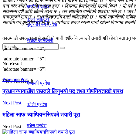
काठमाडौं उपत्यका खानेपानीले पनि धेरै मेसिन खरिद गरेको छ । मर्मत गरेर चल्ने
बन्द गरेर बाँकी ८ महिना खुला हुन्छ । विगतमा हेलचेक्राँई भएको थियो । यो वर्ष
कर्णाली प्रदेश
सकेसम्म दशैं अघि खोल्ने लक्ष्य छ । तर स्थानीय बासीको अवरोध पनि छ । चार क
बनाउनुपर्ने माग छ । स्थानीयहरुसँग वार्ता चलिरहेको छ । वार्ता सहमतिको नजिक
कला-साहित्य
सहयोग गर्न अनुरोध गरेको छु । वार्ताबाट सहज रुपमा पानी खोल्ने विषयमा सहमत
सुदूरपश्चिम प्रदेश
काठमाडौं उपत्यकामा मेलम्चीको पानी दशैँअघि ल्याउने तयारी गरिरहेको बताउनु
रोचक जानकारी
[adrotate banner= “4”]
[adrotate banner= “5”]
प्रदेश
No Result
[adrotate banner= “6”]
Previous Post
View All Result
गण्डकी प्रदेश
प्रधानन्यायाधीश राउतले लिनुभयो पद तथा गोपनियताको शपथ
Next Post
काेशी प्रदेश
महिला साफ च्याम्पियनसिपको तयारी पूरा
मधेस प्रदेश
Next Post