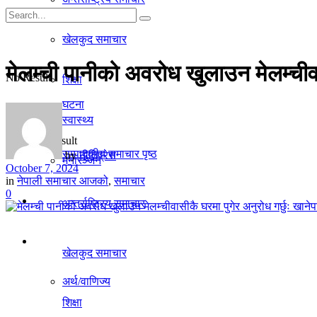
गृहपृष्ठ
खेलकुद समाचार
समाचार
मेलम्ची पानीको अवरोध खुलाउन मेलम्चीवास
No Result
शिक्षा
घटना
स्वास्थ्य
View All Result
सम्पादकीय समाचार पृष्ठ
by
नीतिप्रेस
मनाेरञ्जन
October 7, 2024
in
नेपाली समाचार आजको
,
समाचार
0
राजनीति
अन्तर्राष्ट्रिय समाचार
अर्थ/वाणिज्य
खेलकुद समाचार
अर्थ/वाणिज्य
शिक्षा