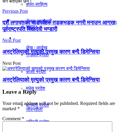
संग बताएका छन्।
कला-साहित्य
विचार
Previous Post
रोचक जानकारी
दशैँ लगायतका चाडपर्वहरु तडकभडक नगरी मनाउन आग्रहः
संवाद
पूर्वराष्ट्रपति विद्यादेवी भण्डारी
प्रदेश
Next Post
लेख / आलेख
अस्ट्रेलियाको मृत्युको प्रमुख कारण बन्दै डिमेन्सिया
गण्डकी प्रदेश
Next Post
खेलकुद समाचार
काेशी प्रदेश
अस्ट्रेलियाको मृत्युको प्रमुख कारण बन्दै डिमेन्सिया
मधेस प्रदेश
विविध
Leave a Reply
Your email address will not be published.
Required fields are
बागमती प्रदेश
marked
*
जीवनशैली
Comment
*
लुम्विनी प्रदेश
सूचना प्रविधि