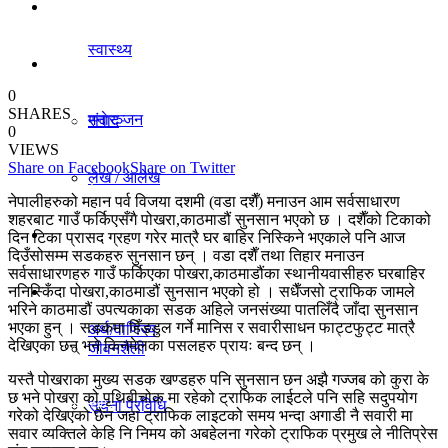
धर्म/संस्कृति
स्वास्थ्य
विचार
0
SHARES
मनाेरञ्जन
संवाद
0
VIEWS
Share on Facebook
Share on Twitter
लेख / आलेख
राजनीति
नेपालीहरुको महान पर्व विजया दशमी (वडा दशैँ) मनाउन आम सर्वसाधारण
शहरबाट गाउँ फर्किएसँगै पोखरा,काठमाडौं सुनसान भएको छ । दशैँको टिकाको
खेलकुद समाचार
दिन टिका प्रासद ग्रहण गरेर मात्रै घर बाहिर निस्किने भएकाले पनि आज
दिउँसोसम्म सडकहरु सुनसान छन् । वडा दशैँ तथा तिहार मनाउन
अर्थ/वाणिज्य
सर्वसाधारणहरु गाउँ फर्किएका पोखरा,काठमाडौंका स्थानीयवासीहरु घरबाहिर
ननिस्किँदा पोखरा,काठमाडौं सुनसान भएको हो । सधैँजसो ट्राफिक जामले
विविध
भरिने काठमाडौं उपत्यकाका सडक अहिले जनसंख्या पातलिँदै जाँदा सुनसान
भएका हुन् । सडकमा हिँड्डुल गर्ने मानिस र सवारीसाधन फाट्टफुट्ट मात्रै
अर्थ/वाणिज्य
देखिएका छन् भने किनमेलका पसलहरु प्रायः बन्द छन् ।
जीवनशैली
यस्तै पोखराका मुख्य सडक खण्डहरु पनि सुनसान छन अझै गज्जब को कुरा के
छ भने पोखरा को पृथिबीचोक मा रहेको ट्राफिक लाईटले पनि सहि सदुपयोग
धर्म/संस्कृति
सूचना प्रविधि
गरेको देखिएको छैन जहा ट्राफिक लाइटको समय भन्दा अगाडी नै सवारी मा
सवार व्यक्तिले केहि नि निमय को अबहेलना गरेको ट्राफिक प्रमुख ले नीतिप्रेस