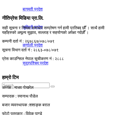
बागमती प्रदेश
नीतिप्रेस मिडिया प्रा.लि.
लुम्विनी प्रदेश
सही सूचना र निष्पक्ष समाचार सम्प्रेषण गर्न हामी प्रतिबद्द छौँ । साथै हामी
यहाँहरुको अमूल्य सुझाव, सल्लाह र सहयोगको अपेक्षा गर्दछौँ ।
कम्पनी दर्ता नं : २६७८६७/०७८/०७९
कर्णाली प्रदेश
सूचना विभाग दर्ता नं : २८६३-०७८/०७९
प्रेस काउन्सिल नेपाल सूचीकरण नं : २८८८
सुदूरपश्चिम प्रदेश
हाम्रो टिम
अध्यक्ष : माधव पाेखरेल
सम्पादक : रमानाथ पाैडेल
No Result
बजार व्यवस्थापक :शशाङ्क बराल
फोटो पत्रकार : विवेक पाण्डे