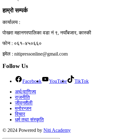
View All Result
हाम्रो सम्पर्क
कार्यालय :
पाेखरा महानगरपालिका वडा नं ९, नयाँबजार, कास्की
फाेन : ०६१–४५०६६०
इमेल : nitipressonline@gmail.com
Follow Us
Facebook
YouTube
TikTok
अर्थ/वाणिज्य
राजनीति
जीवनशैली
मनोरन्जन
विचार
धर्म तथा संस्कृति
© 2024 Powered by
Niti Academy