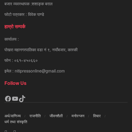
बजार व्यवस्थापक :शशाङ्क बराल
फोटो पत्रकार : विवेक पाण्डे
हाम्रो सम्पर्क
कार्यालय :
पाेखरा महानगरपालिका वडा नं ९, नयाँबजार, कास्की
फाेन : ०६१–४५०६६०
इमेल : nitipressonline@gmail.com
Follow Us
Facebook
YouTube
TikTok
अर्थ/वाणिज्य
राजनीति
जीवनशैली
मनोरन्जन
विचार
धर्म तथा संस्कृति