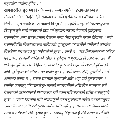
बहुपक्षीय वार्तामा हुँदैन । ”
सोमवारदेखि शुरु भएको कोप—२९ सम्मेलनपूर्वका छलफलहरुमा हानी
नोक्शानीको क्षतिपूर्ति दिने सवालमा बनाईने प्रक्रियागत ढाँचाका बारेमा
निर्णयमा पुगि नसकेको जानकारी दिनुभयो ।
उहाँले भन्नुभयो “जलवायुजन्य
विपद्बाट हुने हानी,नोक्शानी कम गर्ने प्रयास स्वरुप नेपालले पूर्वसूचना
प्रणालीमा अन्य समस्थानका देशहरु भन्दा निकै प्रगति गरेको देखिन्छ । नदी
प्रणालीदेखि हिमतालहरुमा राखिएको पूर्वसूचना प्रणालीले हामीलाई तथ्यांक
विश्लेषण गर्न सघाउ पु¥याईराखेको हुन्छ । झन्डै २० वटा हिमतालहरुमा अहिले
पूर्वसूचना प्रणाली राखिएको रहेछ । पूर्वसूचना प्रणाली बिस्तार गर्न सकेनौँ
भने जुनसुकै बेला पनि हिमताल विष्फोट हुनसक्ने भएकाले त्यसले पु¥याउने
क्षति पूर्वानुमानको सीमा भन्दा बाहिर हुन्छ । थामे घटना हेरौँ, पुनर्निर्माण गर्न
असम्भव जस्तै छ । यस्ता घटनाले पु¥याउने क्षति अझै बढी हुनसक्छन् ।
त्यसैले जलवायु परिवर्तनले पु¥याएको नोक्शानीको क्षति दिने सवालमा सबै
देशहरुको अवस्थालाई मध्यनजगर गरी रकम परिचालनको ढाँचा बनाउनुपर्ने
हुन्छ । जस्ता घटनामा पनि जलवायुको रकम दुरुपयोग नहोस् र जलवायुको
रकम लिनका लागि प्रक्रिया जटिल पनि नहोस् । सम्मेलनमा नेपाल जस्तै
अन्य ४५ देशको पनि हितमा हुने र जलवायु विज्ञानलाई पनि असर नपर्ने गरी