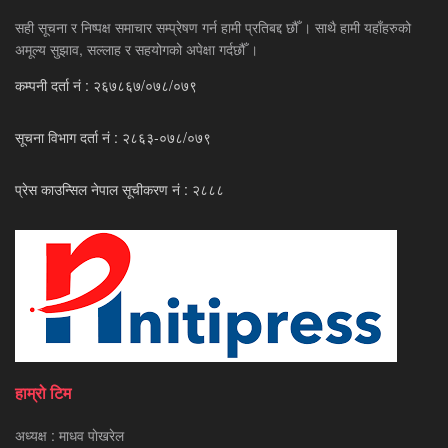
सही सूचना र निष्पक्ष समाचार सम्प्रेषण गर्न हामी प्रतिबद्द छौँ । साथै हामी यहाँहरुको
अमूल्य सुझाव, सल्लाह र सहयोगको अपेक्षा गर्दछौँ ।
कम्पनी दर्ता नं : २६७८६७/०७८/०७९
सूचना विभाग दर्ता नं : २८६३-०७८/०७९
प्रेस काउन्सिल नेपाल सूचीकरण नं : २८८८
हाम्रो टिम
अध्यक्ष : माधव पाेखरेल