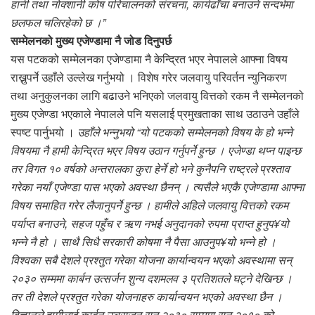
हानी तथा नोक्शानी कोष परिचालनको संरचना, कार्यढाँचा बनाउने सन्दर्भमा
छलफल चलिरहेको छ ।”
सम्मेलनको मुख्य एजेण्डामा नै जोड दिनुपर्छ
यस पटकको सम्मेलनका एजेण्डामा नै केन्द्रित भएर नेपालले आफ्ना विषय
राख्नुपर्ने उहाँले उल्लेख गर्नुभयो । विशेष गरेर जलवायु परिवर्तन न्युनिकरण
तथा अनुकुलनका लागि बढाउने भनिएको जलवायु वित्तको रकम नै सम्मेलनको
मुख्य एजेण्डा भएकाले नेपालले पनि यसलाई प्रमुखताका साथ उठाउने उहाँले
स्पष्ट पार्नुभयो ।
उहाँले भन्नुभयो “यो पटकको सम्मेलनको विषय के हो भन्ने
विषयमा नै हामी केन्द्रित भएर विषय उठान गर्नुपर्ने हुन्छ । एजेण्डा थप्न पाइन्छ
तर विगत १० वर्षको अन्तरालका कुरा हेर्ने हो भने कुनैपनि राष्ट्रले प्रश्ताव
गरेका नयाँ एजेण्डा पास भएको अवस्था छैनन् । त्यसैले भएकै एजेण्डामा आफ्ना
विषय समाहित गरेर लैजानुपर्ने हुन्छ । हामीले अहिले जलवायु वित्तको रकम
पर्याप्त बनाउने, सहज पहुँच र ऋण नभई अनुदानको रुपमा प्राप्त हुनुप¥यो
भन्ने नै हो । साथै सिधै सरकारी कोषमा नै पैसा आउनुप¥यो भन्ने हो ।
विश्वका सबै देशले प्रश्तुत गरेका योजना कार्यान्वयन भएको अवस्थामा सन्
२०३० सम्ममा कार्बन उत्सर्जन शुन्य दशमलव ३ प्रतिशतले घट्ने देखिन्छ ।
तर ती देशले प्रश्तुत गरेका योजनाहरु कार्यान्वयन भएको अवस्था छैन ।
विज्ञानले हामीलाई कार्बन उत्र्सजन सन् २०३० सम्ममा सन् २०१० को