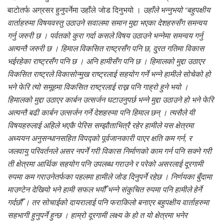
बाटोतर्फ अग्रसर हुनुपर्नेमा उहाँले जोड दिनुभयो ।
उहाँले भन्नुभयो “बहुपक्षीय
वार्ताहरुमा विषयवस्तु उठाउने सवालमा समान मुद्दा भएका देशहरुसँग समन्वय
गर्नु जरुरी छ । पर्वतको कुरा गर्दा कसले विषय उठाउने भन्नेमा समन्वय गर्नु
अत्यन्तै जरुरी छ । हिमाल विकसित राष्ट्रसँग पनि छ, दु्रत गतिमा विकास
भईरहेका राष्ट्रसँग पनि छ । अनि हामीसँग पनि छ । हिमालको मुद्दा उठाएर
विकसित राष्ट्रले विकासोन्मुख राष्ट्रलाई सहयोग गर्ने भन्ने हामीले सोचेको हो
भने फेरि त्यो समूहमा विकसित राष्ट्रलाई राख्न पनि गाह्रो हुने भयो ।
हिमालको मुद्दा उठाएर कार्बन उत्सर्जन घटाउनुपर्छ भन्ने मुद्दा उठाउने हो भने फेरि
अत्यन्तै बढी कार्बन उत्सर्जन गर्ने देशहरुमा पनि हिमाल छन् । त्यसैले यी
विषयहरुलाई अहिले भएकै पेरिस सम्झौताभित्रै रहेर हामीले यस क्षेत्रमा
अध्ययन अनुसन्धानसहित विपद्को पूर्वजानकारी पाएर क्षति कम गर्न, र
जलवायु परिवर्तनले असर नपर्ने गरी विकास निर्माणको काम गर्न पनि सक्ने गरी
ती क्षेत्रमा आर्थिक सहयोग पनि उपलब्ध गराउने र परेको असरलाई दूरगामी
रुपमा कम गराउनेतर्फका पहलमा हामीले जोड दिनुपर्ने रहेछ । निर्णयका बुँदामा
माउण्टेन देखियो भने हामी सफल भयौँ भन्ने संकुचित रुपमा पनि हामीले हेर्ने
गर्दछौँ । तर सोचाईको दायरालाई पनि फराकिलो बनाएर बहुपक्षीय वार्ताहरुमा
सहभागी हुनुपर्ने हुन्छ । हाम्रो दूरगामी लक्ष्य के हो त यो क्षेत्रमा भनेर