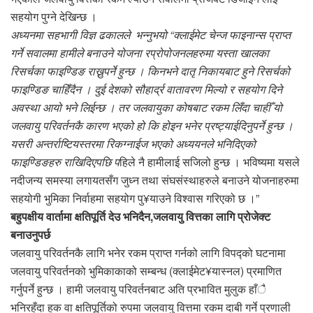
सहयोग पुग्ने देखिन्छ ।
अध्यनमा सहभागी विज्ञ ढकालले भन्नुभयो “क्लाईमेट चेन्ज फाइनान्स प्राप्त
गर्ने सवालमा हामीले बनाउने योजना रप्रोपोजनलहरुमा यस्ता खालका
रिसर्चका फाइण्डिङ राख्नुपर्ने हुन्छ । किनभने दातृ निकायबाट हुने रिसर्चको
फाइण्डिङ चाहिँदैन । दुई देशको सौहार्द्र वातावरण मिल्यो र सहयोग दिने
अवस्था आयो भने लिईन्छ । तर जलवायुका कोषबाट रकम लिँदा चाहीँ यो
जलवायु परिवर्तनकै कारण भएको हो कि होइन भनेर प्रष्ट्याईदिनुपर्ने हुन्छ ।
यसरी अन्तर्राष्टियस्तरमा रिकग्नाईज भएको अध्ययनले भनिदिएको
फाइण्डिङहरु राखिदिएपछि प
हिले नै हामीलाई सजिलो हुन्छ । भविष्यमा यसले
नदीजन्य समस्या लगायतसँग जुध्न तथा संघसंस्थाहरुले बनाउने योजनाहरुमा
सहयोगी भुमिका निर्वाहमा सहयोग पु¥याउने विश्वास गरिएको छ ।”
बहुपक्षीय वार्तामा क्षतिपूर्ति देउ भनिदैन,जलवायु वित्तका लागि प्रोजेक्ट
बनाउनुपर्छ
जलवायु परिवर्तनकै लागि भनेर रकम प्राप्त गर्नको लागि विपद्को घटनामा
जलवायु परिवर्तनको भुमिकाकाको सम्बन्ध (क्लाईमेट¥यास्नल) प्रमाणित
गर्नुपर्ने हुन्छ । हामी जलवायु परिवर्तनबाट अति प्रभावित मुलुक हाँै
भनिरहँदा हक वा क्षतिपूर्तिको रुपमा जलवायु वित्तमा रकम दाबी गर्ने प्रणाली