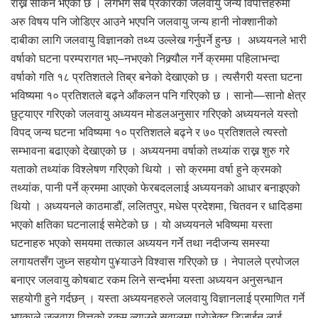
राख्न सकिने भएको छ । लगभग सबै प्रकारका जलवायु जन्य विपत्तिहरुमा
अरु विषय पनि जोडिएर आउने भएपनि जलवायु जन्य हानी नोक्शानीको
दाबीका लागि जलवायु विज्ञानको तथ्य उल्लेख गर्नुपर्ने हुन्छ । अध्ययनले भारी
वर्षाको घटना परम्परागत भए–नभएको निक्र्यौल गर्ने क्रममा पहिलाभन्दा
वर्षाको गति १८ प्रतिशतले तिब्र बनेको देखाएको छ । त्यसैगरी यस्ता घटना
भविष्यमा १० प्रतिशतले बढ्ने आँकलन पनि गरिएको छ । सानो—सानो क्षेत्र
छुट्याएर गरिएको जलवायु अध्ययन मोडलअनुसार गरिएको अध्ययनले यस्तो
विपद् जन्य घटना भविष्यमा १० प्रतिशतले बढ्ने र ७० प्रतिशतले त्यस्तो
सम्भावना बढाएको देखाएको छ । अध्ययनमा वर्षाको तथ्यांक राख्न शुरु गरे
यताको तथ्यांक विश्लेषण गरिएको थियो । सो क्रममा वर्षा हुने क्रमको
तथ्यांक, पानी पर्ने क्रममा आएको फेरबदललाई अध्ययनको आधार बनाइएको
थियो । अध्ययनले काठमाडौं, ललितपुर, मधेस प्रदेशमा, चितवन र धादिङमा
भएको क्षतिका घटनालाई समेटेको छ । यो अध्ययनले भविष्यमा यस्ता
घटनाहरु भएको समयमा तत्काल अध्ययन गर्ने तथा नदीजन्य समस्या
लगायतसँग जुध्न सहयोग पु¥याउने विश्वास गरिएको छ । नेपालले प्रपोजल
बनाएर जलवायु कोषबाट रकम लिने सन्दर्भमा यस्ता अध्ययन अनुसन्धान
सहयोगी हुने गर्दछन् । यस्ता अध्ययनहरुले जलवायु विज्ञानलाई प्रमाणित गर्ने
भएकाले जलवायु वित्तको रकम ल्याउने सवालमा प्रोजेक्ट डिजाईन लाई