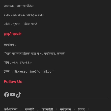
सम्पादक : रमानाथ पाैडेल
बजार व्यवस्थापक :शशाङ्क बराल
फोटो पत्रकार : विवेक पाण्डे
हाम्रो सम्पर्क
कार्यालय :
पाेखरा महानगरपालिका वडा नं ९, नयाँबजार, कास्की
फाेन : ०६१–४५०६६०
इमेल : nitipressonline@gmail.com
Follow Us
Facebook
YouTube
TikTok
अर्थ/वाणिज्य
राजनीति
जीवनशैली
मनोरन्जन
विचार