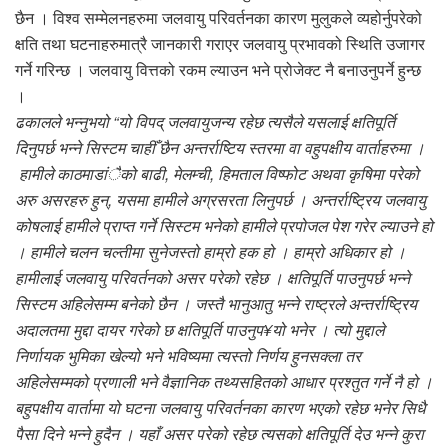
छैन । विश्व सम्मेलनहरुमा जलवायु परिवर्तनका कारण मुलुकले व्यहोर्नुपरेको
क्षति तथा घटनाहरुमात्रै जानकारी गराएर जलवायु प्रभावको स्थिति उजागर
गर्ने गरिन्छ । जलवायु वित्तको रकम ल्याउन भने प्रोजेक्ट नै बनाउनुपर्ने हुन्छ
।
ढकालले भन्नुभयो “यो विपद् जलवायुजन्य रहेछ त्यसैले यसलाई क्षतिपूर्ति
दिनुपर्छ भन्ने सिस्टम चाहीँ छैन अन्तर्राष्टिय स्तरमा वा वहुपक्षीय वार्ताहरुमा ।
हामीले काठमाडांैको बाढी, मेलम्ची, हिमताल विष्फोट अथवा कृषिमा परेको
अरु असरहरु हुन्, यसमा हामीले अग्रसरता लिनुपर्छ । अन्तर्राष्ट्रिय जलवायु
कोषलाई हामीले प्राप्त गर्ने सिस्टम भनेको हामीले प्रपोजल पेश गरेर ल्याउने हो
। हामीले चलन चल्तीमा सुनेजस्तो हाम्रो हक हो । हाम्रो अधिकार हो ।
हामीलाई जलवायु परिवर्तनको असर परेको रहेछ । क्षतिपूर्ति पाउनुपर्छ भन्ने
सिस्टम अहिलेसम्म बनेको छैन । जस्तै भानुआतु भन्ने राष्ट्रले अन्तर्राष्ट्रिय
अदालतमा मुद्दा दायर गरेको छ क्षतिपूर्ति पाउनुप¥यो भनेर । त्यो मुद्दाले
निर्णायक भुमिका खेल्यो भने भविष्यमा त्यस्तो निर्णय हुनसक्ला तर
अहिलेसम्मको प्रणाली भने वैज्ञानिक तथ्यसहितको आधार प्रश्तुत गर्ने नै हो ।
बहुपक्षीय वार्तामा यो घटना जलवायु परिवर्तनका कारण भएको रहेछ भनेर सिधै
पैसा दिने भन्ने हुदैन । यहाँ असर परेको रहेछ त्यसको क्षतिपूर्ति देउ भन्ने कुरा