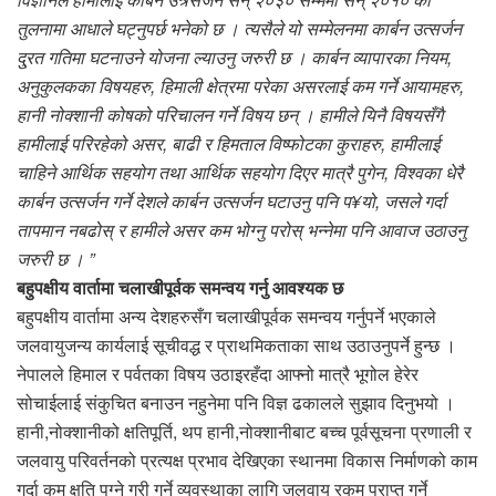
तुलनामा आधाले घट्नुपर्छ भनेको छ । त्यसैले यो सम्मेलनमा कार्बन उत्सर्जन
दु्रत गतिमा घटनाउने योजना ल्याउनु जरुरी छ । कार्बन व्यापारका नियम,
अनुकुलकका विषयहरु, हिमाली क्षेत्रमा परेका असरलाई कम गर्ने आयामहरु,
हानी नोक्शानी कोषको परिचालन गर्ने विषय छन् । हामीले यिनै विषयसँगै
हामीलाई परिरहेको असर, बाढी र हिमताल विष्फोटका कुराहरु, हामीलाई
चाहिने आर्थिक सहयोग तथा आर्थिक सहयोग दिएर मात्रै पुगेन, विश्वका धेरै
कार्बन उत्सर्जन गर्ने देशले कार्बन उत्सर्जन घटाउनु पनि प¥यो, जसले गर्दा
तापमान नबढोस् र हामीले असर कम भोग्नु परोस् भन्नेमा पनि आवाज उठाउनु
जरुरी छ । ”
बहुपक्षीय वार्तामा चलाखीपूर्वक समन्वय गर्नु आवश्यक छ
बहुपक्षीय वार्तामा अन्य देशहरुसँग चलाखीपूर्वक समन्वय गर्नुपर्ने भएकाले
जलवायुजन्य कार्यलाई सूचीवद्ध र प्राथमिकताका साथ उठाउनुपर्ने हुन्छ ।
नेपालले हिमाल र पर्वतका विषय उठाइरहँदा आफ्नो मात्रै भूगोल हेरेर
सोचाईलाई संकुचित बनाउन नहुनेमा पनि विज्ञ ढकालले सुझाव दिनुभयो ।
हानी,नोक्शानीको क्षतिपूर्ति, थप हानी,नोक्शानीबाट बच्च पूर्वसूचना प्रणाली र
जलवायु परिवर्तनको प्रत्यक्ष प्रभाव देखिएका स्थानमा विकास निर्माणको काम
गर्दा कम क्षति पुग्ने गरी गर्ने व्यवस्थाका लागि जलवाय रकम प्राप्त गर्ने