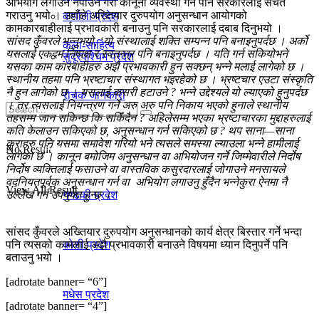
अभियोग लगाउन नपाउने गरी कानूनी व्यवस्था गर्न पनि सरकारलाई सचेत
गराउनु भयो । उहाँले अख्तियार दुरुपयोग अनुसन्धान आयोगको
कर्णाली प्रदेश
कामकारबाहीलाई प्रभावकारी बनाउनु पनि सरकारलाई दबाब दिनुभयो ।
सांसद कुँवरले भन्नुभयो, ‘यो संस्थालाई शक्ति सम्पन्न पनि बनाइनुपर्दछ । अर्को
कला-साहित्य
यसलाई एकदम निष्पक्ष र स्वतन्त्र पनि बनाइनुपर्दछ । यति गर्न सकियोभने
सुदूरपश्चिम प्रदेश
यसका काम कारबाहीहरु अझै प्रभावकारी हुन सक्छन् भन्ने मलाई लागेको छ ।
स्थानीय तहमा पनि भ्रष्टाचार संस्थागत भइरहेको छ । भ्रष्टचार एउटा संस्कृति
नै हुन लागेको छ । यसलाई कसरी हटाउने ? भन्ने उद्देश्यले यो ल्याएको हुनुपर्दछ
रोचक जानकारी
। तर त्यसलाई नियन्त्रण गर्ने अरु अरु पनि निकाय भएको हुनाले स्थानीय
तहसम्म जान सकिन्छ कि सकिँदैन ? अहिलेसम्म भएका भ्रष्टाचारका मुद्दाहरुलाई
कति केलाउन सकिएको छ, अनुसन्धान गर्न सकिएको छ ? थप साना—साना
कुराहरु पनि यसमा समावेश गरियो भने त्यसले समस्या ल्याउला भन्ने हामीलाई
प्रदेश
No Result
लागेको छ । कानून बमोजिम अनुसन्धान वा अभियोजन गर्ने जिम्मेवारीले निर्दोष
निर्दोष व्यक्तिलाई फसाउने वा वास्तविक कसुरदारलाई जोगाउने मनसायले
वदनियतपूर्वक अनुसन्धान गर्न वा अभियोग लगाउनु हुँदैन भन्नेकुरा ऐनमा नै
View All Result
उल्लेख गर्न उपयुक्त हुन्छ । ‘
गण्डकी प्रदेश
सांसद कुँवरले अख्तियार दुरुपयोग अनुसन्धानको कार्य क्षेत्र बिस्तार गर्ने भन्दा
पनि त्यसको कामलाई अझै प्रभावकारी बनाउने विषयमा ध्यान दिनुपर्ने पनि
काेशी प्रदेश
बताउनु भयो ।
[adrotate banner= “6”]
मधेस प्रदेश
[adrotate banner= “4”]