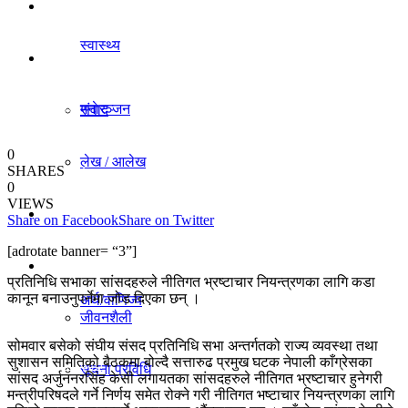
धर्म/संस्कृति
स्वास्थ्य
विचार
मनाेरञ्जन
संवाद
0
लेख / आलेख
SHARES
राजनीति
0
VIEWS
खेलकुद समाचार
Share on Facebook
Share on Twitter
अर्थ/वाणिज्य
[adrotate banner= “3”]
विविध
प्रतिनिधि सभाका सांसदहरुले नीतिगत भ्रष्टाचार नियन्त्रणका लागि कडा
कानून बनाउनुपर्नेमा जोड दिएका छन् ।
अर्थ/वाणिज्य
जीवनशैली
सोमवार बसेको संघीय संसद प्रतिनिधि सभा अन्तर्गतको राज्य व्यवस्था तथा
सुशासन समितिको बैठकमा बोल्दै सत्तारुढ प्रमुख घटक नेपाली काँग्रेसका
धर्म/संस्कृति
सूचना प्रविधि
सांसद अर्जुननरसिंह केसी लगायतका सांसदहरुले नीतिगत भ्रष्टाचार हुनेगरी
मन्त्रीपरिषदले गर्ने निर्णय समेत रोक्ने गरी नीतिगत भष्टाचार नियन्त्रणका लागि