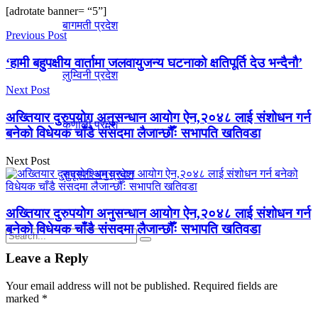
[adrotate banner= “5”]
बागमती प्रदेश
Previous Post
‘हामी बहुपक्षीय वार्तामा जलवायुजन्य घटनाको क्षतिपूर्ति देउ भन्दैनौ’
लुम्विनी प्रदेश
Next Post
अख्तियार दुरुपयोग अनुसन्धान आयोग ऐन,२०४८ लाई संशोधन गर्न
कर्णाली प्रदेश
बनेको विधेयक चाँडै संसदमा लैजान्छौँः सभापति खतिवडा
Next Post
सुदूरपश्चिम प्रदेश
अख्तियार दुरुपयोग अनुसन्धान आयोग ऐन,२०४८ लाई संशोधन गर्न
बनेको विधेयक चाँडै संसदमा लैजान्छौँः सभापति खतिवडा
Leave a Reply
No Result
Your email address will not be published.
Required fields are
marked
*