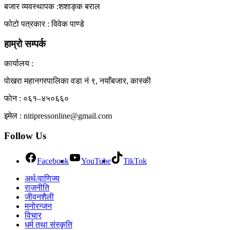
बजार व्यवस्थापक :शशाङ्क बराल
फोटो पत्रकार : विवेक पाण्डे
हाम्रो सम्पर्क
कार्यालय :
पाेखरा महानगरपालिका वडा नं ९, नयाँबजार, कास्की
फाेन : ०६१–४५०६६०
इमेल : nitipressonline@gmail.com
Follow Us
Facebook
YouTube
TikTok
अर्थ/वाणिज्य
राजनीति
जीवनशैली
मनोरन्जन
विचार
धर्म तथा संस्कृति