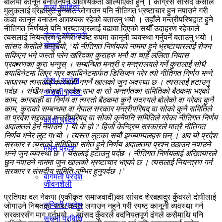
बलियो कानून बनाउनुपर्ने आवश्यकता औंल्याएका हुन् । काँग्रेस सांसद केसीले
कला-साहित्य
मुलुकलाई व्रह्मलुट हुनबाट जोगाउन पनि नीतिगत भ्रष्टाचार हुन नपाउने गरी
विचार
कडा कानून बनाउन आवश्यक रहेको बताउनु भयो । उहाँले मन्त्रीपरिषद्बाट हुने
नीतिगत निर्णयले पनि भ्रष्टाचारलाई बढावा दिएको सयौँ उदाहरण रहेकाले
रोचक जानकारी
त्यसलाई नियन्त्रण हुनेगरी स्पष्ट रुपमा कानूनी व्यवस्था गर्नुपर्ने बताउनु भयो ।
संवाद
सांसद केसीले भन्नुभयो, ‘यो नीतिगत निर्णयको नाममा हुने भ्रष्टाचारलाई रोक्न
सकिएन भने जस्तो प्लेन खरिदका कुराहरु भनौ वा चाहे ललिता निवास
प्रदेश
प्रकरणका कुरा भन्नुस् । सम्बन्धित मन्त्री र मन्त्रालयले गर्ने कुरालाई सोधै
क्याविनेटमा लिएर गएर क्याविनेटमार्फत डिसिजन गरेर त्यो नीतिगत निर्णय भन्ने
लेख / आलेख
आधारमा त्यसलाई कारबाही नगर्ने खालको जुन अवस्था छ । त्यसलाई हटाउनु
पर्दछ । संघीय संसद, प्रदेश सभा वा सो अन्तर्गतका समितिको बैठकमा भएको
गण्डकी प्रदेश
काम, कारबाही वा निर्णय वा त्यस्तो बैठकमा कुनै सदस्यले बोलेको वा गरेका कुनै
काम, कुराको सम्बन्धमा वा नेपाल सरकार मन्त्रीपरिषद् वा सोको कुनै समितिले
खेलकुद समाचार
वा प्रदेश सरकार मन्त्रीपरिषद् वा सोको कुनैपनि समितिले गरेका नीतिगत निर्णय
काेशी प्रदेश
अदालतले हेर्न नपाउने । यो के हो ? हिजो केन्द्रिय सरकारले मात्रै नीतिगत
निर्णय भनेर लुट ग¥यो । त्यस्ता लुटका सयौं इम्ज्याम्पलहरु छन् । अब यो प्रदेश
सरकार र त्यसको समितिमा समेत हुने निर्णय अदालतमा प्रश्न उठाउन नपाउने
मधेस प्रदेश
विविध
भन्ने जुन व्यवस्था छ । यसलाई हटाउनु पर्दछ । नीतिगत निर्णयलाई अख्तियारले
छुन नपाउने नाममा जुन खालको भ्रष्टाचार भएको छ । त्यसलाई नियन्त्रण गर्न
सरकार र संसदीय समिति गम्भिर हुनुपर्दछ ।’
बागमती प्रदेश
जीवनशैली
प्रतिपक्ष दल नेकपा (एकीकृत समाजवादी)का सांसद शेरबहादुर कुँवरले दोषीलाई
लुम्विनी प्रदेश
जोगाउने नियतका साथ कसुर लगाउन नहुने गरी स्पष्ट कानूनी व्यवस्था गर्न
सरकारसँग माग गर्नुभयो । सांसद कुँवरले वदनियतपूर्ण ढंगले कसैमाथि पनि
सूचना प्रविधि