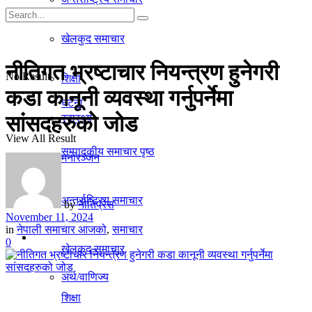
गृहपृष्ठ
खेलकुद समाचार
समाचार
नीतिगत भ्रष्टाचार नियन्त्रण हुनेगरी
No Result
शिक्षा
कडा कानूनी व्यवस्था गर्नुपर्नेमा
घटना
सांसदहरुको जोड
स्वास्थ्य
View All Result
सम्पादकीय समाचार पृष्ठ
मनाेरञ्जन
राजनीति
अन्तर्राष्ट्रिय समाचार
by
नीतिप्रेस
November 11, 2024
in
नेपाली समाचार आजको
,
समाचार
अर्थ/वाणिज्य
0
खेलकुद समाचार
अर्थ/वाणिज्य
शिक्षा