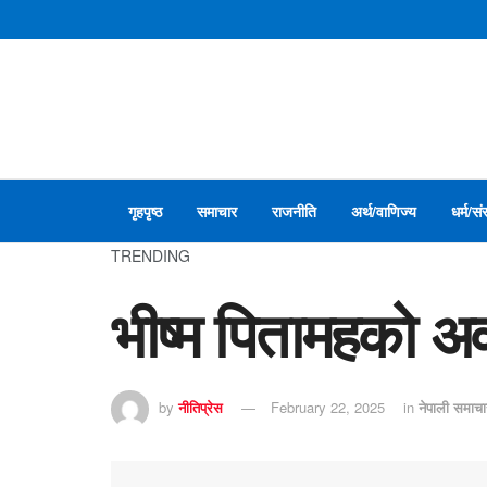
गृहपृष्ठ
समाचार
राजनीति
अर्थ/वाणिज्य
धर्म/सं
TRENDING
भीष्म पितामहको अ
by
नीतिप्रेस
February 22, 2025
in
नेपाली समा