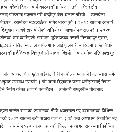
 हत्या गरेको दिन आचार्य काठमाडाैँमा थिए । उनी भागेर हेटौडा
नलाई पोखरामा पक्राउ गरी बन्दीपुर जेल चलान गरियो । त्यसबेला
 ऋषिकेशव, रसमोहन भट्टराईहरु भागेर भारत पुगे । २०१८ सालमा आचार्य
शिशुवामा भएको तार चोरीको अभियोगमा आचार्य पक्राउ परे । २०२०
िफोनको तार काटिएको आरोपमा पूर्वसहायक मन्त्री मिनबहादुर गुरुङ,
र भट्टराई र लिलाभक्त आचार्यलगायतलाई फूलबारी व्यारेकमा राखि निर्घात
डाैँमा दैनिक हाजिर हुनेगरी यातना दिइयो । चार महिनापछि उक्त मुद्दा
 तत्कालीन अञ्चलाधीश भूदेव राईबाट केही कार्यालय भवनको शिलान्यास समेत
ःशुल्क उपलब्ध गराइयो । सो जग्गा दिएबापत जग्गा धनीहरुलाई नेपाल
दिने निर्णय गरेको आचार्य बताउँछन् । त्यसैगरी राष्ट्रबैंक चोकबाट
वर्ण सम्सेर राणाको उपयोगको नीति अवलम्बन गर्दै पञ्चायतको विभिन्न
 राख्दै २०२१ सालमा उनी पोखरा वडा नं. ९ को वडा अध्यक्षमा निर्वाचित भए
पना गरे । आचार्य २०२५ सालमा कास्की जिल्ला पञ्चायत सदस्यमा निर्वाचित