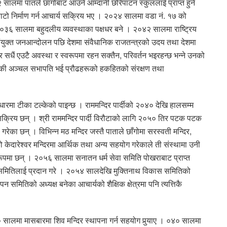
लमा पातले छांगोबाट आउने आम्दानी छोरेपाटन स्कुललाई प्राप्त हुने
बाटो निर्माण गर्न आचार्य सक्रिय भए । २०२४ सालमा वडा नं. १७ को
 २०३६ सालमा बहुदलीय व्यवस्थाका पक्षधर बने । २०४२ सालमा राष्ट्रिय
ंयुक्त जनआन्दोलन पछि देशमा संवैधानिक राजतन्त्रको उदय तथा देशमा
्र सधैं एउटै अवस्था र स्वरूपमा रहन सक्तैन, परिवर्तन भइरहन्छ भन्ने उनको
की अञ्चल सभापति भई प्रौढहरूको हकहितको संरक्षण तथा
िधारमा टीका टल्केको पाइन्छ । राममन्दिर पार्दीको २०४० देखि हालसम्म
 सक्रिय छन् । श्री राममन्दिर पार्दी विरौटाको लागि २०५० तिर पटक पटक
ण गरेका छन् । विभिन्न मठ मन्दिर जस्तै पाताले छाँगोमा सरस्वती मन्दिर,
ो केदारेश्वर मन्दिरमा आर्थिक तथा अन्य सहयोग गरेकाले ती संस्थामा उनी
 रूपमा छन् । २०५६ सालमा सनातन धर्म सेवा समिति पोखराबाट प्राप्त
 समितिलाई प्रदान गरे । २०५४ सालदेखि मुक्तिनाथ विकास समितिको
ापन समितिको अध्यक्ष बनेका आचार्यको शैक्षिक क्षेत्रमा पनि त्यत्तिकै
० सालमा मासबारमा शिव मन्दिर स्थापना गर्न सहयोग पुर्‍याए । ०४० सालमा