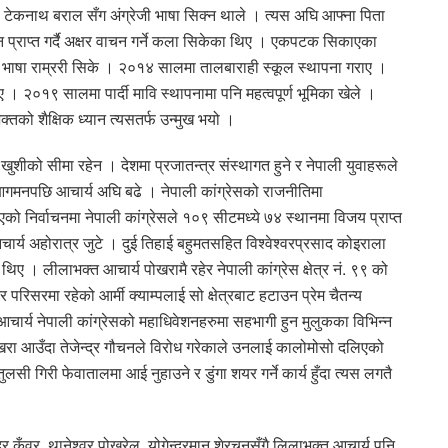
े टेकनाथ बराल सँग अंग्रेजी भाषा सिक्न थाले । त्यस अघि आफ्ना पिता
न प्राप्त गर्दै अक्षर वाचन गर्ने कला सिकेका थिए । एकपटक सिकाएका
रेजी भाषा राम्ररी सिके । २०१४ सालमा तालबाराही स्कूल स्थापना गराए ।
। २०१९ सालमा पार्दी मावि स्थापनामा पनि महत्वपूर्ण भूमिका खेले ।
तको शैक्षिक ध्यान त्यसतर्फ उन्मुख भयो ।
ीको सीमा रहेन । देशमा प्रजातन्त्र संस्थागत हुने र नेपाली युवाहरूले
रको आगमनपछि आचार्य अघि बढे । नेपाली कांग्रेसको राजनीतिमा
ो निर्वाचनमा नेपाली कांग्रेसले १०९ सीटमध्ये ७४ स्थानमा विजय प्राप्त
 आचार्य अहोरात्र जुटे । दुई तिहाई बहुमतसहित विश्वेश्वरप्रसाद कोइराला
िए । लीलाभक्त आचार्य पोखरामै रहेर नेपाली कांग्रेस क्षेत्र नं. ९९ को
र परिसरमा रहेको आर्मी क्याम्पलाई सो क्षेत्रबाट हटाउन प्रेम चैतन्य
आचार्य नेपाली कांग्रेसको महाधिवेशनहरुमा सहभागी हुन मुलुकका विभिन्न
रा आउँदा तेजेन्द्र गौचनले विरोध गरेकाले उनलाई कालोमोसो दलिएको
ुलसी गिरी फेवातालमा आई नुहाउने र डुंगा शयर गर्ने कार्य हुँदा त्यस लगतै
 कुँवर, थानेश्वर पोख्रेल, योगेन्द्रमान शेरचनसँगै लिलाभक्त आचार्य पनि