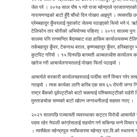
जेल परे । २०१७ साल पौष १ गते राजा महेन्द्रले प्रजातन्त्रको
नारायणगढको बाटो हुँदै चौंथो दिन पोखरा आइपुगे । त्यसपछि उ
प्रेमबहादुर कुँवरलाई नुवाकोट जेलमा पठाइएको थियो भने पं.
टेलिफोन तार चोरीको अभियोगमा पक्रिए । २०१९ सालमा पुनः 
सालमा पनि रत्नमन्दिर बैदामबाट वडा हाकिम कार्यालयसम्म टेल
तर्कबहादुर कुँवर, टेकनाथ बराल, कृष्णबहादुर कुँवर, हरिबहादु
कुटपिट गरियो । १५ दिनपछि बागमती अञ्चलाधीश कार्यालय काठमा
खारेज गरी आचार्यलगायतलाई पोखरा फिर्ता पठाइयो ।
आचार्यले सरकारी कार्यालयहरुलाई पार्दीमा सार्ने विचार गरेर
गराइयो । त्यस कार्यका लागि करिब एक सय ६५ रोपनी जग्गा नि
राष्ट्र बैंकको पूर्वपट्टीको बाटो चक्ल्याई पश्चिमपट्टीको घडेरी 
मुस्ताङचोक सम्मको बाटो खोल्न जग्गाधनीलाई सहमत गराए ।
२०२१ सालपछि पञ्चायती व्यवस्थाका कट्टर विरोधी आचार्यले सु
पदमा रहेर नेपाली कांग्रेसलाई सहयोग गर्न सकिन्छ भन्ने विचार
। त्यसैबेला महेन्द्रपुल नयाँबजारमा महेन्द्र प्रा.वि.को स्था