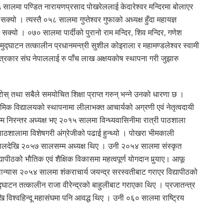
५५ सालमा पण्डित नारायणप्रसाद पोखरेललाई केदारेश्वर मन्दिरमा बोलाएर
्यो । त्यस्तै ०५८ सालमा गुप्तेश्वर गुफाको अध्यक्ष हुँदा महायज्ञ
ुन सक्यो । ०७० सालमा पार्दीको पुरानो राम मन्दिर, शिव मन्दिर, गणेश
द्घाटन तत्कालीन प्रधानमन्त्री सुशील कोइराला र महामण्डलेश्वर स्वामी
पत्रकार संघ नेपाललाई रु पाँच लाख अक्षयकोष स्थापना गरी जुझारु
ोस् तथा सबैले समयोचित शिक्षा प्राप्त गरुन् भन्ने उनको धारणा छ ।
िक विद्यालयको स्थापनामा लीलाभक्त आचार्यको अग्रणी एवं नेतृत्वदायी
म निरन्तर अध्यक्ष भए २०१५ सालमा विन्ध्यवासिनीमा रात्री पाठशाला
 पाठशालामा विशेषगरी अंग्रेजीको पढाई हुन्थ्यो । पोखरा भीमकाली
९ सालदेखि २०५७ सालसम्म अध्यक्ष थिए । उनी २०५४ सालमा संस्कृत
यापीठको भौतिक एवं शैक्षिक विकासमा महत्वपूर्ण योगदान पुर्‍याए। आफू
शिलान्यास २०५४ सालमा शंकराचार्य जयन्द्र सरस्वतीबाट गराएर विद्यापीठको
ाटन तत्कालीन राजा वीरेन्द्रको बाहुलीबाट गराएका थिए । प्रजातन्त्र
विश्वहिन्दू महासंघमा पनि आवद्ध थिए । उनी ०६० सालमा राष्ट्रिय