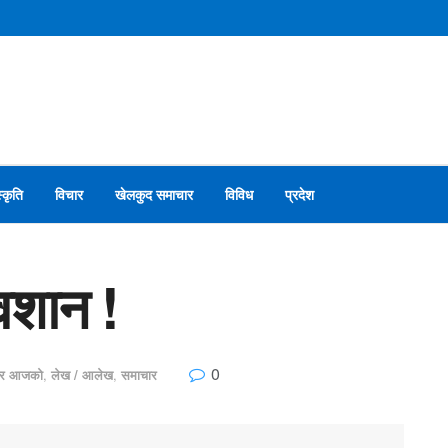
स्कृति
विचार
खेलकुद समाचार
विविध
प्रदेश
वशान !
0
चार आजको
,
लेख / आलेख
,
समाचार