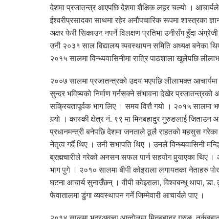
देशमा प्रजातन्त्र आएपछि देशमा शैक्षिक लहर चल्यो । आचार्यल
ईश्वरीप्रसादका साथमा रहेर अनौपचारिक रूपमा शास्त्रका ज्ञा
अक्षर फेरी सिकाउन नपर्ने विलक्षण प्रतिभा उनीसँग हुँदा अंग्
उनी २०३१ साल विद्यालय व्यवस्थापन समिति अध्यक्ष बनेका थिए 
२०१५ सालमा विन्ध्यवासिनीमा रात्रि पाठशाला खुलेपछि लीलाभक्
२००७ सालमा प्रजातन्त्रको उदय भएपछि लीलाभक्त आचार्यमा खुश
सुन्दर भविष्यको निर्माण गर्नसक्ने संभावना देखेर प्रजातन्त्
सक्रियतापूर्वक भाग लिए । समय वित्तै गयो । २०१५ सालमा भएक
गर्‍याे । कास्की क्षेत्र नं. ९९ मा मिनबहादुर गुरुङलाई जिताउन
प्रधानमन्त्री बनेपछि देशमा जनताले ठूलै राहतको महसुस गरेका थ
नेतृत्व गर्दै थिए । उनी सभापति थिए । उनले विन्ध्यवासिनी मन्दि
ब्रह्मचारीले गरेको अनसन सफल पार्न सहयोग पुर्‍याएका थिए । 
भाग पुगे । २०१० सालमा बीपी कोइराला लगायतका नेताहरु पोख
घटना आचार्य सुनाउँछन् । वीपी कोइराला, विश्वबन्धु थापा, डा. त
फेवातालमा डुंगा व्यवस्थापन गर्ने जिम्मेवारी आचार्यले पाए ।
२०१४ सालमा भद्रअवज्ञा आन्दोलमा मिनबहादुर गुरुङ, तर्कबहादुर