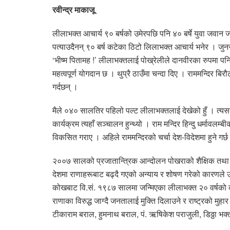
रवीन्द्र माकाजू
लीलाभक्त आचार्य ९० बर्षको उमेरपछि पनि ४० बर्षे युवा जवान ज
पत्याउदैनन् ९० बर्ष कटेका ठिटो लिलाभक्त आचार्य भनेर । जुनसुक
‘भीष्म पितामह !’ लीलाभक्तलाई पोख्रेलीले दानवीरका रुपमा पनि 
महत्वपूर्ण योगदान छ । थुप्रै ठाउँमा चन्दा दिए । राममन्दिर ब
गर्दछन् ।
मैले ०४० सालतिर पहिलो पल्ट लीलाभक्तलाई देखेको हुँ । त्यसबे
कार्यक्रम त्यहाँ सञ्चालन हुन्थ्यो । राम मन्दिर हिन्दु धर्मावल
विकसित गराए । अहिले राममन्दिरको चर्चा देश-विदेशमा हुने गर्
२००७ सालको प्रजातान्त्रिक आन्दोलन पोखराको शैक्षिक तथा धार्
देशमा राणाहरूबाट बढ्दै गएको अन्याय र शोषण गरेको कारणले उन
कोखबाट वि.सं. १९८७ सालमा जन्मिएका लीलाभक्त २० वर्षको कलि
राणाका विरुद्ध जाग्दै जनतालाई मुक्ति दिलाउने र राष्ट्रको मुहा
टीकाराम बराल, हुमनाथ बराल, पं. ऋषिकेश पराजुली, डिठ्ठा भक्त