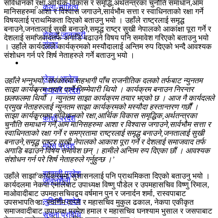
संविधानको रक्षा,आर्थिक विकास र समृद्धि,अर्थतन्त्रका चुनौति समाधान,आम
कला-साहित्य
विचार
मानिसहरुमा आशा र विश्वास जगाउने,सार्वभौम सत्ता र स्वाधिनताको रक्षा गर्ने
विषयलाई प्राथमिकता दिएको बताउनु भयो । उहाँले राष्ट्रलाई समृद्ध
बनाउने,जनतालाई सुखी बनाउने,समृद्ध राष्ट्र सुखी नेपालको आकांक्षा पूरा गर्ने र
रोचक जानकारी
देशलाई समाजवादतर्फ अगाडि बढाउने विषय पनि समावेश गरिएको बताउनु भयो
संवाद
। उहाँले कार्यदलले कार्यक्रमको मस्यौदालाई अन्तिम रुप दिएको भन्दै आवश्यक
संशोधन गर्न परे शिर्ष नेताहरुले गर्ने बताउनु भयो ।
प्रदेश
लेख / आलेख
उहाँले भन्नुभयो,‘सरकारमा सहभागी पाँच राजनीतिक दलको तर्फबाट न्युनतम
साझा कार्यक्रम तयार पार्ने जिम्मेवारी थियो । कार्यक्रम बनाउन निरन्तर
गण्डकी प्रदेश
छलफलमा थियौं । न्युनतम साझा कार्यक्रम तयार भएको छ । आज नै कार्यदलले
प्रमुख नेताहरुलाई न्युनतम साझा कार्यक्रमको मस्यौदा हस्तान्तरण गर्छौं ।
खेलकुद समाचार
साझा कार्यक्रममा संविधानको रक्षा,आर्थिक विकास समृद्धिक,अर्थतन्त्रका
काेशी प्रदेश
चुनौति समाधान गर्ने,आम मानिसहरुमा आशा र विश्वास जगाउने,सार्वभौम सत्ता र
स्वाधिनताको रक्षा गर्ने र समग्रतामा राष्ट्रलाई समृद्ध बनाउने,जनतालाई सुखी
बनाउने,समृद्ध राष्ट्र सुखी नेपालको आकाश पूरा गर्ने र देशलाई समाजवाद तर्फ
मधेस प्रदेश
विविध
अगाडि बढाउने विषय समावेश छन् । हामीले अन्तिम रुप दिएका छौं । आवश्यक
संशोधन गर्न परे शिर्ष नेताहरुले गर्नुहुन्छ ।’
बागमती प्रदेश
उहाँले साझा कार्यक्रममा सुशासनलाई पनि प्राथमिकता दिएको बताउनु भयो ।
जीवनशैली
कार्यदलमा नेकपा एमालेबाट उपाध्यक्ष विष्णु पौडेल र उपमहासचिव विष्णु रिमाल,
माओवादीबाट उपमहासचिवद्वय वर्षमान पुन र जनार्दन शर्मा, रास्वपाबाट
लुम्विनी प्रदेश
उपसभापति डा. स्वर्णिम वाग्ले र महासचिव मुकुल ढकाल, नेकपा एकीकृत
समाजवादीबाट उपाध्यक्ष प्रमेश हमाल र महासचिव घनश्याम भुसाल र जसपाबाट
सूचना प्रविधि