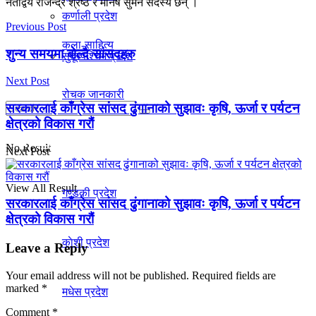
नेताद्वय राजेन्द्र श्रेष्ठ र मनिष सुमन सदस्य छन् ।
कर्णाली प्रदेश
Previous Post
कला-साहित्य
शुन्य समयमा बोल्दै सांसदहरु
सुदूरपश्चिम प्रदेश
Next Post
रोचक जानकारी
सरकारलाई काँग्रेस सांसद ढुंगानाको सुझावः कृषि, ऊर्जा र पर्यटन
क्षेत्रको विकास गरौं
प्रदेश
No Result
Next Post
View All Result
गण्डकी प्रदेश
सरकारलाई काँग्रेस सांसद ढुंगानाको सुझावः कृषि, ऊर्जा र पर्यटन
क्षेत्रको विकास गरौं
काेशी प्रदेश
Leave a Reply
Your email address will not be published.
Required fields are
marked
*
मधेस प्रदेश
Comment
*