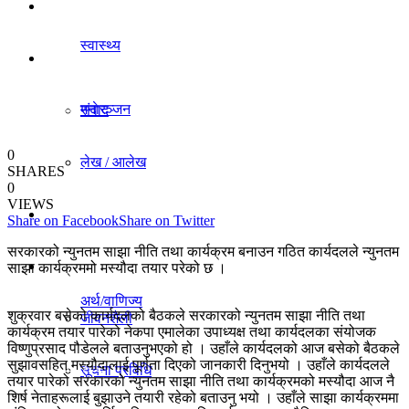
धर्म/संस्कृति
स्वास्थ्य
विचार
मनाेरञ्जन
संवाद
0
लेख / आलेख
SHARES
राजनीति
0
VIEWS
खेलकुद समाचार
Share on Facebook
Share on Twitter
अर्थ/वाणिज्य
सरकारको न्युनतम साझा नीति तथा कार्यक्रम बनाउन गठित कार्यदलले न्युनतम
विविध
साझा कार्यक्रममो मस्यौदा तयार परेको छ ।
अर्थ/वाणिज्य
शुक्रवार बसेको कार्यदलको बैठकले सरकारको न्युनतम साझा नीति तथा
जीवनशैली
कार्यक्रम तयार पारेको नेकपा एमालेका उपाध्यक्ष तथा कार्यदलका संयोजक
विष्णुप्रसाद पौडेलले बताउनुभएको हो । उहाँले कार्यदलको आज बसेको बैठकले
सुझावसहित मस्यौदालाई पूर्णता दिएको जानकारी दिनुभयो । उहाँले कार्यदलले
धर्म/संस्कृति
सूचना प्रविधि
तयार पारेको सरकारको न्युनतम साझा नीति तथा कार्यक्रमको मस्यौदा आज नै
शिर्ष नेताहरूलाई बुझाउने तयारी रहेको बताउनु भयो । उहाँले साझा कार्यक्रममा