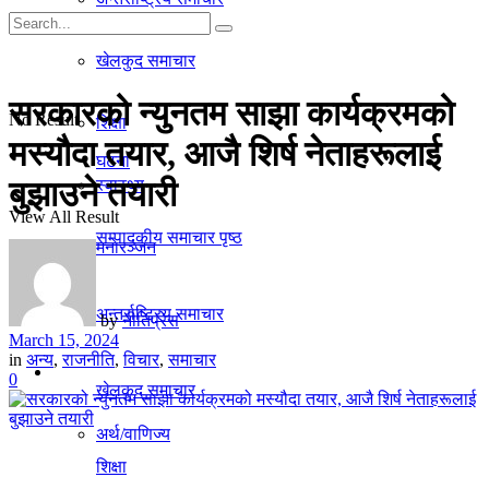
गृहपृष्ठ
खेलकुद समाचार
समाचार
सरकारको न्युनतम साझा कार्यक्रमको
No Result
शिक्षा
मस्यौदा तयार, आजै शिर्ष नेताहरूलाई
घटना
बुझाउने तयारी
स्वास्थ्य
View All Result
सम्पादकीय समाचार पृष्ठ
मनाेरञ्जन
राजनीति
अन्तर्राष्ट्रिय समाचार
by
नीतिप्रेस
March 15, 2024
in
अन्य
,
राजनीति
,
विचार
,
समाचार
अर्थ/वाणिज्य
0
खेलकुद समाचार
अर्थ/वाणिज्य
शिक्षा