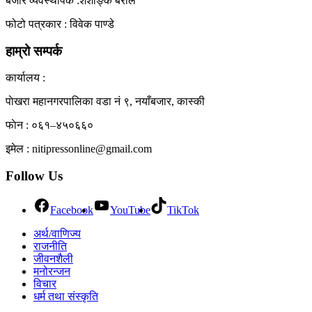
बजार व्यवस्थापक :शशाङ्क बराल
फोटो पत्रकार : विवेक पाण्डे
हाम्रो सम्पर्क
कार्यालय :
पाेखरा महानगरपालिका वडा नं ९, नयाँबजार, कास्की
फाेन : ०६१–४५०६६०
इमेल : nitipressonline@gmail.com
Follow Us
Facebook
YouTube
TikTok
अर्थ/वाणिज्य
राजनीति
जीवनशैली
मनोरन्जन
विचार
धर्म तथा संस्कृति