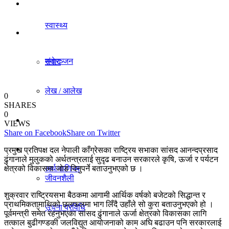
धर्म/संस्कृति
स्वास्थ्य
विचार
मनाेरञ्जन
संवाद
लेख / आलेख
0
राजनीति
SHARES
0
खेलकुद समाचार
VIEWS
Share on Facebook
Share on Twitter
अर्थ/वाणिज्य
विविध
प्रमुख प्रतिपक्ष दल नेपाली काँग्रेसका राष्ट्रिय सभाका सांसद आनन्दप्रसाद
ढुंगानाले मुलुकको अर्थतन्त्रलाई सुदृढ बनाउन सरकारले कृषि, ऊर्जा र पर्यटन
क्षेत्रको विकासमा जोड दिनुपर्ने बताउनुभएको छ ।
अर्थ/वाणिज्य
जीवनशैली
शुक्रवार राष्ट्रियसभा बैठकमा आगामी आर्थिक वर्षको बजेटको सिद्धान्त र
प्राथमिकतामाथिको छलफलमा भाग लिँदै उहाँले सो कुरा बताउनुभएको हो ।
धर्म/संस्कृति
सूचना प्रविधि
पूर्वमन्त्री समेत रहनुभएका सांसद ढुंगानाले ऊर्जा क्षेत्रको विकासका लागि
तत्काल बुढीगण्डकी जलविद्युत आयोजनाको काम अघि बढाउन पनि सरकारलाई