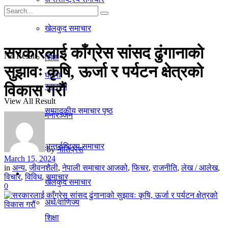
गृहपृष्ठ
खेलकुद समाचार
समाचार
सरकारलाई काँग्रेस सांसद ढुंगानाको
No Result
शिक्षा
सुझावः कृषि, ऊर्जा र पर्यटन क्षेत्रको
घटना
विकास गरौं
स्वास्थ्य
View All Result
सम्पादकीय समाचार पृष्ठ
मनाेरञ्जन
राजनीति
अन्तर्राष्ट्रिय समाचार
by
नीतिप्रेस
March 15, 2024
in
अन्य
,
जीवनशैली
,
नेपाली समाचार आजको
,
फिचर
,
राजनीति
,
लेख / आलेख
,
अर्थ/वाणिज्य
विचार
,
विविध
,
समाचार
खेलकुद समाचार
0
अर्थ/वाणिज्य
शिक्षा