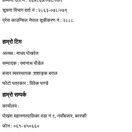
कम्पनी दर्ता नं : २६७८६७/०७८/०७९
सूचना विभाग दर्ता नं : २८६३-०७८/०७९
प्रेस काउन्सिल नेपाल सूचीकरण नं : २८८८
हाम्रो टिम
अध्यक्ष : माधव पाेखरेल
सम्पादक : रमानाथ पाैडेल
बजार व्यवस्थापक :शशाङ्क बराल
फोटो पत्रकार : विवेक पाण्डे
हाम्रो सम्पर्क
कार्यालय :
पाेखरा महानगरपालिका वडा नं ९, नयाँबजार, कास्की
फाेन : ०६१–४५०६६०