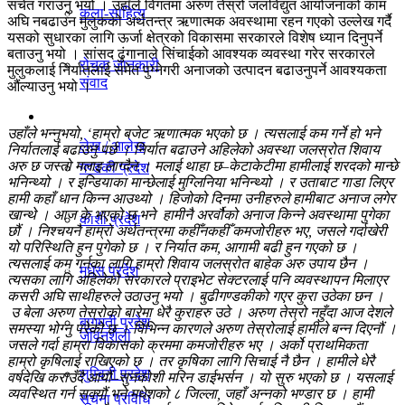
सचेत गराउनु भयो । उहाँले विगतमा अरुण तेस्रो जलविद्युत आयोजनाको काम
कला-साहित्य
विचार
अघि नबढाउन मुलुकको अर्थतन्त्र ऋणात्मक अवस्थामा रहन गएको उल्लेख गर्दै
यसको सुधारका लागि ऊर्जा क्षेत्रको विकासमा सरकारले विशेष ध्यान दिनुपर्ने
बताउनु भयो । सांसद ढुंगानाले सिंचाईको आवश्यक व्यवस्था गरेर सरकारले
रोचक जानकारी
मुलुकलाई निर्यातलाई समेत पुग्नेगरी अनाजको उत्पादन बढाउनुपर्ने आवश्यकता
संवाद
औंल्याउनु भयो ।
प्रदेश
उहाँले भन्नुभयो, ‘हाम्रो बजेट ऋणात्मक भएको छ । त्यसलाई कम गर्ने हो भने
लेख / आलेख
निर्यातलाई बढाउनु पर्छ । निर्यात बढाउने अहिलेको अवस्था जलस्रोत शिवाय
अरु छ जस्तो मलाइ लाग्दैन । मलाई थाहा छ–केटाकेटीमा हामीलाई शरदको मान्छे
गण्डकी प्रदेश
भनिन्थ्यो । र इन्डियाका मान्छेलाई मुग्लिनिया भनिन्थ्यो । र उताबाट गाडा लिएर
हामी कहाँ धान किन्न आउथ्यो । हिजोको दिनमा उनीहरुले हामीबाट अनाज लगेर
खेलकुद समाचार
खान्थे । आज के भएको छ भने हामीनै अरर्वौको अनाज किन्ने अवस्थामा पुगेका
काेशी प्रदेश
छौं । निश्चयनै हाम्रो अर्थतन्त्रमा कहीँनकहीँ कमजोरीहरु भए, जसले गर्दाखेरी
यो परिस्थिति हुन पुगेको छ । र निर्यात कम, आगामी बढी हुन गएको छ ।
त्यसलाई कम गर्नका लागि हाम्रो शिवाय जलस्रोत बाहेक अरु उपाय छैन ।
मधेस प्रदेश
विविध
त्यसका लागि अहिलेको सरकारले प्राइभेट सेक्टरलाई पनि व्यवस्थापन मिलाएर
कसरी अघि साथीहरुले उठाउनु भयो । बुढीगण्डकीको गएर कुरा उठेका छन ।
उ बेला अरुण तेस्रोको बारेमा धेरै कुराहरु उठे । अरुण तेस्रो नहुँदा आज देशले
बागमती प्रदेश
समस्या भोग्नु परेको छ । विभिन्न कारणले अरुण तेस्रोलाई हामीले बन्न दिएनौं ।
जीवनशैली
जसले गर्दा हाम्रा विकासको क्रममा कमजोरीहरु भए । अर्को प्राथमिकता
हाम्रो कृषिलाई राखिएको छ । तर कृषिका लागि सिचाई नै छैन । हामीले धेरै
लुम्विनी प्रदेश
वर्षदेखि कराउँदै आयौं–सुनकोशी मरिन डाईभर्सन । यो सुरु भएको छ । यसलाई
व्यवस्थित गर्न सक्यौं भने मधेशको ८ जिल्ला, जहाँ अन्नको भण्डार छ । हामी
सूचना प्रविधि