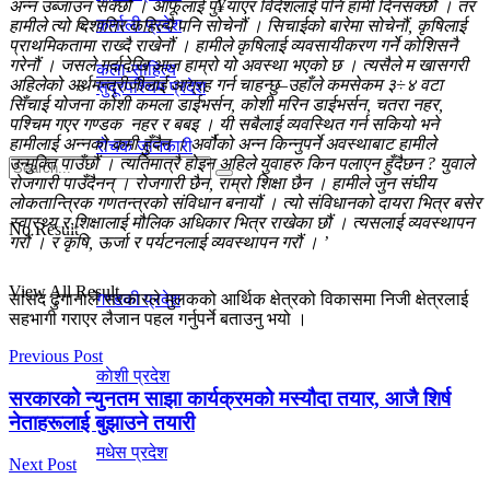
अन्न उब्जाउन सक्छौ । आफूलाई पु¥याएर विदेशलाई पनि हामी दिनसक्छौं । तर
कर्णाली प्रदेश
हामीले त्यो दिशातिर कहिल्यै पनि सोचेनौं । सिचाईको बारेमा सोचेनौं, कृषिलाई
प्राथमिकतामा राख्दै राखेनौं । हामीले कृषिलाई व्यवसायीकरण गर्ने कोशिसनै
गरेनौं । जसले गर्दादेखि आज हाम्रो यो अवस्था भएको छ । त्यसैले म खासगरी
कला-साहित्य
अहिलेको अर्थमन्त्रीजीलाई आग्रह गर्न चाहन्छु–उहाँले कमसेकम ३÷४ वटा
सुदूरपश्चिम प्रदेश
सिँचाई योजना कोशी कमला डाईभर्सन, कोशी मरिन डाईभर्सन, चतरा नहर,
पश्चिम गएर गण्डक नहर र बबइ । यी सबैलाई व्यवस्थित गर्न सकियो भने
हामीलाई अन्नको कमी हुँदैन । अर्वौको अन्न किन्नुपर्ने अवस्थाबाट हामीले
रोचक जानकारी
उन्मुक्ति पाउँछौं । त्यतिमात्रै होइन अहिले युवाहरु किन पलाएन हुँदैछन ? युवाले
रोजगारी पाउँदैनन् । रोजगारी छैन, राम्रो शिक्षा छैन । हामीले जुन संघीय
लोकतान्त्रिक गणतन्त्रको संविधान बनायौं । त्यो संविधानको दायरा भित्र बसेर
स्वास्थ्य र शिक्षालाई मौलिक अधिकार भित्र राखेका छौं । त्यसलाई व्यवस्थापन
प्रदेश
No Result
गरौं । र कृषि, ऊर्जा र पर्यटनलाई व्यवस्थापन गरौं । ’
View All Result
सांसद ढुंगानाले सरकारले मुलकको आर्थिक क्षेत्रको विकासमा निजी क्षेत्रलाई
गण्डकी प्रदेश
सहभागी गराएर लैजान पहल गर्नुपर्ने बताउनु भयो ।
Previous Post
काेशी प्रदेश
सरकारको न्युनतम साझा कार्यक्रमको मस्यौदा तयार, आजै शिर्ष
नेताहरूलाई बुझाउने तयारी
मधेस प्रदेश
Next Post