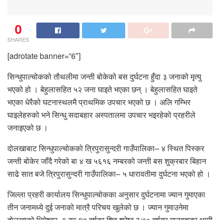
0
SHARES
[adrotate banner=”6″]
सिन्धुपाल्चोकको तौथलीमा जन्ती बोकेको बस दुर्घटना हुँदा ३ जनाको मृत्यु
भएको हो । बेहुलासहित ५२ जना घाइते भएका छन् । बेहुलासहित घाइते
भएका धेरैको घटनास्थलमै प्राथमिक उपचार भएको छ । अलि गम्भिर
घाइलेहरुको भने सिन्धु सदाबहार अस्पतालमा उपचार भइरहेको प्रहरीले
जनाइएको छ ।
दोलखाबाट सिन्धुपाल्चोकको त्रिपुरासुन्दरी गाउँपालिका– ४ स्थित पिस्कर
जन्ती बोकेर जाँदै गरेको बा ४ ख ५६१६ नम्बरको जन्ती बस शुक्रबार बिहान
साढे सात बजे त्रिपुरासुन्दरी गाउँपालिका– ५ धारावतीमा दुर्घटना भएको हो ।
जिल्ला प्रहरी कार्यालय सिन्धुपाल्चोकका अनुसार दुर्घटनामा ज्यान गुमाएका
तीन जनामध्ये दुई जनाको मात्रै परिचय खुलेको छ । ज्यान गुमाउनेमा
दोलखाको भिमेश्वर–१ का १७ वर्षका शिव श्रेष्ठ र ७० वर्षका मानबहादुर थामी