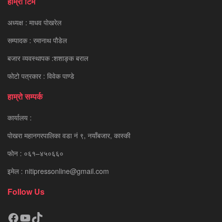
हाम्रो टिम
अध्यक्ष : माधव पाेखरेल
सम्पादक : रमानाथ पाैडेल
बजार व्यवस्थापक :शशाङ्क बराल
फोटो पत्रकार : विवेक पाण्डे
हाम्रो सम्पर्क
कार्यालय :
पाेखरा महानगरपालिका वडा नं ९, नयाँबजार, कास्की
फाेन : ०६१–४५०६६०
इमेल : nitipressonline@gmail.com
Follow Us
Facebook
YouTube
TikTok