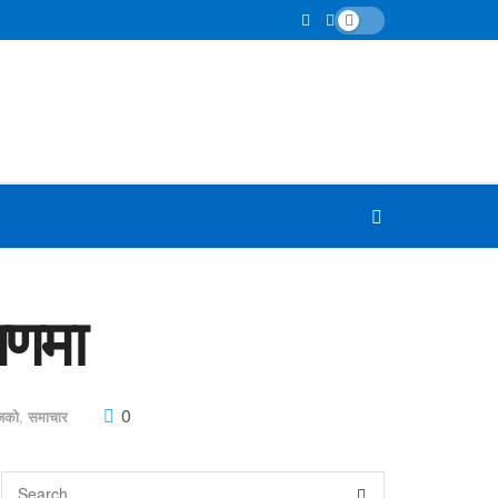
रमणमा
0
जको
,
समाचार