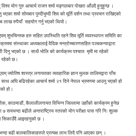
् विश्व योग गुरु आचार्य राजन शर्मा मङ्गलबार पोखरा आँउदै हुनुहुन्छ ।
 भएका शर्मा सोमबार पुम्दीभुम्दी शिव को मूर्ति दर्शन तथा प्रवचन राखिएको
ा पाच लाख रुपैयाँ सहयोग गर्नु भएको थियो।
वम् शुभचिन्तक हरु सहित उपस्थिति रहने शिव मूर्ति व्यवस्थापन समिति का
रममा संस्थाका अध्यक्षलाई वैदिक मन्त्रोच्चारणसहित पञ्चकन्याद्वारा
री दिनु भएको छ । साथै भोलि को कार्यक्रम पश्चात मृमी मा रहेको
कन रहेको छ।
 एवम् ज्योतिष शास्त्र लगायतका व्यवहारिक ज्ञान मुलक तालिमद्वारा पाँच
का साथ अघि बढिरहेका आचार्य शर्मा २१ दिने नेपाल भ्रमणमा आउनु भएको हो
भएको हो।
क, काठमाडौं, कैलालीलगायत विभिन्न जिल्लामा उहाँको कार्यक्रम हुनेछ
 ७ सयभन्दा बढीले अन्तराष्ट्रिय स्तरको योग परीक्षा पास गरि निः शुल्क
ोग सिकाउँदै आइरहनुको छ ।
न्दा बढी बालबालिकाहरुले प्रत्यक्ष लाभ लिदै पनि आएका छन् ।