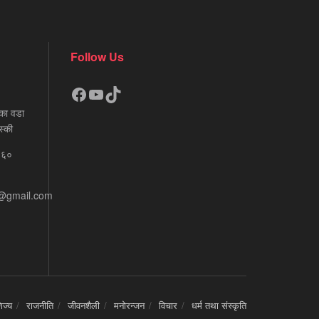
Follow Us
Facebook
YouTube
TikTok
का वडा
स्की
६६०
e@gmail.com
िज्य
राजनीति
जीवनशैली
मनोरन्जन
विचार
धर्म तथा संस्कृति