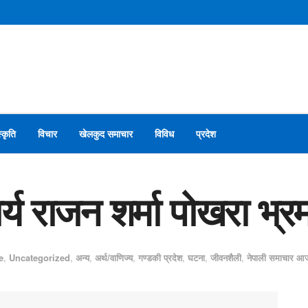
स्कृति
विचार
खेलकुद समाचार
विविध
प्रदेश
र्य राजन शर्मा पोखरा भ्
e
,
Uncategorized
,
अन्य
,
अर्थ/वाणिज्य
,
गण्डकी प्रदेश
,
घटना
,
जीवनशैली
,
नेपाली समाचार आ