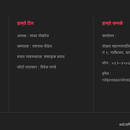
हाम्रो टिम
हाम्रो सम्पर्क
अध्यक्ष : माधव पाेखरेल
कार्यालय :
सम्पादक : रमानाथ पाैडेल
पाेखरा महानगरपालि
नं ९, नयाँबजार, का
बजार व्यवस्थापक :शशाङ्क बराल
फाेन : ०६१–४५०
फोटो पत्रकार : विवेक पाण्डे
इमेल :
nitipressonlin
अर्थ/वाण