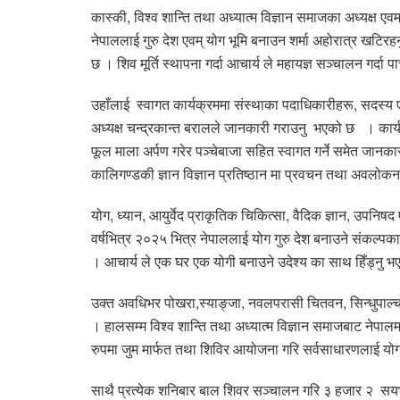
कास्की, विश्व शान्ति तथा अध्यात्म विज्ञान समाजका अध्यक्ष एवम
नेपाललाई गुरु देश एवम् योग भूमि बनाउन शर्मा अहोरात्र खटिरहनु
छ । शिव मूर्ति स्थापना गर्दा आचार्य ले महायज्ञ सञ्चालन गर्द
उहाँलाई स्वागत कार्यक्रममा संस्थाका पदाधिकारीहरू, सदस्य ए
अध्यक्ष चन्द्रकान्त बरालले जानकारी गराउनु भएको छ । कार्यक्
फूल माला अर्पण गरेर पञ्चेबाजा सहित स्वागत गर्ने समेत जानका
कालिगण्डकी ज्ञान विज्ञान प्रतिष्ठान मा प्रवचन तथा अवलो
योग, ध्यान, आयुर्वेद प्राकृतिक चिकित्सा, वैदिक ज्ञान, उपनिषद
वर्षभित्र २०२५ भित्र नेपाललाई योग गुरु देश बनाउने संकल्प
। आचार्य ले एक घर एक योगी बनाउने उदेश्य का साथ हिँड्नु 
उक्त अवधिभर पोखरा,स्याङ्जा, नवलपरासी चितवन, सिन्धुपाल्चो
। हालसम्म विश्व शान्ति तथा अध्यात्म विज्ञान समाजबाट नेपालमा
रुपमा जुम मार्फत तथा शिविर आयोजना गरि सर्वसाधारणलाई य
साथै प्रत्येक शनिबार बाल शिवर सञ्चालन गरि ३ हजार २ सयभ